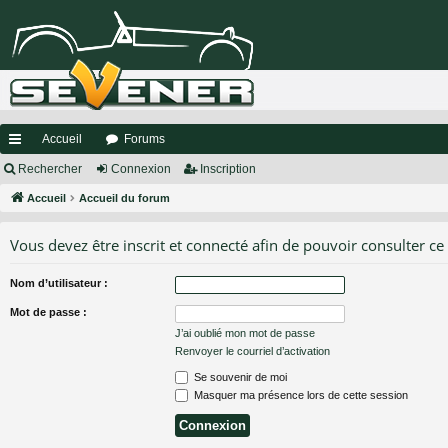
Accueil
Forums
ac
Rechercher
Connexion
Inscription
co
Accueil
Accueil du forum
ur
Vous devez être inscrit et connecté afin de pouvoir consulter ce
ci
Nom d’utilisateur :
s
Mot de passe :
J’ai oublié mon mot de passe
Renvoyer le courriel d’activation
Se souvenir de moi
Masquer ma présence lors de cette session