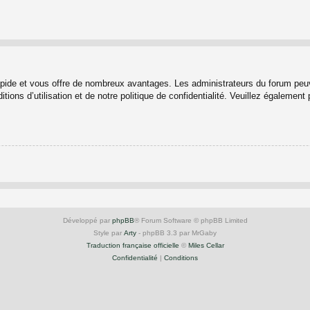
rapide et vous offre de nombreux avantages. Les administrateurs du forum peuv
ions d’utilisation et de notre politique de confidentialité. Veuillez également
Développé par
phpBB
® Forum Software © phpBB Limited
Style par
Arty
- phpBB 3.3 par MrGaby
Traduction française officielle
©
Miles Cellar
Confidentialité
|
Conditions