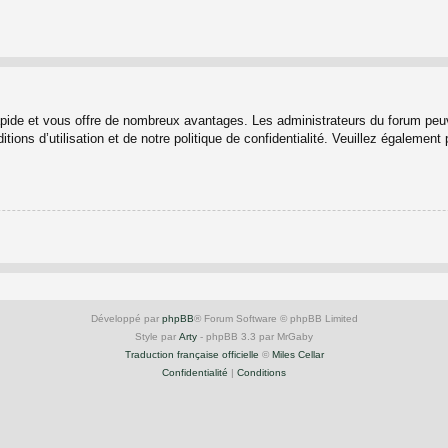
rapide et vous offre de nombreux avantages. Les administrateurs du forum peuv
ions d’utilisation et de notre politique de confidentialité. Veuillez également
Développé par
phpBB
® Forum Software © phpBB Limited
Style par
Arty
- phpBB 3.3 par MrGaby
Traduction française officielle
©
Miles Cellar
Confidentialité
|
Conditions