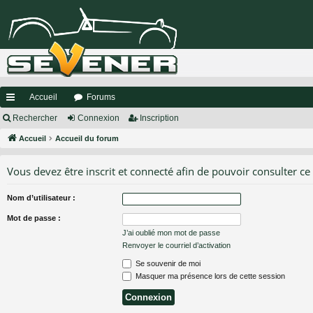
Accueil
Forums
ac
Rechercher
Connexion
Inscription
co
Accueil
Accueil du forum
ur
Vous devez être inscrit et connecté afin de pouvoir consulter ce
ci
Nom d’utilisateur :
s
Mot de passe :
J’ai oublié mon mot de passe
Renvoyer le courriel d’activation
Se souvenir de moi
Masquer ma présence lors de cette session