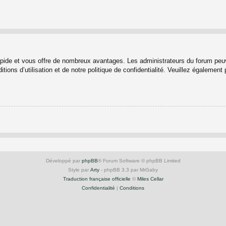
rapide et vous offre de nombreux avantages. Les administrateurs du forum peuv
ions d’utilisation et de notre politique de confidentialité. Veuillez également
Développé par
phpBB
® Forum Software © phpBB Limited
Style par
Arty
- phpBB 3.3 par MrGaby
Traduction française officielle
©
Miles Cellar
Confidentialité
|
Conditions