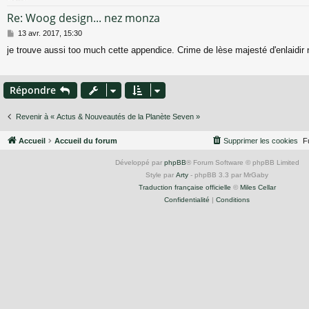
Re: Woog design... nez monza
M
13 avr. 2017, 15:30
e
je trouve aussi too much cette appendice. Crime de lèse majesté d'enlaidir n
s
s
a
g
Répondre
e
Revenir à « Actus & Nouveautés de la Planète Seven »
Accueil
Accueil du forum
Supprimer les cookies
F
Développé par
phpBB
® Forum Software © phpBB Limited
Style par
Arty
- phpBB 3.3 par MrGaby
Traduction française officielle
©
Miles Cellar
Confidentialité
|
Conditions