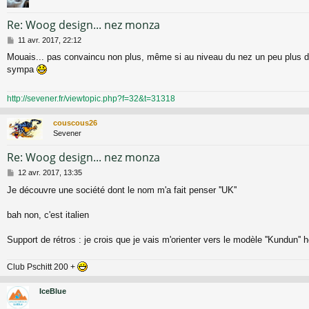
Re: Woog design... nez monza
M
11 avr. 2017, 22:12
e
Mouais... pas convaincu non plus, même si au niveau du nez un peu plus d'
s
sympa
s
a
g
http://sevener.fr/viewtopic.php?f=32&t=31318
e
couscous26
Sevener
Re: Woog design... nez monza
M
12 avr. 2017, 13:35
e
Je découvre une société dont le nom m'a fait penser ''UK''
s
s
a
bah non, c'est italien
g
e
Support de rétros : je crois que je vais m'orienter vers le modèle ''Kundun
Club Pschitt 200 +
IceBlue