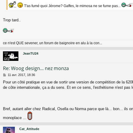
s
a
T'as fumé quoi Jérome? Gaffes, le mimosa ne se fume pas...
g
e
Trop tard..
ce n'est QUE sevener, un forum de baignoire en alu à la con...
JeanTU24
Re: Woog design... nez monza
M
11 avr. 2017, 18:36
e
Pour un côté pratique en vue de sortir une version de compétition de la 620
s
de côte internationale, ça a du sens. Et en ce sens, l'esthétisme n'est pas lo
s
a
g
e
Bref, autant aller chez Radical, Osella ou Norma parce que là... bon... ils on
monoplace ...
Cat_Attitude