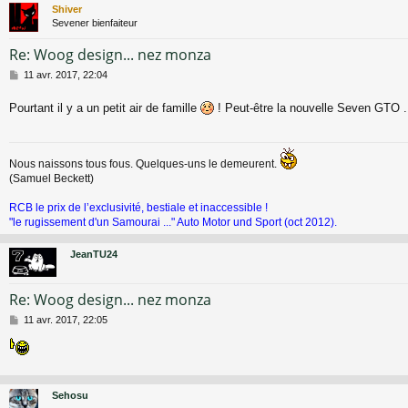
Shiver
Sevener bienfaiteur
Re: Woog design... nez monza
M
11 avr. 2017, 22:04
e
s
Pourtant il y a un petit air de famille
! Peut-être la nouvelle Seven GTO .
s
a
g
e
Nous naissons tous fous. Quelques-uns le demeurent.
(Samuel Beckett)
RCB le prix de l’exclusivité, bestiale et inaccessible !
"le rugissement d'un Samourai ..." Auto Motor und Sport (oct 2012).
JeanTU24
Re: Woog design... nez monza
M
11 avr. 2017, 22:05
e
s
s
a
g
Sehosu
e