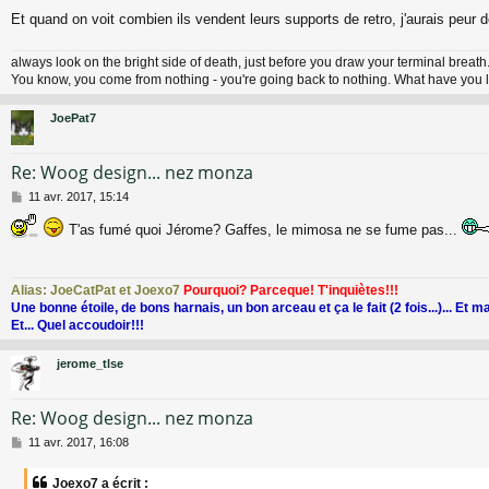
a
Et quand on voit combien ils vendent leurs supports de retro, j'aurais peur
g
e
always look on the bright side of death, just before you draw your terminal breath.
You know, you come from nothing - you're going back to nothing. What have you l
JoePat7
Re: Woog design... nez monza
M
11 avr. 2017, 15:14
e
s
T'as fumé quoi Jérome? Gaffes, le mimosa ne se fume pas...
s
a
g
Alias: JoeCatPat et Joexo7
Pourquoi? Parceque! T'inquiètes!!!
e
Une bonne étoile, de bons harnais, un bon arceau et ça le fait (2 fois...)... Et m
Et... Quel accoudoir!!!
jerome_tlse
Re: Woog design... nez monza
M
11 avr. 2017, 16:08
e
s
Joexo7 a écrit :