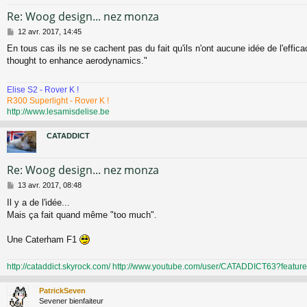
Re: Woog design... nez monza
M
12 avr. 2017, 14:45
e
En tous cas ils ne se cachent pas du fait qu'ils n'ont aucune idée de l'efficac
s
thought to enhance aerodynamics."
s
a
g
Elise S2 - Rover K !
e
R300 Superlight - Rover K !
http://www.lesamisdelise.be
CATADDICT
Re: Woog design... nez monza
M
13 avr. 2017, 08:48
e
Il y a de l'idée...
s
Mais ça fait quand même "too much".
s
a
g
Une Caterham F1
e
http://cataddict.skyrock.com/
http://www.youtube.com/user/CATADDICT63?featu
PatrickSeven
Sevener bienfaiteur