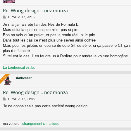
Re: Woog design... nez monza
M
11 avr. 2017, 20:16
e
Je n ai jamais été fan des Nez de Formula E
s
Mais celui la qui s'en inspire n'est pas si pire
s
a
Bon on vois qu'un projet, et pas le rendu réel, ni le prix...
g
Dans tout les cas ce n'est plus une seven ainsi coiffée
e
Mais pour les pilotes en course de cote GT de série, si ça passe le CT ça r
plus d efficacité.
Si tel est le cas, il en faudra un à l'arrière pour rendre la voiture homogène
La Louboucat est la:
En ligne
En ligne
darkvador
Re: Woog design... nez monza
M
11 avr. 2017, 21:43
e
Je ne connaissais pas cette société wrong design.
s
s
a
g
ma voiture :
changement climatique
e