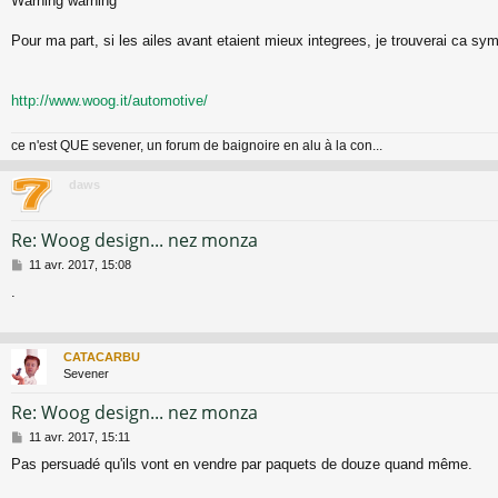
Warning warning
g
e
Pour ma part, si les ailes avant etaient mieux integrees, je trouverai ca sy
http://www.woog.it/automotive/
ce n'est QUE sevener, un forum de baignoire en alu à la con...
daws
Re: Woog design... nez monza
M
11 avr. 2017, 15:08
e
.
s
s
a
g
CATACARBU
e
Sevener
Re: Woog design... nez monza
M
11 avr. 2017, 15:11
e
Pas persuadé qu'ils vont en vendre par paquets de douze quand même.
s
s