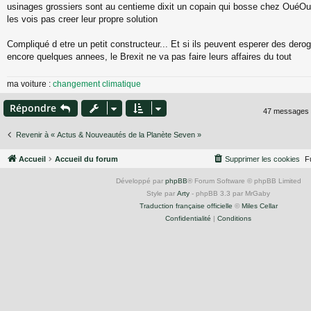
usinages grossiers sont au centieme dixit un copain qui bosse chez OuéOué) 
les vois pas creer leur propre solution
Compliqué d etre un petit constructeur... Et si ils peuvent esperer des der
encore quelques annees, le Brexit ne va pas faire leurs affaires du tout
ma voiture :
changement climatique
Répondre
47 messages
Revenir à « Actus & Nouveautés de la Planète Seven »
Accueil
Accueil du forum
Supprimer les cookies
F
Développé par
phpBB
® Forum Software © phpBB Limited
Style par
Arty
- phpBB 3.3 par MrGaby
Traduction française officielle
©
Miles Cellar
Confidentialité
|
Conditions