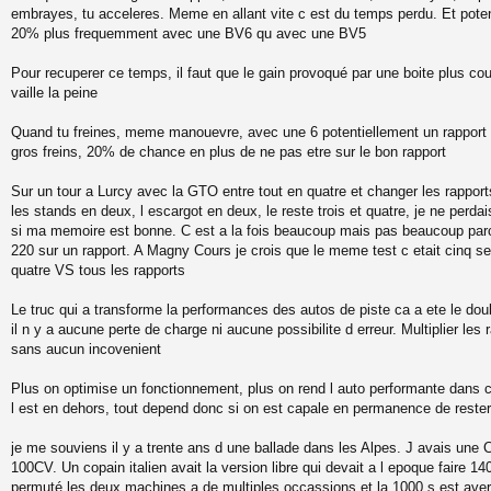
embrayes, tu acceleres. Meme en allant vite c est du temps perdu. Et potent
s
a
20% plus frequemment avec une BV6 qu avec une BV5
g
e
Pour recuperer ce temps, il faut que le gain provoqué par une boite plus cou
vaille la peine
Quand tu freines, meme manouevre, avec une 6 potentiellement un rapport d
gros freins, 20% de chance en plus de ne pas etre sur le bon rapport
Sur un tour a Lurcy avec la GTO entre tout en quatre et changer les rapport
les stands en deux, l escargot en deux, le reste trois et quatre, je ne perd
si ma memoire est bonne. C est a la fois beaucoup mais pas beaucoup parc
220 sur un rapport. A Magny Cours je crois que le meme test c etait cinq s
quatre VS tous les rapports
Le truc qui a transforme la performances des autos de piste ca a ete le d
il n y a aucune perte de charge ni aucune possibilite d erreur. Multiplier les
sans aucun incovenient
Plus on optimise un fonctionnement, plus on rend l auto performante dans c
l est en dehors, tout depend donc si on est capale en permanence de rester
je me souviens il y a trente ans d une ballade dans les Alpes. J avais une 
100CV. Un copain italien avait la version libre qui devait a l epoque faire 1
permuté les deux machines a de multiples occassions et la 1000 s est aver