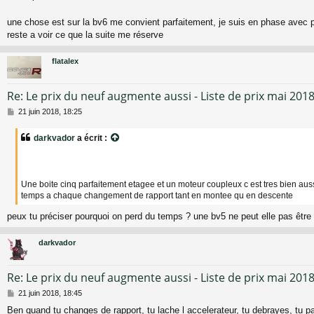
s
a
une chose est sur la bv6 me convient parfaitement, je suis en phase avec 
g
reste a voir ce que la suite me réserve
e
flatalex
Re: Le prix du neuf augmente aussi - Liste de prix mai 201
M
21 juin 2018, 18:25
e
s
darkvador
a écrit :
s
a
g
e
Une boite cinq parfaitement etagee et un moteur coupleux c est tres bien aus
temps a chaque changement de rapport tant en montee qu en descente
peux tu préciser pourquoi on perd du temps ? une bv5 ne peut elle pas être 
darkvador
Re: Le prix du neuf augmente aussi - Liste de prix mai 201
M
21 juin 2018, 18:45
e
Ben quand tu changes de rapport, tu lache l accelerateur, tu debrayes, tu p
s