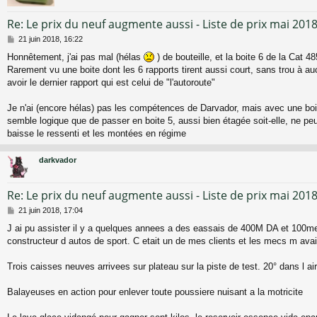
Re: Le prix du neuf augmente aussi - Liste de prix mai 201
M
21 juin 2018, 16:22
e
Honnêtement, j'ai pas mal (hélas
) de bouteille, et la boite 6 de la Cat 48
s
Rarement vu une boite dont les 6 rapports tirent aussi court, sans trou à 
s
a
avoir le dernier rapport qui est celui de "l'autoroute"
g
e
Je n'ai (encore hélas) pas les compétences de Darvador, mais avec une boit
semble logique que de passer en boite 5, aussi bien étagée soit-elle, ne peut
baisse le ressenti et les montées en régime
darkvador
Re: Le prix du neuf augmente aussi - Liste de prix mai 201
M
21 juin 2018, 17:04
e
J ai pu assister il y a quelques annees a des eassais de 400M DA et 100m
s
constructeur d autos de sport. C etait un de mes clients et les mecs m avai
s
a
g
Trois caisses neuves arrivees sur plateau sur la piste de test. 20° dans l air,
e
Balayeuses en action pour enlever toute poussiere nuisant a la motricite