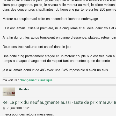
Le lave glace vidangé pour gagner sept kilos, le reservoir essence vide epa
litres pour gagner du poids, le niveau huile moteur au mini, le pilote maison
dans des couvertures chauffantes, du kerosene par terre sur les 200 premi
Moteur au couple maxi boite en seconde et lacher d embrayage
Ils n ont jamais utilisé la premiere, ni la cinquieme et au dela, deux trois et 
A la fin du run, les autos tombaient en panne d essence, plateau, retour, cin
Deux des trois voitures ont cassé dans le jeu.........
Une boite cinq parfaitement etagee et un moteur coupleux c est tres bien a
temps a chaque changement de rapport tant en montee qu en descente
je n ai jamais conduit de 485 avec une BV5 impossible d avoir un avis
ma voiture :
changement climatique
flatalex
Re: Le prix du neuf augmente aussi - Liste de prix mai 201
M
21 juin 2018, 18:23
e
merci pour ces retours messieurs.
s