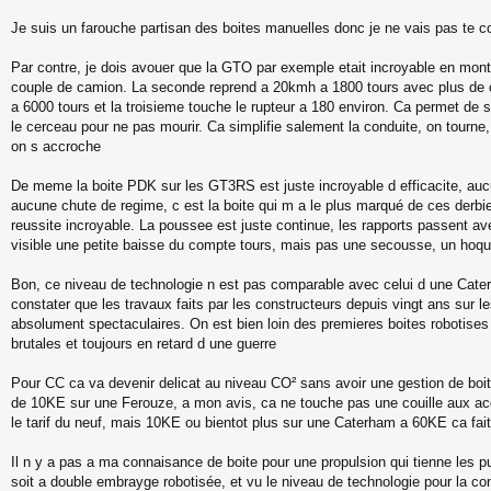
e
s
Je suis un farouche partisan des boites manuelles donc je ne vais pas te c
s
a
Par contre, je dois avouer que la GTO par exemple etait incroyable en mon
g
e
couple de camion. La seconde reprend a 20kmh a 1800 tours avec plus de 
a 6000 tours et la troisieme touche le rupteur a 180 environ. Ca permet de s
le cerceau pour ne pas mourir. Ca simplifie salement la conduite, on tourne,
on s accroche
De meme la boite PDK sur les GT3RS est juste incroyable d efficacite, auc
aucune chute de regime, c est la boite qui m a le plus marqué de ces derb
reussite incroyable. La poussee est juste continue, les rapports passent a
visible une petite baisse du compte tours, mais pas une secousse, un hoque
Bon, ce niveau de technologie n est pas comparable avec celui d une Cate
constater que les travaux faits par les constructeurs depuis vingt ans sur l
absolument spectaculaires. On est bien loin des premieres boites robotises 
brutales et toujours en retard d une guerre
Pour CC ca va devenir delicat au niveau CO² sans avoir une gestion de boi
de 10KE sur une Ferouze, a mon avis, ca ne touche pas une couille aux ac
le tarif du neuf, mais 10KE ou bientot plus sur une Caterham a 60KE ca fait
Il n y a pas a ma connaisance de boite pour une propulsion qui tienne les p
soit a double embrayge robotisée, et vu le niveau de technologie pour la con