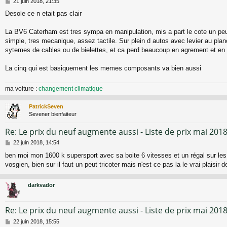
M
21 juin 2018, 21:35
e
Desole ce n etait pas clair
s
s
a
La BV6 Caterham est tres sympa en manipulation, mis a part le cote un peu 
g
simple, tres mecanique, assez tactile. Sur plein d autos avec levier au plan
e
sytemes de cables ou de bielettes, et ca perd beaucoup en agrement et en 
La cinq qui est basiquement les memes composants va bien aussi
ma voiture :
changement climatique
PatrickSeven
Sevener bienfaiteur
Re: Le prix du neuf augmente aussi - Liste de prix mai 201
M
22 juin 2018, 14:54
e
ben moi mon 1600 k supersport avec sa boite 6 vitesses et un régal sur les c
s
vosgien, bien sur il faut un peut tricoter mais n'est ce pas la le vrai plaisir 
s
a
g
darkvador
e
Re: Le prix du neuf augmente aussi - Liste de prix mai 201
M
22 juin 2018, 15:55