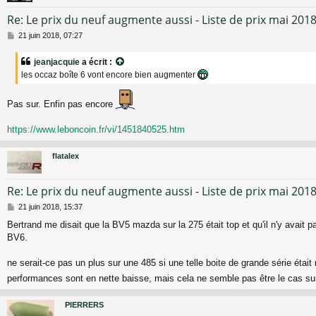
Re: Le prix du neuf augmente aussi - Liste de prix mai 201
M
21 juin 2018, 07:27
e
s
jeanjacquie
a écrit :
s
les occaz boîte 6 vont encore bien augmenter
a
g
e
Pas sur. Enfin pas encore
https://www.leboncoin.fr/vi/1451840525.htm
flatalex
Re: Le prix du neuf augmente aussi - Liste de prix mai 201
M
21 juin 2018, 15:37
e
Bertrand me disait que la BV5 mazda sur la 275 était top et qu'il n'y avait p
s
BV6.
s
a
g
ne serait-ce pas un plus sur une 485 si une telle boite de grande série était
e
performances sont en nette baisse, mais cela ne semble pas être le cas su
PIERRERS