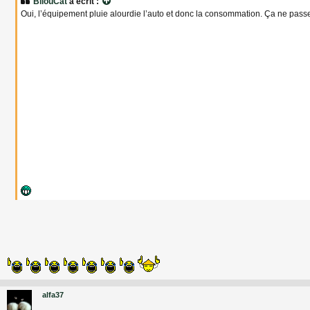
BilouCat
a écrit :
s
Oui, l’équipement pluie alourdie l’auto et donc la consommation. Ça ne passe
a
g
e
alfa37