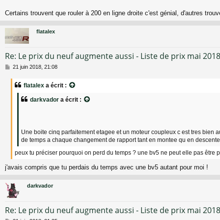
Certains trouvent que rouler à 200 en ligne droite c'est génial, d'autres trouv
flatalex
Re: Le prix du neuf augmente aussi - Liste de prix mai 201
M
21 juin 2018, 21:08
e
s
flatalex
a écrit :
s
a
darkvador
a écrit :
g
e
Une boite cinq parfaitement etagee et un moteur coupleux c est tres bien a
de temps a chaque changement de rapport tant en montee qu en descente
peux tu préciser pourquoi on perd du temps ? une bv5 ne peut elle pas être p
j'avais compris que tu perdais du temps avec une bv5 autant pour moi !
darkvador
Re: Le prix du neuf augmente aussi - Liste de prix mai 201