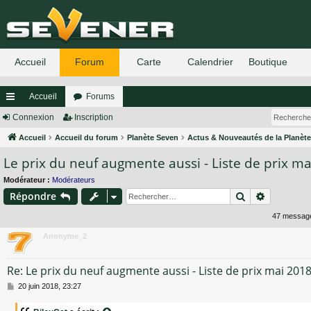
Accueil
Forums
ac
Connexion
Inscription
co
Accueil
Accueil du forum
Planète Seven
Actus & Nouveautés de la Planèt
Le prix du neuf augmente aussi - Liste de prix m
ur
ci
Modérateur :
Modérateurs
Rechercher
Recherch
Répondre
s
47 messa
Anonyme_2
Re: Le prix du neuf augmente aussi - Liste de prix mai 201
M
20 juin 2018, 23:27
e
s