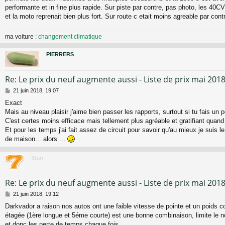
performante et in fine plus rapide. Sur piste par contre, pas photo, les 40CV
et la moto reprenait bien plus fort. Sur route c etait moins agreable par cont
ma voiture :
changement climatique
PIERRERS
Re: Le prix du neuf augmente aussi - Liste de prix mai 201
M
21 juin 2018, 19:07
e
Exact
s
Mais au niveau plaisir j'aime bien passer les rapports, surtout si tu fais un pe
s
a
C'est certes moins efficace mais tellement plus agréable et gratifiant quand 
g
Et pour les temps j'ai fait assez de circuit pour savoir qu'au mieux je suis 
e
de maison... alors ...
Stan
Re: Le prix du neuf augmente aussi - Liste de prix mai 201
M
21 juin 2018, 19:12
e
Darkvador a raison nos autos ont une faible vitesse de pointe et un poids c
s
étagée (1ère longue et 5éme courte) est une bonne combinaison, limite l
s
a
et donc les perte de temps chaque fois.