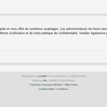
rapide et vous offre de nombreux avantages. Les administrateurs du forum peuv
ions d’utilisation et de notre politique de confidentialité. Veuillez également
Développé par
phpBB
® Forum Software © phpBB Limited
Style par
Arty
- phpBB 3.3 par MrGaby
Traduction française officielle
©
Miles Cellar
Confidentialité
|
Conditions