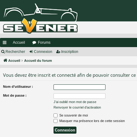
Accueil
Forums
ac
Rechercher
Connexion
Inscription
co
Accueil
Accueil du forum
ur
Vous devez être inscrit et connecté afin de pouvoir consulter ce
ci
Nom d’utilisateur :
s
Mot de passe :
J’ai oublié mon mot de passe
Renvoyer le courriel d’activation
Se souvenir de moi
Masquer ma présence lors de cette session