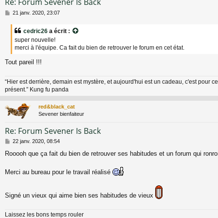
Re: Forum Sevener Is Back
M
21 janv. 2020, 23:07
e
s
cedric26
a écrit :
s
super nouvelle!
a
merci à l'équipe. Ca fait du bien de retrouver le forum en cet état.
g
e
Tout pareil !!!
“Hier est derrière, demain est mystère, et aujourd'hui est un cadeau, c'est pour ce
présent.” Kung fu panda
red&black_cat
Sevener bienfaiteur
Re: Forum Sevener Is Back
M
22 janv. 2020, 08:54
e
Rooooh que ça fait du bien de retrouver ses habitudes et un forum qui ronr
s
s
a
Merci au bureau pour le travail réalisé
g
e
Signé un vieux qui aime bien ses habitudes de vieux
Laissez les bons temps rouler