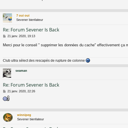
s
s
a
g
7 oui oui
e
Sevener bienfaiteur
Re: Forum Sevener Is Back
M
21 janv. 2020, 19:13
e
s
Merci pour le conseil " supprimer les données du cache" effectivement ça
s
a
g
Club ultra sélect des rescapés de rupture de colonne
e
seaman
Re: Forum Sevener Is Back
M
21 janv. 2020, 22:26
e
s
s
a
g
winnipeg
e
Sevener bienfaiteur