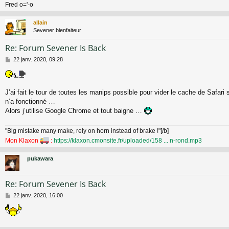
Fred o='-o
allain
Sevener bienfaiteur
Re: Forum Sevener Is Back
M
22 janv. 2020, 09:28
e
s
s
a
J’ai fait le tour de toutes les manips possible pour vider le cache de Safar
g
n’a fonctionné …
e
Alors j’utilise Google Chrome et tout baigne …
"Big mistake many make, rely on horn instead of brake !"[/b]
Mon Klaxon
:
https://klaxon.cmonsite.fr/uploaded/158 ... n-rond.mp3
pukawara
Re: Forum Sevener Is Back
M
22 janv. 2020, 16:00
e
s
s
a