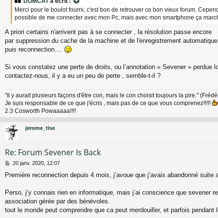
DOMCAT
a écrit :
s
Merci pour le boulot fourni, c'est bon de retrouver ce bon vieux forum. Cepen
a
possible de me connecter avec mon Pc, mais avec mon smartphone ça marche
g
e
A priori certains n'arrivent pas à se connecter , la résolution passe encore
par suppression du cache de la machine et de l'enregistrement automatiqu
puis reconnection....
Si vous constatez une perte de droits, ou l’annotation « Sevener » perdue lo
contactez-nous, il y a eu un peu de perte , semble-t-il ?
"Il y aurait plusieurs façons d'être con, mais le con choisit toujours la pire." (Fréd
Je suis responsable de ce que j'écris , mais pas de ce que vous comprenez!!!!!
2.3 Cosworth Powaaaaa!!!!
jerome_tlse
Re: Forum Sevener Is Back
M
20 janv. 2020, 12:07
e
Première reconnection depuis 4 mois, j’avoue que j’avais abandonné suite 
s
s
a
Perso, j’y connais rien en informatique, mais j’ai conscience que sevener re
g
association gérée par des bénévoles.
e
tout le monde peut comprendre que ca peut merdouiller, et parfois pendant 