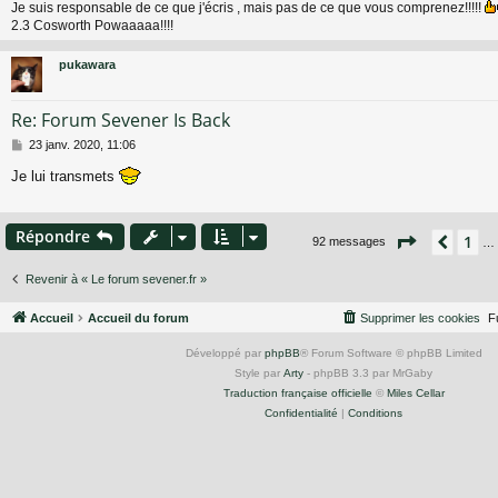
Je suis responsable de ce que j'écris , mais pas de ce que vous comprenez!!!!!
2.3 Cosworth Powaaaaa!!!!
pukawara
Re: Forum Sevener Is Back
M
23 janv. 2020, 11:06
e
Je lui transmets
s
s
a
g
Répondre
Page
5
su
1
Préc
92 messages
…
e
Revenir à « Le forum sevener.fr »
Accueil
Accueil du forum
Supprimer les cookies
F
Développé par
phpBB
® Forum Software © phpBB Limited
Style par
Arty
- phpBB 3.3 par MrGaby
Traduction française officielle
©
Miles Cellar
Confidentialité
|
Conditions