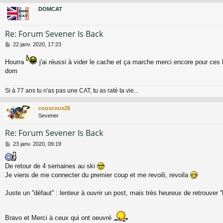
g
DOMCAT
e
Re: Forum Sevener Is Back
M
22 janv. 2020, 17:23
e
s
Hourra
j'ai réussi à vider le cache et ça marche merci encore pour ces
s
dom
a
g
e
Si à 77 ans tu n'as pas une CAT, tu as raté ta vie...
couscous26
Sevener
Re: Forum Sevener Is Back
M
23 janv. 2020, 09:19
e
s
De retour de 4 semaines au ski
s
a
Je viens de me connecter du premier coup et me revoili, revoila
g
e
Juste un ''défaut'' : lenteur à ouvrir un post, mais très heureux de retrouver ''
Bravo et Merci à ceux qui ont oeuvré