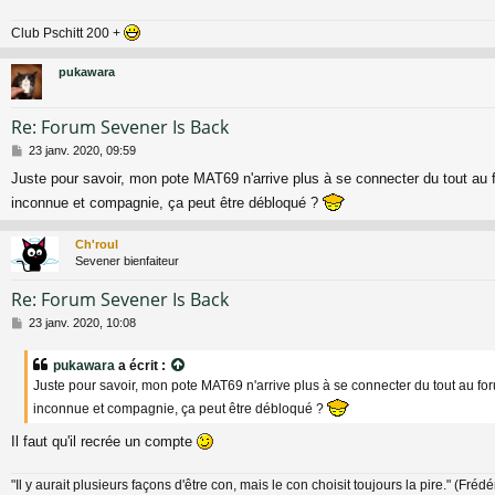
Club Pschitt 200 +
pukawara
Re: Forum Sevener Is Back
M
23 janv. 2020, 09:59
e
Juste pour savoir, mon pote MAT69 n'arrive plus à se connecter du tout au 
s
s
inconnue et compagnie, ça peut être débloqué ?
a
g
Ch'roul
e
Sevener bienfaiteur
Re: Forum Sevener Is Back
M
23 janv. 2020, 10:08
e
s
pukawara
a écrit :
s
Juste pour savoir, mon pote MAT69 n'arrive plus à se connecter du tout au fo
a
g
inconnue et compagnie, ça peut être débloqué ?
e
Il faut qu'il recrée un compte
"Il y aurait plusieurs façons d'être con, mais le con choisit toujours la pire." (Fréd