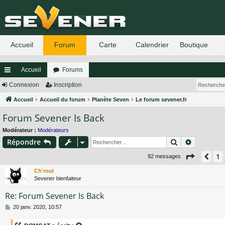
Accueil
Forums
ac
Connexion
Inscription
co
Accueil
Accueil du forum
Planète Seven
Le forum sevener.fr
Forum Sevener Is Back
ur
ci
Modérateur :
Modérateurs
Rechercher
Recherch
Répondre
s
Page
5
s
1
Pré
92 messages
Ch'roul
Sevener bienfaiteur
Re: Forum Sevener Is Back
M
20 janv. 2020, 10:57
e
s