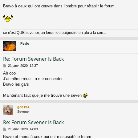
Bravo à ceux qui ont œuvre dans l’ombre pour rétablir le forum.
ce n'est QUE sevener, un forum de baignoire en alu à la con...
Psylo
Re: Forum Sevener Is Back
M
21 janv. 2020, 12:37
e
Ah cool
s
J’ai même réussi à me connecter
s
a
Bravo les gars
g
e
Maintenant faut que je me trouve une seven
geo193
Sevener
Re: Forum Sevener Is Back
M
21 janv. 2020, 14:03
e
Bravo et merci à ceux qui ont ressuscité le forum !