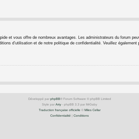
rapide et vous offre de nombreux avantages. Les administrateurs du forum peuv
ions d’utilisation et de notre politique de confidentialité. Veuillez également
Développé par
phpBB
® Forum Software © phpBB Limited
Style par
Arty
- phpBB 3.3 par MrGaby
Traduction française officielle
©
Miles Cellar
Confidentialité
|
Conditions