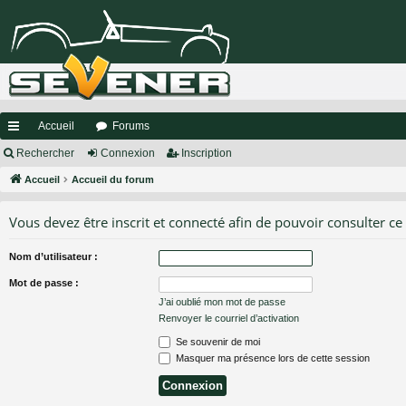
Accueil
Forums
ac
Rechercher
Connexion
Inscription
co
Accueil
Accueil du forum
ur
Vous devez être inscrit et connecté afin de pouvoir consulter ce
ci
Nom d’utilisateur :
s
Mot de passe :
J’ai oublié mon mot de passe
Renvoyer le courriel d’activation
Se souvenir de moi
Masquer ma présence lors de cette session