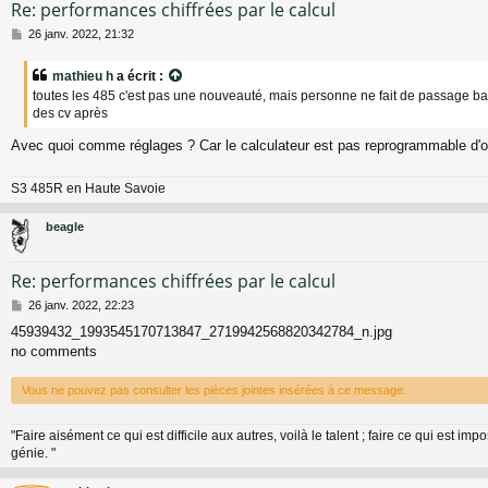
Re: performances chiffrées par le calcul
M
26 janv. 2022, 21:32
e
s
mathieu h
a écrit :
s
toutes les 485 c'est pas une nouveauté, mais personne ne fait de passage ban
a
des cv après
g
e
Avec quoi comme réglages ? Car le calculateur est pas reprogrammable d'ori
S3 485R en Haute Savoie
beagle
Re: performances chiffrées par le calcul
M
26 janv. 2022, 22:23
e
45939432_1993545170713847_2719942568820342784_n.jpg
s
no comments
s
a
g
Vous ne pouvez pas consulter les pièces jointes insérées à ce message.
e
"Faire aisément ce qui est difficile aux autres, voilà le talent ; faire ce qui est impo
génie. "