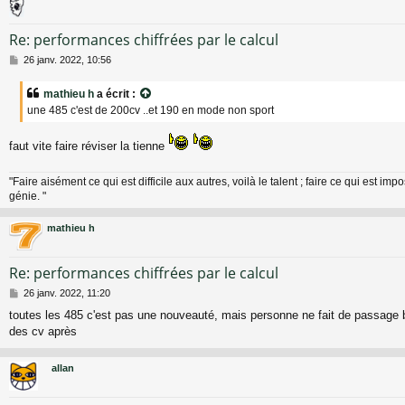
Re: performances chiffrées par le calcul
M
26 janv. 2022, 10:56
e
s
mathieu h
a écrit :
s
une 485 c'est de 200cv ..et 190 en mode non sport
a
g
e
faut vite faire réviser la tienne
"Faire aisément ce qui est difficile aux autres, voilà le talent ; faire ce qui est impo
génie. "
mathieu h
Re: performances chiffrées par le calcul
M
26 janv. 2022, 11:20
e
toutes les 485 c'est pas une nouveauté, mais personne ne fait de passage b
s
des cv après
s
a
g
allan
e