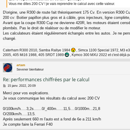
Vous me dites 200 CV ! je vais reprendre le calcul avec cette valeur.
e
D'origine, une R300 de route fait théoriquement 175 Cv. En version R300 Cu
200 cv: Boitier papillon plus gros et à câble, gros injecteurs, ligne complète,
Avant que la coupe R300 Cup ne devienne 420R, les moteurs étaient censés
plombés. Pas le droit de réaléser ou de modifier le moteur.
Les calculateurs étaient régulièrement échangés entre les autos. Je ne pen
changé.
Caterham R300 2010, Samba Rallye 1984
, Simca 1100 Special 1972, M3 e3
2005, 405 Mi16 1988, 405 SRDT 1989
, Kymco 300 MXU 2022 et c'est déjà p
artam
Sevener bienfaiteur
Re: performances chiffrées par le calcul
M
15 janv. 2022, 20:09
e
Merci pour vos explcations.
s
Je vous communique les résultats du calcul avec 200 CV
s
a
g
0/100km/h.....3,2s.......0/_400m......11,5....0/1000m...21,8
e
O/200km/h.....13,5.
Après seulement 660 m l'auto est a fond de 6e a 211 km/h
Je compte faire la Ferrari F40