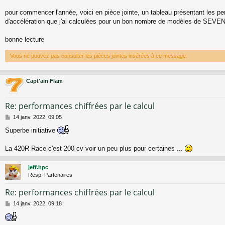
s
a
pour commencer l'année, voici en pièce jointe, un tableau présentant les p
g
d'accélération que j'ai calculées pour un bon nombre de modèles de SEVEN
e
bonne lecture
Vous ne pouvez pas consulter les pièces jointes insérées à ce message.
Capt'ain Flam
Re: performances chiffrées par le calcul
M
14 janv. 2022, 09:05
e
Superbe initiative
s
s
a
La 420R Race c'est 200 cv voir un peu plus pour certaines ...
g
e
jeff.hpc
Resp. Partenaires
Re: performances chiffrées par le calcul
M
14 janv. 2022, 09:18
e
s