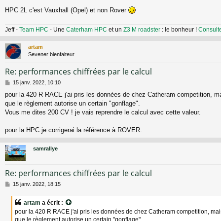
s
a
HPC 2L c'est Vauxhall (Opel) et non Rover
g
e
Jeff -
Team HPC
- Une
Caterham HPC
et un
Z3 M roadster
: le bonheur !
Consult
artam
Sevener bienfaiteur
Re: performances chiffrées par le calcul
M
15 janv. 2022, 10:10
e
pour la 420 R RACE j'ai pris les données de chez Catheram competition, m
s
que le règlement autorise un certain "gonflage".
s
a
Vous me dites 200 CV ! je vais reprendre le calcul avec cette valeur.
g
e
pour la HPC je corrigerai la référence à ROVER.
samrallye
Re: performances chiffrées par le calcul
M
15 janv. 2022, 18:15
e
s
artam
a écrit :
s
pour la 420 R RACE j'ai pris les données de chez Catheram competition, ma
a
que le règlement autorise un certain "gonflage".
g