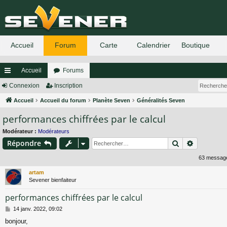
Accueil
Forums
ac
Connexion
Inscription
co
Accueil
Accueil du forum
Planète Seven
Généralités Seven
performances chiffrées par le calcul
ur
ci
Modérateur :
Modérateurs
Rechercher
Recherch
Répondre
s
63 messa
artam
Sevener bienfaiteur
performances chiffrées par le calcul
M
14 janv. 2022, 09:02
e
bonjour,
s