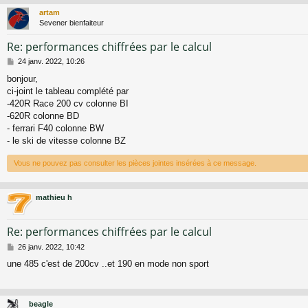
artam
Sevener bienfaiteur
Re: performances chiffrées par le calcul
M
24 janv. 2022, 10:26
e
bonjour,
s
ci-joint le tableau complété par
s
a
-420R Race 200 cv colonne BI
g
-620R colonne BD
e
- ferrari F40 colonne BW
- le ski de vitesse colonne BZ
Vous ne pouvez pas consulter les pièces jointes insérées à ce message.
mathieu h
Re: performances chiffrées par le calcul
M
26 janv. 2022, 10:42
e
une 485 c'est de 200cv ..et 190 en mode non sport
s
s
a
g
beagle
e