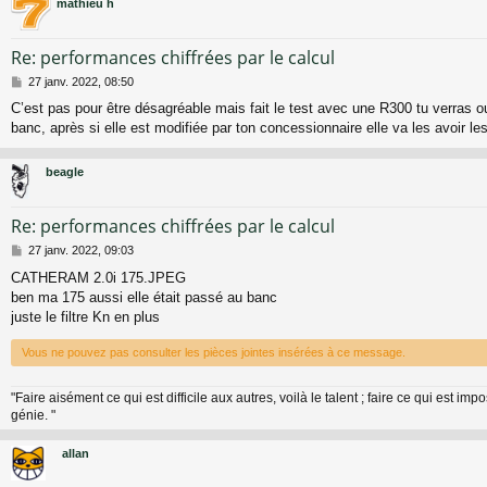
mathieu h
Re: performances chiffrées par le calcul
M
27 janv. 2022, 08:50
e
C’est pas pour être désagréable mais fait le test avec une R300 tu verras 
s
banc, après si elle est modifiée par ton concessionnaire elle va les avoir le
s
a
g
beagle
e
Re: performances chiffrées par le calcul
M
27 janv. 2022, 09:03
e
CATHERAM 2.0i 175.JPEG
s
ben ma 175 aussi elle était passé au banc
s
a
juste le filtre Kn en plus
g
e
Vous ne pouvez pas consulter les pièces jointes insérées à ce message.
"Faire aisément ce qui est difficile aux autres, voilà le talent ; faire ce qui est impo
génie. "
allan