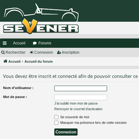
Accueil
Forums
ac
Rechercher
Connexion
Inscription
co
Accueil
Accueil du forum
ur
Vous devez être inscrit et connecté afin de pouvoir consulter ce
ci
Nom d’utilisateur :
s
Mot de passe :
J’ai oublié mon mot de passe
Renvoyer le courriel d’activation
Se souvenir de moi
Masquer ma présence lors de cette session