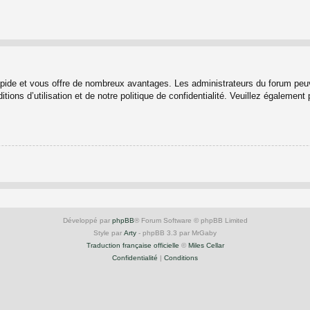
rapide et vous offre de nombreux avantages. Les administrateurs du forum peuv
ions d’utilisation et de notre politique de confidentialité. Veuillez également
Développé par
phpBB
® Forum Software © phpBB Limited
Style par
Arty
- phpBB 3.3 par MrGaby
Traduction française officielle
©
Miles Cellar
Confidentialité
|
Conditions