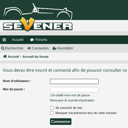
Accueil
Forums
ac
Rechercher
Connexion
Inscription
co
Accueil
Accueil du forum
ur
Vous devez être inscrit et connecté afin de pouvoir consulter ce
ci
Nom d’utilisateur :
s
Mot de passe :
J’ai oublié mon mot de passe
Renvoyer le courriel d’activation
Se souvenir de moi
Masquer ma présence lors de cette session