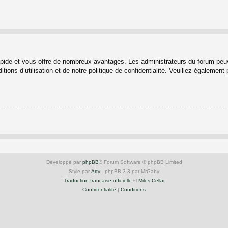
rapide et vous offre de nombreux avantages. Les administrateurs du forum peuv
ions d’utilisation et de notre politique de confidentialité. Veuillez également
Développé par
phpBB
® Forum Software © phpBB Limited
Style par
Arty
- phpBB 3.3 par MrGaby
Traduction française officielle
©
Miles Cellar
Confidentialité
|
Conditions