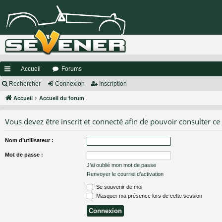
Accueil
Forums
ac
Rechercher
Connexion
Inscription
co
Accueil
Accueil du forum
ur
Vous devez être inscrit et connecté afin de pouvoir consulter ce
ci
Nom d’utilisateur :
s
Mot de passe :
J’ai oublié mon mot de passe
Renvoyer le courriel d’activation
Se souvenir de moi
Masquer ma présence lors de cette session