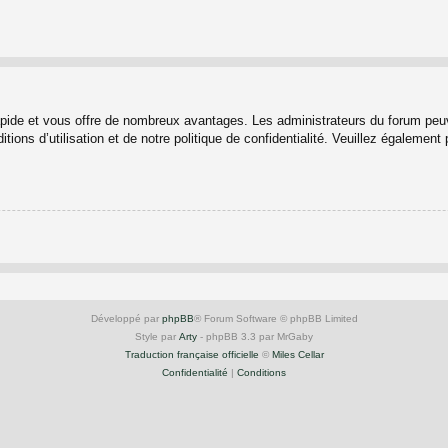
rapide et vous offre de nombreux avantages. Les administrateurs du forum peuv
ions d’utilisation et de notre politique de confidentialité. Veuillez également
Développé par
phpBB
® Forum Software © phpBB Limited
Style par
Arty
- phpBB 3.3 par MrGaby
Traduction française officielle
©
Miles Cellar
Confidentialité
|
Conditions