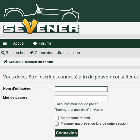
Accueil
Forums
ac
Rechercher
Connexion
Inscription
co
Accueil
Accueil du forum
ur
Vous devez être inscrit et connecté afin de pouvoir consulter ce
ci
Nom d’utilisateur :
s
Mot de passe :
J’ai oublié mon mot de passe
Renvoyer le courriel d’activation
Se souvenir de moi
Masquer ma présence lors de cette session