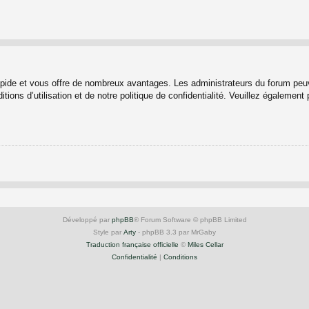
rapide et vous offre de nombreux avantages. Les administrateurs du forum peuv
ions d’utilisation et de notre politique de confidentialité. Veuillez également
Développé par
phpBB
® Forum Software © phpBB Limited
Style par
Arty
- phpBB 3.3 par MrGaby
Traduction française officielle
©
Miles Cellar
Confidentialité
|
Conditions