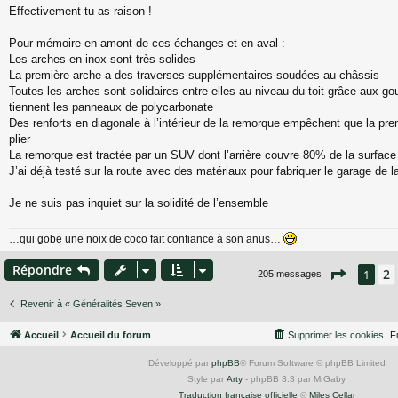
Effectivement tu as raison !
Pour mémoire en amont de ces échanges et en aval :
Les arches en inox sont très solides
La première arche a des traverses supplémentaires soudées au châssis
Toutes les arches sont solidaires entre elles au niveau du toit grâce aux gou
tiennent les panneaux de polycarbonate
Des renforts en diagonale à l’intérieur de la remorque empêchent que la pr
plier
La remorque est tractée par un SUV dont l’arrière couvre 80% de la surface
J’ai déjà testé sur la route avec des matériaux pour fabriquer le garage de l
Je ne suis pas inquiet sur la solidité de l’ensemble
…qui gobe une noix de coco fait confiance à son anus…
Répondre
Page
1
s
2
1
205 messages
Revenir à « Généralités Seven »
Accueil
Accueil du forum
Supprimer les cookies
F
Développé par
phpBB
® Forum Software © phpBB Limited
Style par
Arty
- phpBB 3.3 par MrGaby
Traduction française officielle
©
Miles Cellar