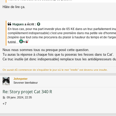
Hâte de lire ça.
Hugues
a écrit :
En tous cas, pour ma part investir plus de 65 K€ dans un truc parfaitement inu
complètement indispensable) c'est une première dans ma petite vie d'homm
j'espère que tout cela me procurera du plaisir à hauteur du temps et de l'arge
futilité...
Nous nous sommes tous ou presque posé cette question.
Tu auras la réponse à chaque fois que tu poseras tes fesses dans ta Cat’.
Ce truc inutile (et donc indispensable) remplace tous les antidépresseurs 
On aurait dû commencer de s’inquiéter le jour où le mot "intello" est devenu une insulte.
Johnpeter
Sevener bienfaiteur
Re: Story projet Cat 340 R
M
09 janv. 2024, 22:35
e
+7
s
s
a