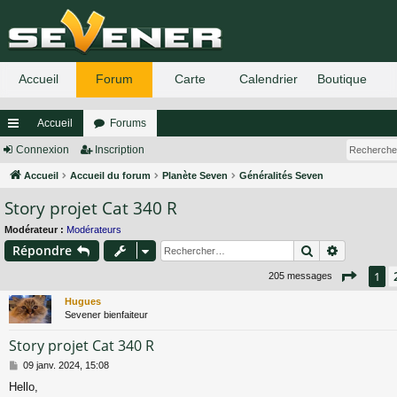
Accueil
Forums
ac
Connexion
Inscription
co
Accueil
Accueil du forum
Planète Seven
Généralités Seven
Story projet Cat 340 R
ur
ci
Modérateur :
Modérateurs
Rechercher
Recherch
Répondre
s
Page
1
1
205 messages
Hugues
Sevener bienfaiteur
Story projet Cat 340 R
M
09 janv. 2024, 15:08
e
Hello,
s