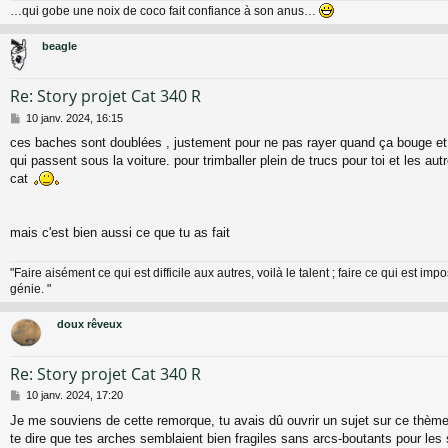
…qui gobe une noix de coco fait confiance à son anus…
beagle
Re: Story projet Cat 340 R
M
10 janv. 2024, 16:15
e
ces baches sont doublées , justement pour ne pas rayer quand ça bouge et
s
qui passent sous la voiture. pour trimballer plein de trucs pour toi et les aut
s
a
cat
g
e
mais c'est bien aussi ce que tu as fait
"Faire aisément ce qui est difficile aux autres, voilà le talent ; faire ce qui est impo
génie. "
doux rêveux
Re: Story projet Cat 340 R
M
10 janv. 2024, 17:20
e
Je me souviens de cette remorque, tu avais dû ouvrir un sujet sur ce thème 
s
te dire que tes arches semblaient bien fragiles sans arcs-boutants pour les s
s