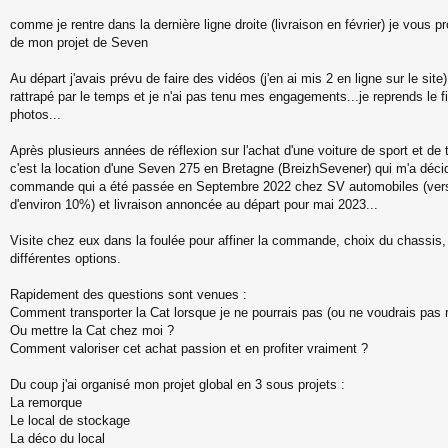
s
a
comme je rentre dans la dernière ligne droite (livraison en février) je vous p
g
de mon projet de Seven
e
Au départ j'avais prévu de faire des vidéos (j'en ai mis 2 en ligne sur le site) 
rattrapé par le temps et je n'ai pas tenu mes engagements...je reprends le f
photos...
Après plusieurs années de réflexion sur l'achat d'une voiture de sport et de
c'est la location d'une Seven 275 en Bretagne (BreizhSevener) qui m'a décid
commande qui a été passée en Septembre 2022 chez SV automobiles (ver
d'environ 10%) et livraison annoncée au départ pour mai 2023...
Visite chez eux dans la foulée pour affiner la commande, choix du chassis,
différentes options.
Rapidement des questions sont venues :
Comment transporter la Cat lorsque je ne pourrais pas (ou ne voudrais pas 
Ou mettre la Cat chez moi ?
Comment valoriser cet achat passion et en profiter vraiment ?
Du coup j'ai organisé mon projet global en 3 sous projets :
La remorque
Le local de stockage
La déco du local