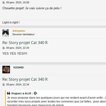
M
09 janv. 2024, 16:58
e
Chouette projet! Je vais suivre ça de près !
s
s
a
g
Light is right !
e
Johnpeter
Sevener bienfaiteur
Re: Story projet Cat 340 R
M
09 janv. 2024, 22:34
e
YES YES YES!!!!
s
s
a
g
N31M4D
e
Re: Story projet Cat 340 R
M
09 janv. 2024, 22:34
e
s
Hugues
a écrit :
s
Je vous propose dans les quelques jours qui me restent avant d'avoir enfin...l
a
raconter mes sous projets avec toutes les conneries que j'ai faites...pour about
g
manière heureuse avec beaucoup de plaisir...
e