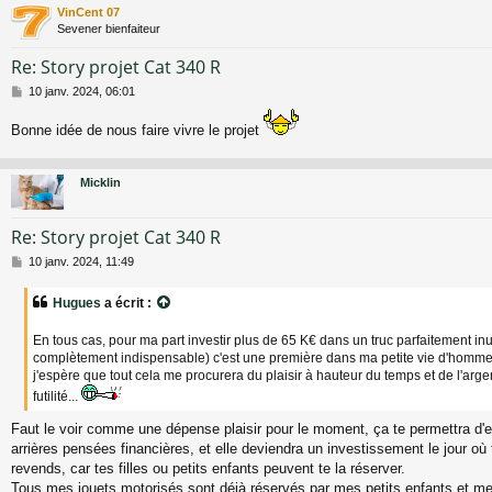
g
VinCent 07
e
Sevener bienfaiteur
Re: Story projet Cat 340 R
M
10 janv. 2024, 06:01
e
s
Bonne idée de nous faire vivre le projet
s
a
g
Micklin
e
Re: Story projet Cat 340 R
M
10 janv. 2024, 11:49
e
s
Hugues
a écrit :
s
a
En tous cas, pour ma part investir plus de 65 K€ dans un truc parfaitement inu
g
complètement indispensable) c'est une première dans ma petite vie d'homm
e
j'espère que tout cela me procurera du plaisir à hauteur du temps et de l'arge
futilité...
Faut le voir comme une dépense plaisir pour le moment, ça te permettra d'e
arrières pensées financières, et elle deviendra un investissement le jour où t
revends, car tes filles ou petits enfants peuvent te la réserver.
Tous mes jouets motorisés sont déjà réservés par mes petits enfants et me