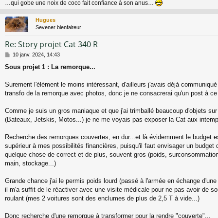
…qui gobe une noix de coco fait confiance à son anus…
Hugues
Sevener bienfaiteur
Re: Story projet Cat 340 R
M
10 janv. 2024, 14:43
e
Sous projet 1 : La remorque..
.
s
s
a
Surement l'élément le moins intéressant, d'ailleurs j'avais déjà communiqué 
g
transfo de la remorque avec photos, donc je ne consacrerai qu'un post à ce 
e
Comme je suis un gros maniaque et que j'ai trimballé beaucoup d'objets su
(Bateaux, Jetskis, Motos...) je ne me voyais pas exposer la Cat aux intemp
Recherche des remorques couvertes, en dur...et là évidemment le budget es
supérieur à mes possibilités financières, puisqu'il faut envisager un budget
quelque chose de correct et de plus, souvent gros (poids, surconsommation
main, stockage...)
Grande chance j'ai le permis poids lourd (passé à l'armée en échange d'une 
il m'a suffit de le réactiver avec une visite médicale pour ne pas avoir de so
roulant (mes 2 voitures sont des enclumes de plus de 2,5 T à vide...)
Donc recherche d'une remorque à transformer pour la rendre "couverte"...