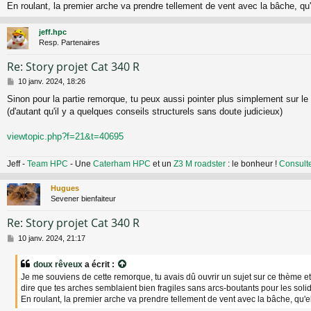
a
En roulant, la premier arche va prendre tellement de vent avec la bâche, qu'e
g
e
jeff.hpc
Resp. Partenaires
Re: Story projet Cat 340 R
M
10 janv. 2024, 18:26
e
Sinon pour la partie remorque, tu peux aussi pointer plus simplement sur le
s
(d'autant qu'il y a quelques conseils structurels sans doute judicieux)
s
a
g
viewtopic.php?f=21&t=40695
e
Jeff -
Team HPC
- Une
Caterham HPC
et un
Z3 M roadster
: le bonheur !
Consult
Hugues
Sevener bienfaiteur
Re: Story projet Cat 340 R
M
10 janv. 2024, 21:17
e
s
doux rêveux
a écrit :
s
Je me souviens de cette remorque, tu avais dû ouvrir un sujet sur ce thème et 
a
dire que tes arches semblaient bien fragiles sans arcs-boutants pour les solid
g
En roulant, la premier arche va prendre tellement de vent avec la bâche, qu'el
e