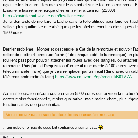
rigidifier la structure. J'en mets sur le devant et sur le toit de la remorque.
Ensuite je laisse la remorque chez un sellier à Lannion (22300)
https://xavierlemat.wixsite.com/lasellerielemat
Je lui demande de me faire la bâche dans la toile utilisée pour faire les taud
solide, plus qualitative et esthétique que les bâches enduites classiques 
1500 euros
Dernier problème : Monter et descendre la Cat de la remorque et pouvoir l'a
sellier de mettre 4 fermeture éclair (2 de chaque coté de la remorque) en pla
rouillent pas) pour pouvoir attacher les roues avec des sangles, ou attacher
remorque. Puis j'ai fait l'acquisition d'un treuil (une merde à 100 euros avec
télécommande filaire) que je vais remplacer par un treuil Rhino avec un câb
télécommande radio (à faire)
https://www.amazon.fr/gp/product/B01MZA ..
Au final l'opération m'aura couté environ 5500 euros soit environ la moitié 
certes moins fonctionnelle, moins qualitative, mais moins chère, plus légèr
fonctionnalités que je souhaitais...
Vous ne pouvez pas consulter les pièces jointes insérées à ce message.
…qui gobe une noix de coco fait confiance à son anus…