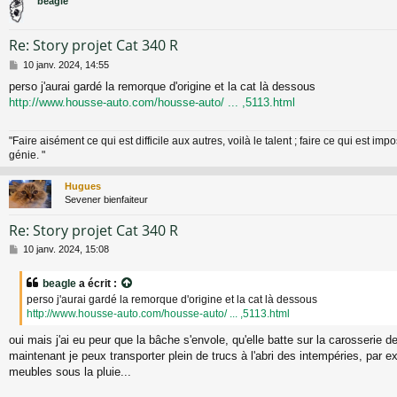
beagle
Re: Story projet Cat 340 R
M
10 janv. 2024, 14:55
e
perso j'aurai gardé la remorque d'origine et la cat là dessous
s
http://www.housse-auto.com/housse-auto/ ... ,5113.html
s
a
g
"Faire aisément ce qui est difficile aux autres, voilà le talent ; faire ce qui est impo
e
génie. "
Hugues
Sevener bienfaiteur
Re: Story projet Cat 340 R
M
10 janv. 2024, 15:08
e
s
beagle
a écrit :
s
perso j'aurai gardé la remorque d'origine et la cat là dessous
a
http://www.housse-auto.com/housse-auto/ ... ,5113.html
g
e
oui mais j'ai eu peur que la bâche s'envole, qu'elle batte sur la carosserie de
maintenant je peux transporter plein de trucs à l'abri des intempéries, pa
meubles sous la pluie...