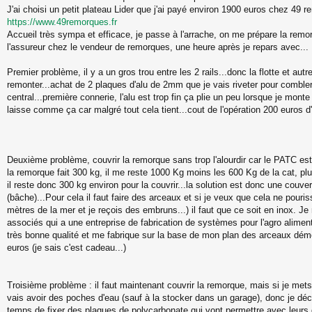
J'ai choisi un petit plateau Lider que j'ai payé environ 1900 euros chez 49 
https://www.49remorques.fr
Accueil très sympa et efficace, je passe à l'arrache, on me prépare la remo
l'assureur chez le vendeur de remorques, une heure après je repars avec...
Premier problème, il y a un gros trou entre les 2 rails...donc la flotte et aut
remonter...achat de 2 plaques d'alu de 2mm que je vais riveter pour combler
central...première connerie, l'alu est trop fin ça plie un peu lorsque je monte
laisse comme ça car malgré tout cela tient...cout de l'opération 200 euros d
Deuxième problème, couvrir la remorque sans trop l'alourdir car le PATC est 
la remorque fait 300 kg, il me reste 1000 Kg moins les 600 Kg de la cat, p
il reste donc 300 kg environ pour la couvrir...la solution est donc une couve
(bâche)...Pour cela il faut faire des arceaux et si je veux que cela ne pouris
mètres de la mer et je reçois des embruns...) il faut que ce soit en inox. 
associés qui a une entreprise de fabrication de systèmes pour l'agro alimentai
très bonne qualité et me fabrique sur la base de mon plan des arceaux dém
euros (je sais c'est cadeau...)
Troisième problème : il faut maintenant couvrir la remorque, mais si je mets 
vais avoir des poches d'eau (sauf à la stocker dans un garage), donc je dé
temps de fixer des plaques de polycarbonate qui vont permettre avec leurs 