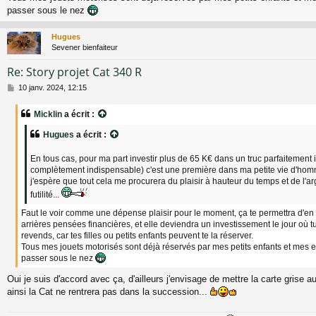
passer sous le nez
Hugues
Sevener bienfaiteur
Re: Story projet Cat 340 R
M
10 janv. 2024, 12:15
e
s
Micklin
a écrit :
s
a
Hugues
a écrit :
g
e
En tous cas, pour ma part investir plus de 65 K€ dans un truc parfaitement 
complètement indispensable) c'est une première dans ma petite vie d'ho
j'espère que tout cela me procurera du plaisir à hauteur du temps et de l'a
futilité...
Faut le voir comme une dépense plaisir pour le moment, ça te permettra d'en 
arrières pensées financières, et elle deviendra un investissement le jour où tu 
revends, car tes filles ou petits enfants peuvent te la réserver.
Tous mes jouets motorisés sont déjà réservés par mes petits enfants et mes e
passer sous le nez
Oui je suis d'accord avec ça, d'ailleurs j'envisage de mettre la carte grise 
ainsi la Cat ne rentrera pas dans la succession...