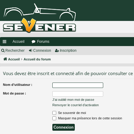
Accueil
Forums
ac
Rechercher
Connexion
Inscription
co
Accueil
Accueil du forum
ur
Vous devez être inscrit et connecté afin de pouvoir consulter ce
ci
Nom d’utilisateur :
s
Mot de passe :
J’ai oublié mon mot de passe
Renvoyer le courriel d’activation
Se souvenir de moi
Masquer ma présence lors de cette session