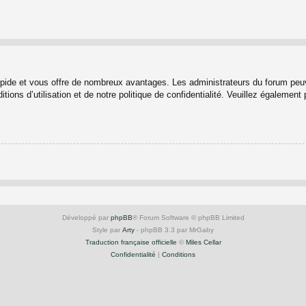
rapide et vous offre de nombreux avantages. Les administrateurs du forum peuv
ions d’utilisation et de notre politique de confidentialité. Veuillez également
Développé par
phpBB
® Forum Software © phpBB Limited
Style par
Arty
- phpBB 3.3 par MrGaby
Traduction française officielle
©
Miles Cellar
Confidentialité
|
Conditions