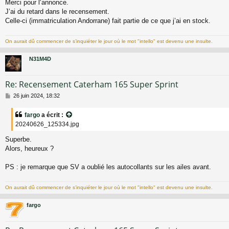
Merci pour l‘annonce.
J’ai du retard dans le recensement.
Celle-ci (immatriculation Andorrane) fait partie de ce que j’ai en stock.
On aurait dû commencer de s’inquiéter le jour où le mot "intello" est devenu une insulte.
N31M4D
Re: Recensement Caterham 165 Super Sprint
M
26 juin 2024, 18:32
e
s
fargo
a écrit :
s
20240626_125334.jpg
a
g
Superbe.
e
Alors, heureux ?
PS : je remarque que SV a oublié les autocollants sur les ailes avant.
On aurait dû commencer de s’inquiéter le jour où le mot "intello" est devenu une insulte.
fargo