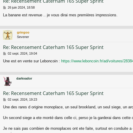
Re: Recensement Caterham 165 Super Sprint
M
26 juin 2024, 18:58
e
La banane est revenue .. je vous dirai mes premières impressions.
s
s
a
g
gringoo
e
Sevener
Re: Recensement Caterham 165 Super Sprint
M
02 sept. 2024, 19:04
e
Une est en vente sur Leboncoin :
https://www.leboncoin.fr/ad/voitures/283
s
s
a
g
darkvador
e
Re: Recensement Caterham 165 Super Sprint
M
02 sept. 2024, 19:23
e
Une des rares d origine monoplace, un seul brookland, un seul siege, un arcea
s
s
a
Un second siege a ete monté dans celle ci, perso je la garderai dans cette 
g
e
Je ne sais pas combien de monoplaces ont ete faite, surtout en conduite a