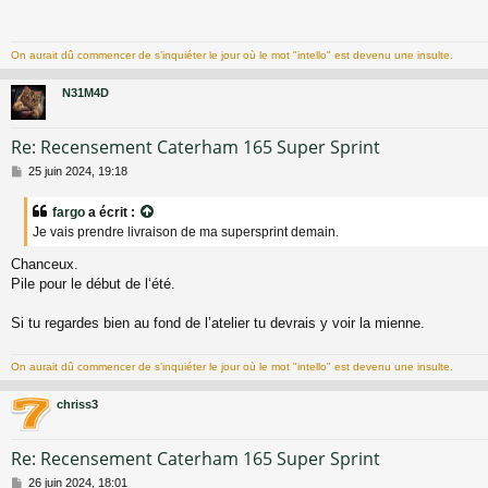
s
a
g
On aurait dû commencer de s’inquiéter le jour où le mot "intello" est devenu une insulte.
e
N31M4D
Re: Recensement Caterham 165 Super Sprint
M
25 juin 2024, 19:18
e
s
fargo
a écrit :
s
Je vais prendre livraison de ma supersprint demain.
a
g
Chanceux.
e
Pile pour le début de l‘été.
Si tu regardes bien au fond de l’atelier tu devrais y voir la mienne.
On aurait dû commencer de s’inquiéter le jour où le mot "intello" est devenu une insulte.
chriss3
Re: Recensement Caterham 165 Super Sprint
M
26 juin 2024, 18:01