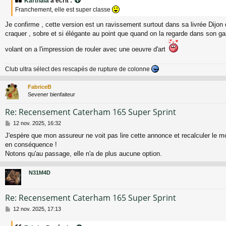
Karthala
a écrit :
s
Franchement, elle est super classe
a
g
Je confirme , cette version est un ravissement surtout dans sa livrée Dijon 
e
craquer , sobre et si élégante au point que quand on la regarde dans son g
volant on a l'impression de rouler avec une oeuvre d'art
Club ultra sélect des rescapés de rupture de colonne
FabriceB
Sevener bienfaiteur
Re: Recensement Caterham 165 Super Sprint
M
12 nov. 2025, 16:32
e
J'espère que mon assureur ne voit pas lire cette annonce et recalculer le m
s
en conséquence !
s
a
Notons qu'au passage, elle n'a de plus aucune option.
g
e
N31M4D
Re: Recensement Caterham 165 Super Sprint
M
12 nov. 2025, 17:13
e
s