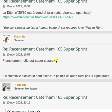
Re: Recensement Caterham 165 Super Sprint
M
10 nov. 2025, 10:39
e
La Dijon n°30/60 est à vendre! (à un prix, disons... optimiste)
s
https://www.leboncoin.fr/ad/voitures/3086762560
s
a
g
"You can't treat a car like a human being. A car requires love."
Walter Röhrl
e
Karthala
Sevener
Re: Recensement Caterham 165 Super Sprint
M
10 nov. 2025, 10:57
e
Franchement, elle est super classe
s
s
a
g
"Le chemin le plus court pour aller d'un point à un autre n'est pas la ligne droite,...
e
7 oui oui
Sevener bienfaiteur
Re: Recensement Caterham 165 Super Sprint
M
10 nov. 2025, 23:12
e
s