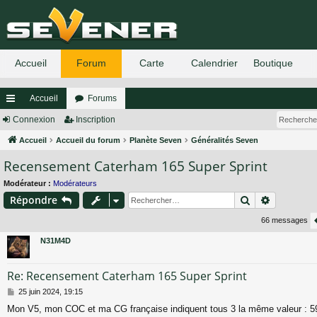
Accueil
Forums
ac
Connexion
Inscription
co
Accueil
Accueil du forum
Planète Seven
Généralités Seven
Recensement Caterham 165 Super Sprint
ur
ci
Modérateur :
Modérateurs
Rechercher
Recherch
Répondre
s
66 messages
N31M4D
Re: Recensement Caterham 165 Super Sprint
M
25 juin 2024, 19:15
e
Mon V5, mon COC et ma CG française indiquent tous 3 la même valeur : 5
s