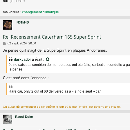
rare je pense
ma voiture :
changement climatique
N31M4D
Re: Recensement Caterham 165 Super Sprint
M
02 sept. 2024, 20:34
e
Je pense qu’il s’agit de la SuperSprint en plaques Andorranes.
s
s
darkvador
a écrit :
a
Je ne sais pas combien de monoplaces ont ete faite, surtout en conduite a ga
g
e
je pense
C’est noté dans l’annonce :
Rare car, only 2 out of 60 delivered as a « single seat » car.
On aurait dû commencer de s’inquiéter le jour où le mot "intello" est devenu une insulte.
Raoul Duke