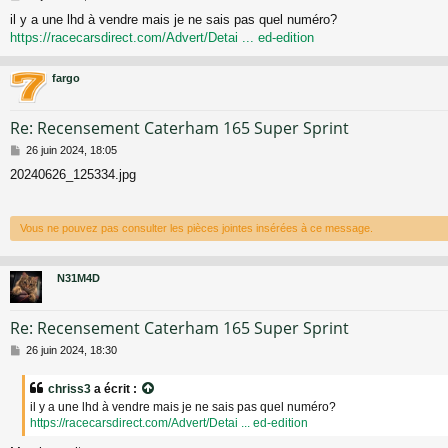
e
il y a une lhd à vendre mais je ne sais pas quel numéro?
s
https://racecarsdirect.com/Advert/Detai ... ed-edition
s
a
g
fargo
e
Re: Recensement Caterham 165 Super Sprint
M
26 juin 2024, 18:05
e
20240626_125334.jpg
s
s
a
g
Vous ne pouvez pas consulter les pièces jointes insérées à ce message.
e
N31M4D
Re: Recensement Caterham 165 Super Sprint
M
26 juin 2024, 18:30
e
s
chriss3
a écrit :
s
il y a une lhd à vendre mais je ne sais pas quel numéro?
a
https://racecarsdirect.com/Advert/Detai ... ed-edition
g
e