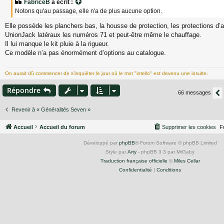
FabriceB
a écrit :
s
Notons qu'au passage, elle n'a de plus aucune option.
a
g
Elle possède les planchers bas, la housse de protection, les protections d’a
e
UnionJack latéraux les numéros 71 et peut-être même le chauffage.
Il lui manque le kit pluie à la rigueur.
Ce modèle n’a pas énormément d’options au catalogue.
On aurait dû commencer de s’inquiéter le jour où le mot "intello" est devenu une insulte.
Répondre
66 messages
Revenir à « Généralités Seven »
Accueil
Accueil du forum
Supprimer les cookies
F
Développé par
phpBB
® Forum Software © phpBB Limited
Style par
Arty
- phpBB 3.3 par MrGaby
Traduction française officielle
©
Miles Cellar
Confidentialité
|
Conditions