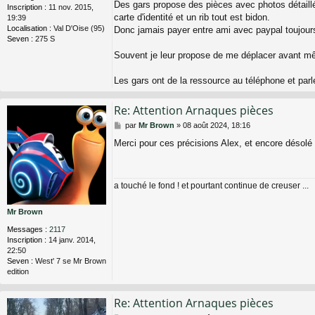
Des gars propose des pièces avec photos détaillé
Inscription :
11 nov. 2015,
carte d'identité et un rib tout est bidon.
19:39
Localisation :
Val D'Oise (95)
Donc jamais payer entre ami avec paypal toujours
Seven :
275 S
Souvent je leur propose de me déplacer avant mê
Les gars ont de la ressource au téléphone et parl
Re: Attention Arnaques pièces
M
par
Mr Brown
»
08 août 2024, 18:16
e
Merci pour ces précisions Alex, et encore désolé p
s
s
a
g
a touché le fond ! et pourtant continue de creuser ...
e
Mr Brown
Messages :
2117
Inscription :
14 janv. 2014,
22:50
Seven :
West' 7 se Mr Brown
edition
Re: Attention Arnaques pièces