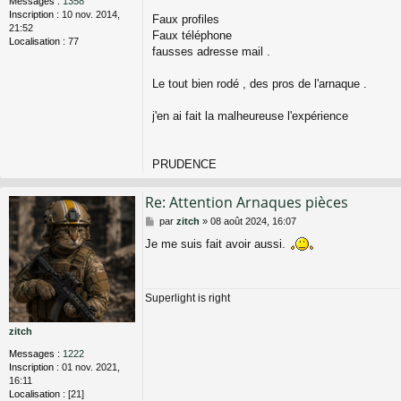
Messages :
1358
Inscription :
10 nov. 2014,
Faux profiles
21:52
Faux téléphone
Localisation :
77
fausses adresse mail .
Le tout bien rodé , des pros de l'arnaque .
j'en ai fait la malheureuse l'expérience
PRUDENCE
Re: Attention Arnaques pièces
M
par
zitch
»
08 août 2024, 16:07
e
Je me suis fait avoir aussi.
s
s
a
g
Superlight is right
e
zitch
Messages :
1222
Inscription :
01 nov. 2021,
16:11
Localisation :
[21]