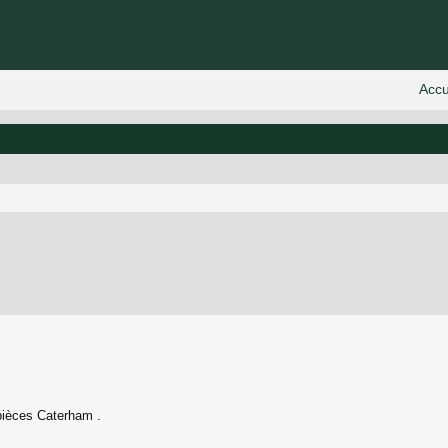
 avancée
pièces Caterham .