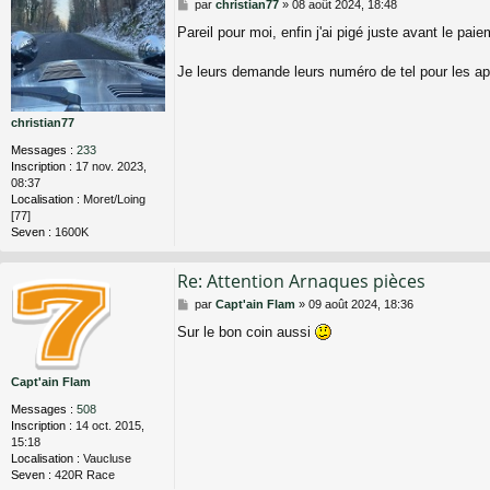
M
par
christian77
»
08 août 2024, 18:48
e
Pareil pour moi, enfin j'ai pigé juste avant le paie
s
s
a
Je leurs demande leurs numéro de tel pour les app
g
e
christian77
Messages :
233
Inscription :
17 nov. 2023,
08:37
Localisation :
Moret/Loing
[77]
Seven :
1600K
Re: Attention Arnaques pièces
M
par
Capt'ain Flam
»
09 août 2024, 18:36
e
Sur le bon coin aussi
s
s
a
Capt'ain Flam
g
e
Messages :
508
Inscription :
14 oct. 2015,
15:18
Localisation :
Vaucluse
Seven :
420R Race