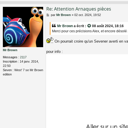
Re: Attention Arnaques pièces
M
par
Mr Brown
»
02 oct. 2024, 19:52
e
s
Mr Brown
a écrit :
08 août 2024, 18:16
s
Merci pour ces précisions Alex, et encore désolé p
a
g
e
On pourrait croire qu'un Sevener averti en va
Mr Brown
pour info :
Messages :
2117
Inscription :
14 janv. 2014,
22:50
Seven :
West' 7 se Mr Brown
edition