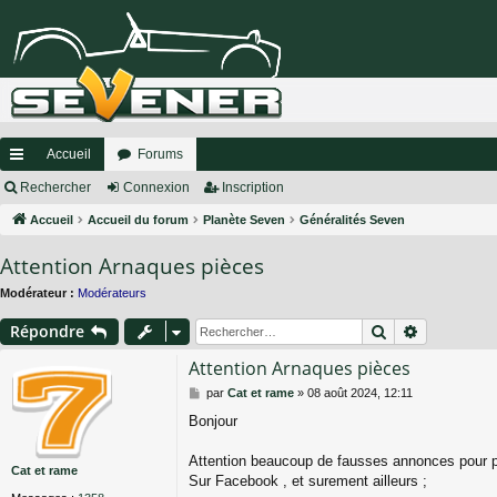
Accueil
Forums
ac
Rechercher
Connexion
Inscription
co
Accueil
Accueil du forum
Planète Seven
Généralités Seven
ur
Attention Arnaques pièces
ci
Modérateur :
Modérateurs
s
Rechercher
Recherche
Répondre
Attention Arnaques pièces
M
par
Cat et rame
»
08 août 2024, 12:11
e
Bonjour
s
s
a
Attention beaucoup de fausses annonces pour 
Cat et rame
g
Sur Facebook , et surement ailleurs ;
e