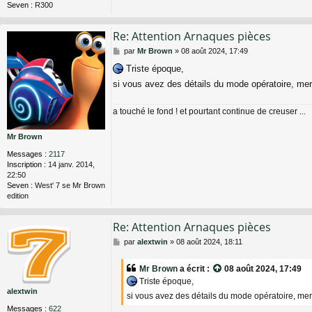
Seven :
R300
Re: Attention Arnaques pièces
M
par
Mr Brown
»
08 août 2024, 17:49
e
Triste époque,
s
s
si vous avez des détails du mode opératoire, mer
a
g
a touché le fond ! et pourtant continue de creuser ...
e
Mr Brown
Messages :
2117
Inscription :
14 janv. 2014,
22:50
Seven :
West' 7 se Mr Brown
edition
Re: Attention Arnaques pièces
M
par
alextwin
»
08 août 2024, 18:11
e
s
Mr Brown
a écrit :
08 août 2024, 17:49
s
Triste époque,
a
alextwin
g
si vous avez des détails du mode opératoire, merc
e
Messages :
622