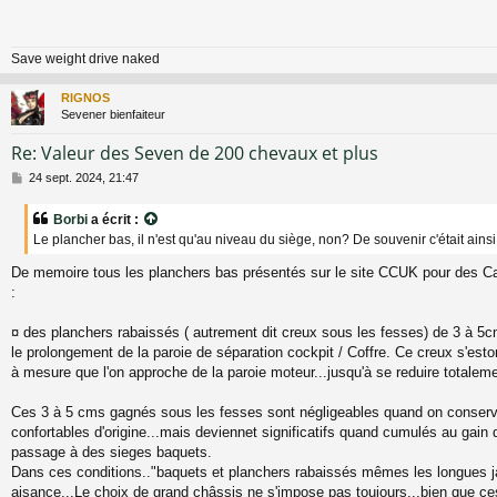
s
a
g
Save weight drive naked
e
RIGNOS
Sevener bienfaiteur
Re: Valeur des Seven de 200 chevaux et plus
M
24 sept. 2024, 21:47
e
s
Borbi
a écrit :
s
Le plancher bas, il n'est qu'au niveau du siège, non? De souvenir c'était ainsi
a
g
De memoire tous les planchers bas présentés sur le site CCUK pour des C
e
:
¤ des planchers rabaissés ( autrement dit creux sous les fesses) de 3 à 5c
le prolongement de la paroie de séparation cockpit / Coffre. Ce creux s'est
à mesure que l'on approche de la paroie moteur...jusqu'à se reduire totaleme
Ces 3 à 5 cms gagnés sous les fesses sont négligeables quand on conserv
confortables d'origine...mais deviennet significatifs quand cumulés au gain 
passage à des sieges baquets.
Dans ces conditions.."baquets et planchers rabaissés mêmes les longues 
aisance...Le choix de grand châssis ne s'impose pas toujours...bien que ce