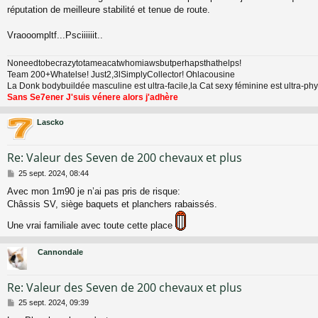
réputation de meilleure stabilité et tenue de route.
Vraooompltf...Psciiiiiit..
Noneedtobecrazytotameacatwhomiawsbutperhapsthathelps!
Team 200+Whatelse! Just2,3lSimplyCollector! Ohlacousine
La Donk bodybuildée masculine est ultra-facile,la Cat sexy féminine est ultra-p
Sans Se7ener J'suis vénere alors j'adhère
Lascko
Re: Valeur des Seven de 200 chevaux et plus
M
25 sept. 2024, 08:44
e
Avec mon 1m90 je n’ai pas pris de risque:
s
Châssis SV, siège baquets et planchers rabaissés.
s
a
Une vrai familiale avec toute cette place
g
e
Cannondale
Re: Valeur des Seven de 200 chevaux et plus
M
25 sept. 2024, 09:39
e