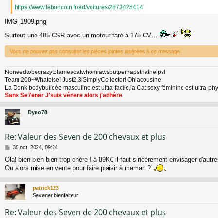
https://www.leboncoin.fr/ad/voitures/2873425414
IMG_1909.png
Surtout une 485 CSR avec un moteur taré à 175 CV…
Vous ne pouvez pas consulter les pièces jointes insérées à ce message.
Noneedtobecrazytotameacatwhomiawsbutperhapsthathelps!
Team 200+Whatelse! Just2,3lSimplyCollector! Ohlacousine
La Donk bodybuildée masculine est ultra-facile,la Cat sexy féminine est ultra-p
Sans Se7ener J'suis vénere alors j'adhère
Dyno78
Re: Valeur des Seven de 200 chevaux et plus
M
30 oct. 2024, 09:24
e
Ola! bien bien bien trop chère ! à 89K€ il faut sincèrement envisager d'autre
s
Ou alors mise en vente pour faire plaisir à maman ?
s
a
g
patrick123
e
Sevener bienfaiteur
Re: Valeur des Seven de 200 chevaux et plus