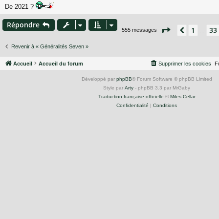
De 2021 ?
e
Répondre
Page
36
sur
37
1
33
Précéden
555 messages
…
Revenir à « Généralités Seven »
Accueil
Accueil du forum
Supprimer les cookies
F
Développé par
phpBB
® Forum Software © phpBB Limited
Style par
Arty
- phpBB 3.3 par MrGaby
Traduction française officielle
©
Miles Cellar
Confidentialité
|
Conditions