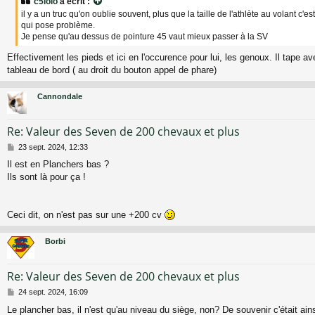
c5lolo
a écrit :
s
il y a un truc qu'on oublie souvent, plus que la taille de l'athlète au volant c'est
a
qui pose problème.
g
Je pense qu'au dessus de pointure 45 vaut mieux passer à la SV
e
Effectivement les pieds et ici en l'occurence pour lui, les genoux. Il tape a
tableau de bord ( au droit du bouton appel de phare)
Cannondale
Re: Valeur des Seven de 200 chevaux et plus
M
23 sept. 2024, 12:33
e
Il est en Planchers bas ?
s
Ils sont là pour ça !
s
a
g
e
Ceci dit, on n'est pas sur une +200 cv
Borbi
Re: Valeur des Seven de 200 chevaux et plus
M
24 sept. 2024, 16:09
e
Le plancher bas, il n'est qu'au niveau du siège, non? De souvenir c'était ain
s