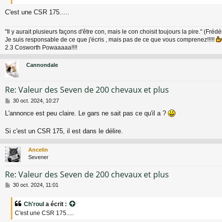
e
C'est une CSR 175.....
"Il y aurait plusieurs façons d'être con, mais le con choisit toujours la pire." (Fréd
Je suis responsable de ce que j'écris , mais pas de ce que vous comprenez!!!!!
2.3 Cosworth Powaaaaa!!!!
Cannondale
Re: Valeur des Seven de 200 chevaux et plus
M
30 oct. 2024, 10:27
e
L'annonce est peu claire. Le gars ne sait pas ce qu'il a ?
s
s
a
Si c'est un CSR 175, il est dans le délire.
g
e
Ancelin
Sevener
Re: Valeur des Seven de 200 chevaux et plus
M
30 oct. 2024, 11:01
e
s
Ch'roul
a écrit :
s
C'est une CSR 175.....
a
g