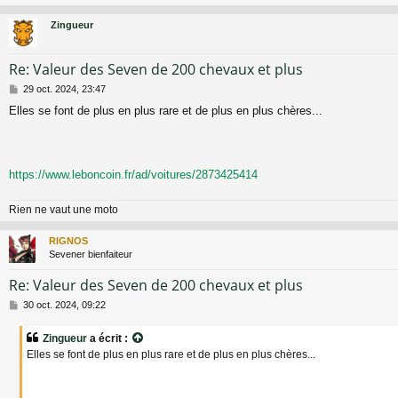
Zingueur
Re: Valeur des Seven de 200 chevaux et plus
M
29 oct. 2024, 23:47
e
Elles se font de plus en plus rare et de plus en plus chères...
s
s
a
g
e
https://www.leboncoin.fr/ad/voitures/2873425414
Rien ne vaut une moto
RIGNOS
Sevener bienfaiteur
Re: Valeur des Seven de 200 chevaux et plus
M
30 oct. 2024, 09:22
e
s
Zingueur
a écrit :
s
Elles se font de plus en plus rare et de plus en plus chères...
a
g
e