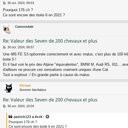
M
30 oct. 2024, 09:53
e
Pourquoi 176 ch ?
s
Ce sont encore des boite 6 en 2021 ?
s
a
g
Cannondale
e
Re: Valeur des Seven de 200 chevaux et plus
M
30 oct. 2024, 09:57
e
Une 485 FE S3 optionnée correctement et avec malus, c'est plus de 100 k€
s
boite 5 !
s
a
Et il faut voir le prix des Alpine "équivalentes", BMW M, Audi RS, 911... a
g
d'ailleurs ne procure ces sensations vraiment uniques d'une Cat.
e
Tout a explosé :/ En grande partie à cause du malus.
Ch'roul
Sevener bienfaiteur
Re: Valeur des Seven de 200 chevaux et plus
M
30 oct. 2024, 10:04
e
s
patrick123
a écrit :
s
Pourquoi 176 ch ?
a
Ce sont encore des boite 6 en 2021 ?
g