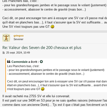
Les Planchers bas, c'est :
s
- pour les grandes/longues jambes et le passage sous le volant (justement)
s
a
- accessoirement, abaisser le centre de gravité (mais bon...)
g
e
Ceci dit, on peut encourager ton ami à essayer une SV car s'il passe mal da
qu'il était en planchers bas...), il faut s'assurer que la SV est suffisante... 
Une SV n'est toujours pas une GT
gringoo
Sevener
Re: Valeur des Seven de 200 chevaux et plus
M
25 sept. 2024, 10:49
e
s
Cannondale
a écrit :
s
Les Planchers bas, c'est :
a
- pour les grandes/longues jambes et le passage sous le volant (justement)
g
- accessoirement, abaisser le centre de gravité (mais bon...)
e
Ceci dit, on peut encourager ton ami à essayer une SV car s'il passe mal dans 
était en planchers bas...), il faut s'assurer que la SV est suffisante... avant d
n'est toujours pas une GT
Il avait racheté ma 275S SV et elle lui convenait.
Il est parti sur une 340R en S3 pour je ne sais quelles raisons (retrouver l'
comme dans son ancienne Donk)... Tjs est il que c'était pas forcément un 