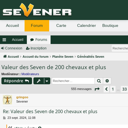
Accueil
Forums
ac
Connexion
Inscription
co
Accueil
Accueil du forum
Planète Seven
Généralités Seven
Valeur des Seven de 200 chevaux et plus
ur
ci
Modérateur :
Modérateurs
Rechercher
Recherch
Répondre
s
Page
36
sur
37
1
33
Précéden
555 messages
…
gringoo
Sevener
Re: Valeur des Seven de 200 chevaux et plus
M
23 sept. 2024, 11:08
e
s