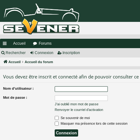
Accueil
Forums
ac
Rechercher
Connexion
Inscription
co
Accueil
Accueil du forum
ur
Vous devez être inscrit et connecté afin de pouvoir consulter ce
ci
Nom d’utilisateur :
s
Mot de passe :
J’ai oublié mon mot de passe
Renvoyer le courriel d’activation
Se souvenir de moi
Masquer ma présence lors de cette session