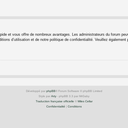
rapide et vous offre de nombreux avantages. Les administrateurs du forum peuv
ions d’utilisation et de notre politique de confidentialité. Veuillez également
Développé par
phpBB
® Forum Software © phpBB Limited
Style par
Arty
- phpBB 3.3 par MrGaby
Traduction française officielle
©
Miles Cellar
Confidentialité
|
Conditions