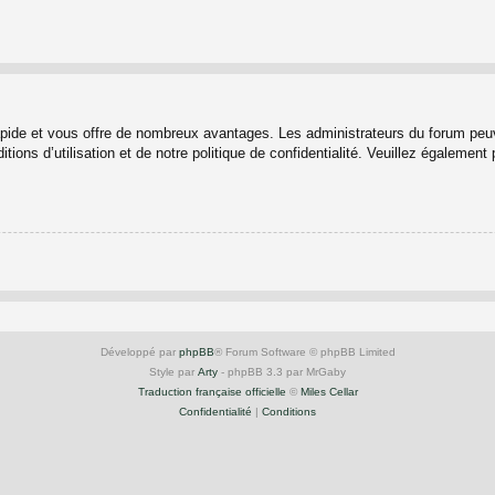
rapide et vous offre de nombreux avantages. Les administrateurs du forum peuv
ions d’utilisation et de notre politique de confidentialité. Veuillez également
Développé par
phpBB
® Forum Software © phpBB Limited
Style par
Arty
- phpBB 3.3 par MrGaby
Traduction française officielle
©
Miles Cellar
Confidentialité
|
Conditions