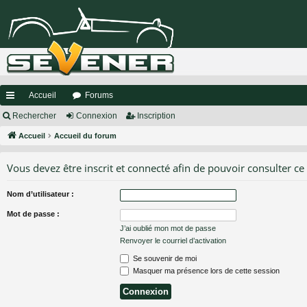
Accueil
Forums
ac
Rechercher
Connexion
Inscription
co
Accueil
Accueil du forum
ur
Vous devez être inscrit et connecté afin de pouvoir consulter ce
ci
Nom d’utilisateur :
s
Mot de passe :
J’ai oublié mon mot de passe
Renvoyer le courriel d’activation
Se souvenir de moi
Masquer ma présence lors de cette session