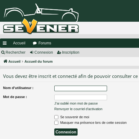
Accueil
Forums
ac
Rechercher
Connexion
Inscription
co
Accueil
Accueil du forum
ur
Vous devez être inscrit et connecté afin de pouvoir consulter ce
ci
Nom d’utilisateur :
s
Mot de passe :
J’ai oublié mon mot de passe
Renvoyer le courriel d’activation
Se souvenir de moi
Masquer ma présence lors de cette session