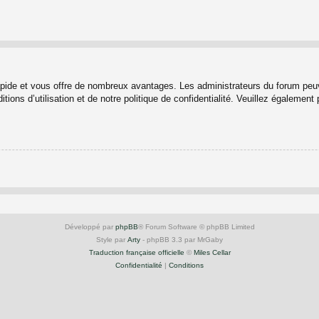
rapide et vous offre de nombreux avantages. Les administrateurs du forum peuv
ions d’utilisation et de notre politique de confidentialité. Veuillez également
Développé par
phpBB
® Forum Software © phpBB Limited
Style par
Arty
- phpBB 3.3 par MrGaby
Traduction française officielle
©
Miles Cellar
Confidentialité
|
Conditions