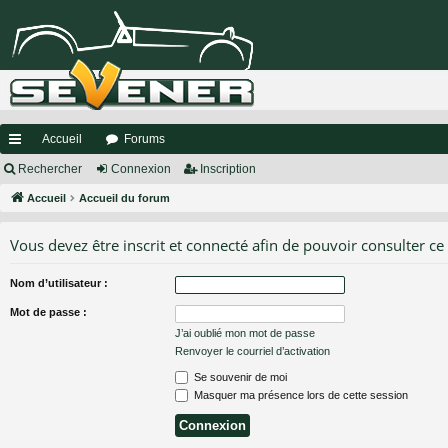
Accueil
Forums
ac
Rechercher
Connexion
Inscription
co
Accueil
Accueil du forum
ur
Vous devez être inscrit et connecté afin de pouvoir consulter ce
ci
Nom d’utilisateur :
s
Mot de passe :
J’ai oublié mon mot de passe
Renvoyer le courriel d’activation
Se souvenir de moi
Masquer ma présence lors de cette session