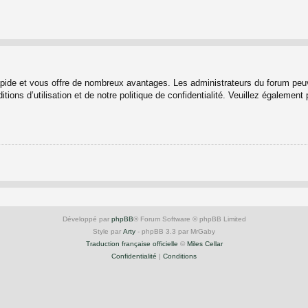
rapide et vous offre de nombreux avantages. Les administrateurs du forum peuv
ions d’utilisation et de notre politique de confidentialité. Veuillez également
Développé par
phpBB
® Forum Software © phpBB Limited
Style par
Arty
- phpBB 3.3 par MrGaby
Traduction française officielle
©
Miles Cellar
Confidentialité
|
Conditions