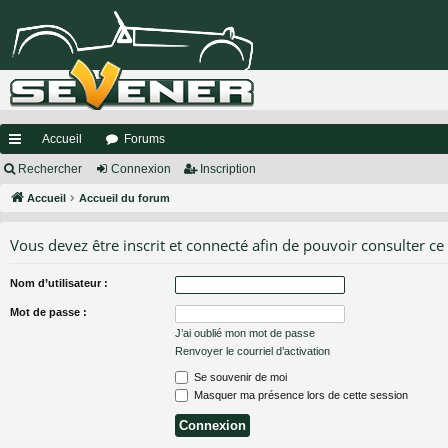
Accueil
Forums
ac
Rechercher
Connexion
Inscription
co
Accueil
Accueil du forum
ur
Vous devez être inscrit et connecté afin de pouvoir consulter ce
ci
Nom d’utilisateur :
s
Mot de passe :
J’ai oublié mon mot de passe
Renvoyer le courriel d’activation
Se souvenir de moi
Masquer ma présence lors de cette session