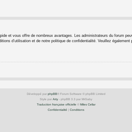
rapide et vous offre de nombreux avantages. Les administrateurs du forum peuv
ions d’utilisation et de notre politique de confidentialité. Veuillez également
Développé par
phpBB
® Forum Software © phpBB Limited
Style par
Arty
- phpBB 3.3 par MrGaby
Traduction française officielle
©
Miles Cellar
Confidentialité
|
Conditions