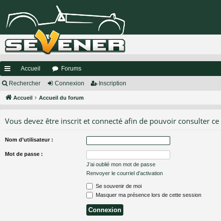
Accueil
Forums
ac
Rechercher
Connexion
Inscription
co
Accueil
Accueil du forum
ur
Vous devez être inscrit et connecté afin de pouvoir consulter ce
ci
Nom d’utilisateur :
s
Mot de passe :
J’ai oublié mon mot de passe
Renvoyer le courriel d’activation
Se souvenir de moi
Masquer ma présence lors de cette session