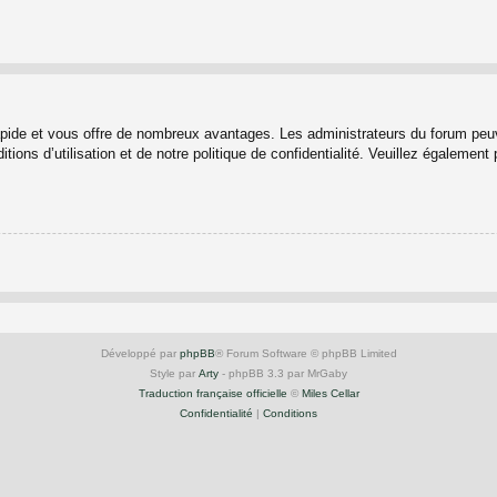
rapide et vous offre de nombreux avantages. Les administrateurs du forum peuv
ions d’utilisation et de notre politique de confidentialité. Veuillez également
Développé par
phpBB
® Forum Software © phpBB Limited
Style par
Arty
- phpBB 3.3 par MrGaby
Traduction française officielle
©
Miles Cellar
Confidentialité
|
Conditions