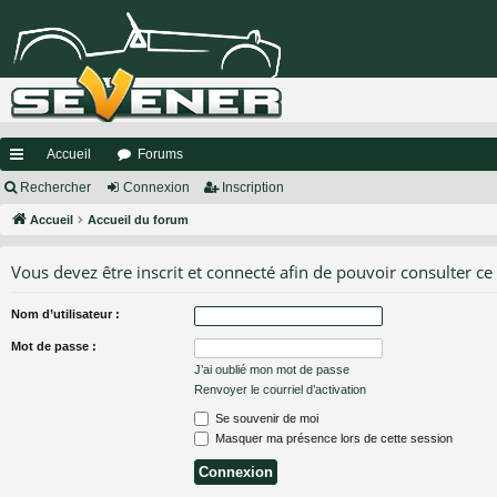
Accueil
Forums
ac
Rechercher
Connexion
Inscription
co
Accueil
Accueil du forum
ur
Vous devez être inscrit et connecté afin de pouvoir consulter ce
ci
Nom d’utilisateur :
s
Mot de passe :
J’ai oublié mon mot de passe
Renvoyer le courriel d’activation
Se souvenir de moi
Masquer ma présence lors de cette session