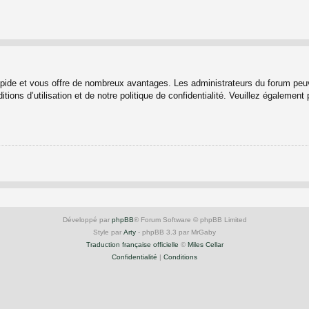
rapide et vous offre de nombreux avantages. Les administrateurs du forum peuv
ions d’utilisation et de notre politique de confidentialité. Veuillez également
Développé par
phpBB
® Forum Software © phpBB Limited
Style par
Arty
- phpBB 3.3 par MrGaby
Traduction française officielle
©
Miles Cellar
Confidentialité
|
Conditions