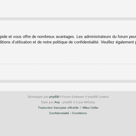
rapide et vous offre de nombreux avantages. Les administrateurs du forum peuv
ions d’utilisation et de notre politique de confidentialité. Veuillez également
Développé par
phpBB
® Forum Software © phpBB Limited
Style par
Arty
- phpBB 3.3 par MrGaby
Traduction française officielle
©
Miles Cellar
Confidentialité
|
Conditions