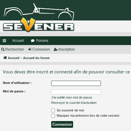
Accueil
Forums
ac
Rechercher
Connexion
Inscription
co
Accueil
Accueil du forum
ur
Vous devez être inscrit et connecté afin de pouvoir consulter ce
ci
Nom d’utilisateur :
s
Mot de passe :
J’ai oublié mon mot de passe
Renvoyer le courriel d’activation
Se souvenir de moi
Masquer ma présence lors de cette session