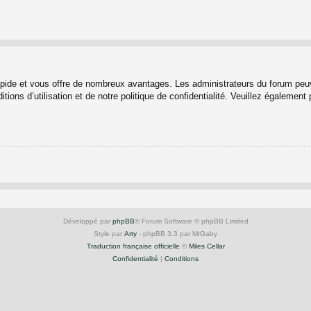
rapide et vous offre de nombreux avantages. Les administrateurs du forum peuv
ions d’utilisation et de notre politique de confidentialité. Veuillez également
Développé par
phpBB
® Forum Software © phpBB Limited
Style par
Arty
- phpBB 3.3 par MrGaby
Traduction française officielle
©
Miles Cellar
Confidentialité
|
Conditions