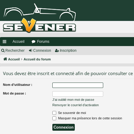
Accueil
Forums
ac
Rechercher
Connexion
Inscription
co
Accueil
Accueil du forum
ur
Vous devez être inscrit et connecté afin de pouvoir consulter ce
ci
Nom d’utilisateur :
s
Mot de passe :
J’ai oublié mon mot de passe
Renvoyer le courriel d’activation
Se souvenir de moi
Masquer ma présence lors de cette session