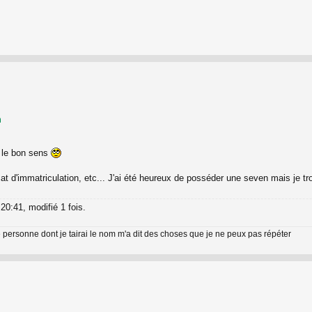
m
 le bon sens
cat d'immatriculation, etc... J'ai été heureux de posséder une seven mais je t
20:41, modifié 1 fois.
 personne dont je tairai le nom m'a dit des choses que je ne peux pas répéter