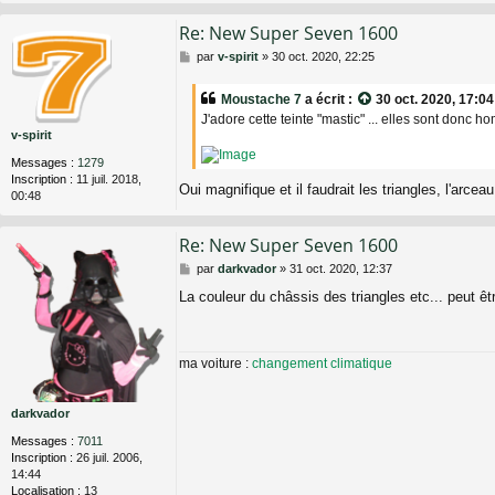
Re: New Super Seven 1600
M
par
v-spirit
»
30 oct. 2020, 22:25
e
s
Moustache 7
a écrit :
30 oct. 2020, 17:04
s
J'adore cette teinte "mastic" ... elles sont donc
a
v-spirit
g
e
Messages :
1279
Inscription :
11 juil. 2018,
Oui magnifique et il faudrait les triangles, l'arc
00:48
Re: New Super Seven 1600
M
par
darkvador
»
31 oct. 2020, 12:37
e
La couleur du châssis des triangles etc... peut ê
s
s
a
g
ma voiture :
changement climatique
e
darkvador
Messages :
7011
Inscription :
26 juil. 2006,
14:44
Localisation :
13