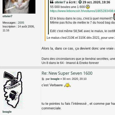
a
olivier7
a écrit :
29 oct. 2020, 19:36
g
55 000 boules une 1 600
e
https://www.leboncoin.fr/voitures/1865283498
olivier7
Et le bisou dans le cou, c'est à quel moment?
Même pas fichu de mettre le 7 du hood bag d
Messages :
2005
Inscription :
14 août 2006,
11:16
Edit: c'est même 58,5k€ avec le malus, le certi
Le malus c'est 210€ et 310€ dès 2021, pour un
Alors la, dans ce cas, ça devient donc une vraie 
Dans des circonstances que je tiendrai secrètes, une
Un 8 dans le 64 - Imanol & Eneko forever
Re: New Super Seven 1600
M
par
beagle
»
30 oct. 2020, 20:10
e
c'est Verbaere
s
s
a
g
e
tu te pointes tu fais l’intéressé , et comme par h
commerciale.
beagle