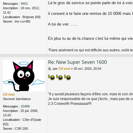
Là le gros de service se pointe parle de toi à voi
Messages :
9551
Inscription :
18 nov. 2012,
11:42
il consent à te faire une remise de 10 000€ mais l
Localisation :
Brignais [69]
Seven :
the csr485
A toi de voir .......
En plus tu as de la chance c'est lui même qui vient
"Faire aisément ce qui est difficile aux autres, voilà le
Re: New Super Seven 1600
M
par
Ch'roul
»
30 oct. 2020, 20:54
e
s
s
a
g
"Il y aurait plusieurs façons d'être con, mais le con ch
Ch'roul
e
Je suis responsable de ce que j'écris , mais pas de 
Sevener bienfaiteur
2.3 Cosworth Powaaaaa!!!!
Messages :
20489
Inscription :
25 juil. 2006,
14:20
Localisation :
Côte d'Opale
[62]
Seven :
CSR 200