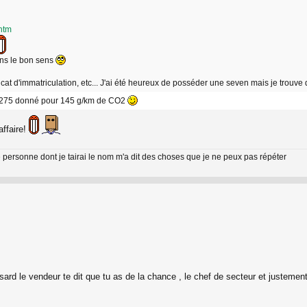
.htm
ans le bon sens
ficat d'immatriculation, etc... J'ai été heureux de posséder une seven mais je trouv
e 275 donné pour 145 g/km de CO2
affaire!
 personne dont je tairai le nom m'a dit des choses que je ne peux pas répéter
asard le vendeur te dit que tu as de la chance , le chef de secteur et justement