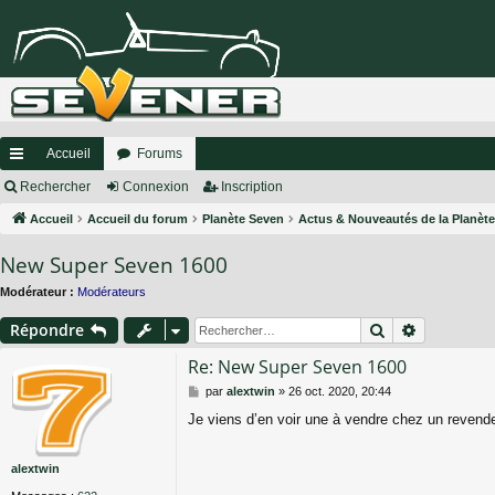
Accueil
Forums
ac
Rechercher
Connexion
Inscription
co
Accueil
Accueil du forum
Planète Seven
Actus & Nouveautés de la Planèt
ur
New Super Seven 1600
ci
Modérateur :
Modérateurs
s
Rechercher
Recherche
Répondre
Re: New Super Seven 1600
M
par
alextwin
»
26 oct. 2020, 20:44
e
Je viens d’en voir une à vendre chez un revende
s
s
a
alextwin
g
e