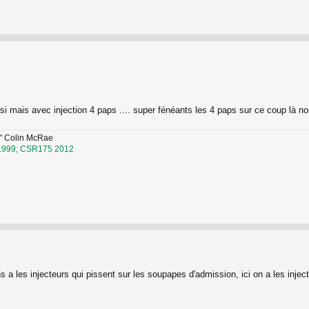
 mais avec injection 4 paps .... super fénéants les 4 paps sur ce coup là no
ers" Colin McRae
1999; CSR175 2012
ons a les injecteurs qui pissent sur les soupapes d'admission, ici on a les inje