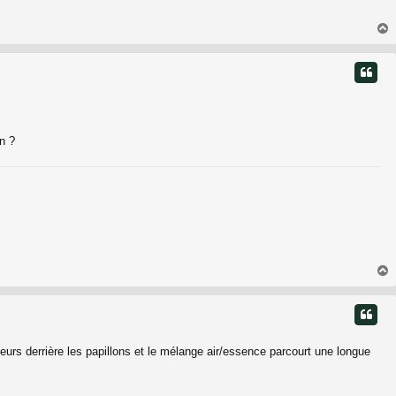
t
n ?
t
cteurs derrière les papillons et le mélange air/essence parcourt une longue