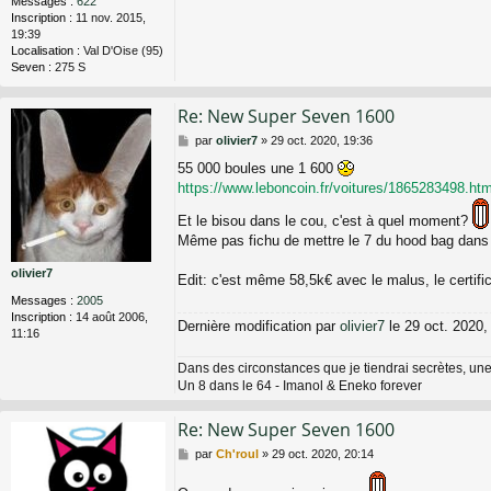
Messages :
622
Inscription :
11 nov. 2015,
19:39
Localisation :
Val D'Oise (95)
Seven :
275 S
Re: New Super Seven 1600
M
par
olivier7
»
29 oct. 2020, 19:36
e
55 000 boules une 1 600
s
https://www.leboncoin.fr/voitures/1865283498.ht
s
a
Et le bisou dans le cou, c'est à quel moment?
g
e
Même pas fichu de mettre le 7 du hood bag dans
olivier7
Edit: c'est même 58,5k€ avec le malus, le certifi
Messages :
2005
Inscription :
14 août 2006,
Dernière modification par
olivier7
le 29 oct. 2020, 
11:16
Dans des circonstances que je tiendrai secrètes, une
Un 8 dans le 64 - Imanol & Eneko forever
Re: New Super Seven 1600
M
par
Ch'roul
»
29 oct. 2020, 20:14
e
s