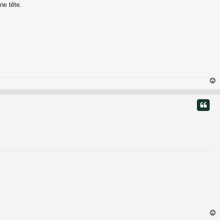
ne tête.
t