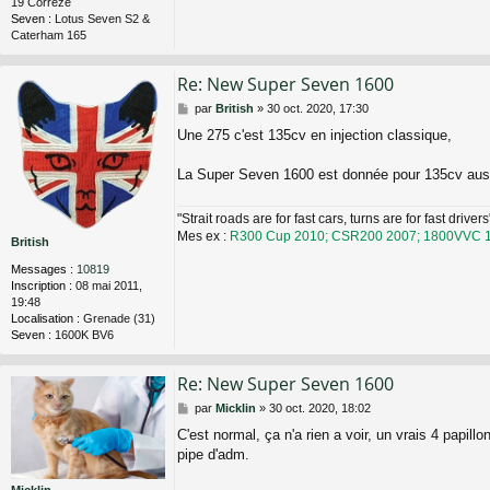
19 Corrèze
Seven :
Lotus Seven S2 &
Caterham 165
Re: New Super Seven 1600
M
par
British
»
30 oct. 2020, 17:30
e
Une 275 c'est 135cv en injection classique,
s
s
a
La Super Seven 1600 est donnée pour 135cv aussi
g
e
"Strait roads are for fast cars, turns are for fast driv
Mes ex :
R300 Cup 2010; CSR200 2007; 1800VVC 
British
Messages :
10819
Inscription :
08 mai 2011,
19:48
Localisation :
Grenade (31)
Seven :
1600K BV6
Re: New Super Seven 1600
M
par
Micklin
»
30 oct. 2020, 18:02
e
C'est normal, ça n'a rien a voir, un vrais 4 papill
s
pipe d'adm.
s
a
g