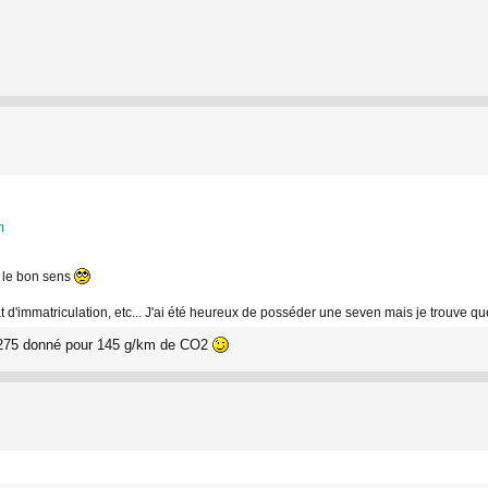
m
 le bon sens
cat d'immatriculation, etc... J'ai été heureux de posséder une seven mais je trouve 
e 275 donné pour 145 g/km de CO2