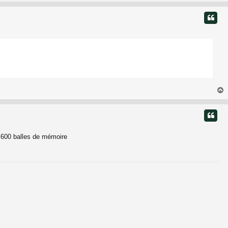
t
t
er 600 balles de mémoire