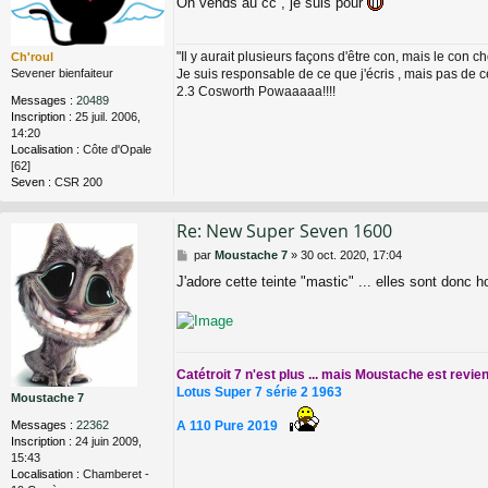
On vends au cc , je suis pour
s
a
g
"Il y aurait plusieurs façons d'être con, mais le con ch
Ch'roul
e
Je suis responsable de ce que j'écris , mais pas de 
Sevener bienfaiteur
2.3 Cosworth Powaaaaa!!!!
Messages :
20489
Inscription :
25 juil. 2006,
14:20
Localisation :
Côte d'Opale
[62]
Seven :
CSR 200
Re: New Super Seven 1600
M
par
Moustache 7
»
30 oct. 2020, 17:04
e
J'adore cette teinte "mastic" ... elles sont don
s
s
a
g
e
Catétroit 7 n'est plus ... mais Moustache est revie
Lotus Super 7 série 2 1963
Moustache 7
A 110 Pure 2019
Messages :
22362
Inscription :
24 juin 2009,
15:43
Localisation :
Chamberet -