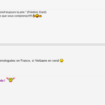
oisit toujours la pire." (Frédéric Dard)
ce que vous comprenez!!!!!
c homologuées en France, si Verbaere en vend
ndu !