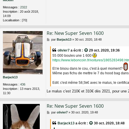
Micklin
e
Messages :
2322
Inscription :
20 août 2018,
14:09
Localisation :
[70]
Re: New Super Seven 1600
M
par
Barjack13
»
30 oct. 2020, 18:48
e
s
olivier7
a écrit :
29 oct. 2020, 19:36
s
55 000 boules une 1 600
a
https://www.leboncoin.fr/voitures/1865283498.ht
g
e
Et le bisou dans le cou, c'est à quel moment?
Même pas fichu de mettre le 7 du hood bag dans
Barjack13
Edit: c'est même 58,5k€ avec le malus, le certifi
Messages :
436
Inscription :
13 mars 2013,
Le malus c'est 210€ et 310€ dès 2021, pour un
11:30
Re: New Super Seven 1600
M
par
olivier7
»
30 oct. 2020, 19:48
e
s
Barjack13
a écrit :
30 oct. 2020, 18:48
s