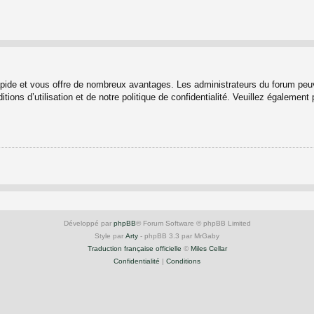
rapide et vous offre de nombreux avantages. Les administrateurs du forum peuv
ions d’utilisation et de notre politique de confidentialité. Veuillez également
Développé par
phpBB
® Forum Software © phpBB Limited
Style par
Arty
- phpBB 3.3 par MrGaby
Traduction française officielle
©
Miles Cellar
Confidentialité
|
Conditions