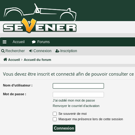
Accueil
Forums
ac
Rechercher
Connexion
Inscription
co
Accueil
Accueil du forum
ur
Vous devez être inscrit et connecté afin de pouvoir consulter ce
ci
Nom d’utilisateur :
s
Mot de passe :
J’ai oublié mon mot de passe
Renvoyer le courriel d’activation
Se souvenir de moi
Masquer ma présence lors de cette session