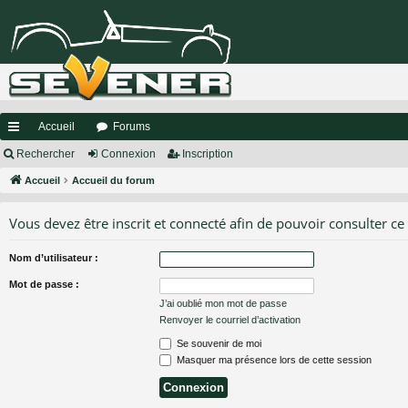
Accueil
Forums
ac
Rechercher
Connexion
Inscription
co
Accueil
Accueil du forum
ur
Vous devez être inscrit et connecté afin de pouvoir consulter ce
ci
Nom d’utilisateur :
s
Mot de passe :
J’ai oublié mon mot de passe
Renvoyer le courriel d’activation
Se souvenir de moi
Masquer ma présence lors de cette session