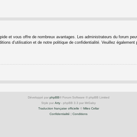
rapide et vous offre de nombreux avantages. Les administrateurs du forum peuv
ions d’utilisation et de notre politique de confidentialité. Veuillez également
Développé par
phpBB
® Forum Software © phpBB Limited
Style par
Arty
- phpBB 3.3 par MrGaby
Traduction française officielle
©
Miles Cellar
Confidentialité
|
Conditions