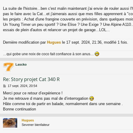
La suite de l'histoire...ben c'est malin maintenant j'ai envie de rouler aussi l
pas le faire avec la Cat...et j'aimerais aussi que mes filles apprennent à "c
les projets : Achat d'une frangine couverte en prévision, dans quelques mois
Un Young Timer un peu sportif ? Une Elise ? Une Exige ? Une Alpine A110...
essais de plein d'autos et relancer un projet de garage...LOL...
Dernière modification par
Hugues
le 17 sept. 2024, 21:36, modifié 1 fois.
…qui gobe une noix de coco fait confiance à son anus…
Lascko
Re: Story projet Cat 340 R
M
17 sept. 2024, 20:54
e
Merci pour ce retour d’expérience !
s
Je me retrouve d mans pas mal de d’interrogation
s
a
Hâte comme toi de partir en balade, normalement dans une semaine .
g
Bonne continuation
e
Hugues
Sevener bienfaiteur