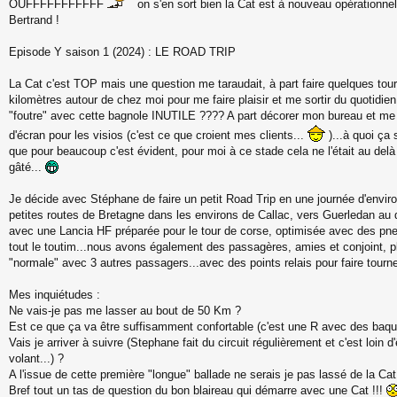
OUFFFFFFFFFFF
on s'en sort bien la Cat est à nouveau opérationnel
Bertrand !
Episode Y saison 1 (2024) : LE ROAD TRIP
La Cat c'est TOP mais une question me taraudait, à part faire quelques tou
kilomètres autour de chez moi pour me faire plaisir et me sortir du quotidien..
"foutre" avec cette bagnole INUTILE ???? A part décorer mon bureau et me 
d'écran pour les visios (c'est ce que croient mes clients...
)...à quoi ça 
que pour beaucoup c'est évident, pour moi à ce stade cela ne l'était au del
gâté...
Je décide avec Stéphane de faire un petit Road Trip en une journée d'enviro
petites routes de Bretagne dans les environs de Callac, vers Guerledan au d
avec une Lancia HF préparée pour le tour de corse, optimisée avec des pne
tout le toutim...nous avons également des passagères, amies et conjoint, p
"normale" avec 3 autres passagers...avec des points relais pour faire tourne
Mes inquiétudes :
Ne vais-je pas me lasser au bout de 50 Km ?
Est ce que ça va être suffisamment confortable (c'est une R avec des baqu
Vais je arriver à suivre (Stephane fait du circuit régulièrement et c'est loin 
volant...) ?
A l'issue de cette première "longue" ballade ne serais je pas lassé de la Cat
Bref tout un tas de question du bon blaireau qui démarre avec une Cat !!!