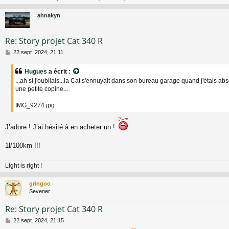
ahnakyn
Re: Story projet Cat 340 R
M
22 sept. 2024, 21:11
e
s
Hugues
a écrit :
s
...ah si j'oubliais...la Cat s'ennuyait dans son bureau garage quand j'étais ab
a
une petite copine...
g
e
IMG_9274.jpg
J’adore ! J’ai hésité à en acheter un !
1l/100km !!!
Light is right !
gringoo
Sevener
Re: Story projet Cat 340 R
M
22 sept. 2024, 21:15
e