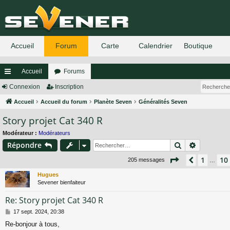
Accueil
Forums
ac
Connexion
Inscription
co
Accueil
Accueil du forum
Planète Seven
Généralités Seven
Story projet Cat 340 R
ur
ci
Modérateur :
Modérateurs
Rechercher
Recherch
Répondre
s
Page
12
sur
14
1
10
Précéden
205 messages
…
Hugues
Sevener bienfaiteur
Re: Story projet Cat 340 R
M
17 sept. 2024, 20:38
e
Re-bonjour à tous,
s