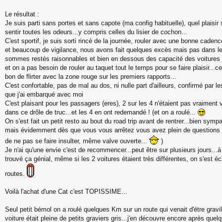
Le résultat :
Je suis parti sans portes et sans capote (ma config habituelle), quel plaisir
sentir toutes les odeurs...y compris celles du lisier de cochon...
C'est sportif, je suis sorti rincé de la journée, rouler avec une bonne caden
et beaucoup de vigilance, nous avons fait quelques excès mais pas dans le
sommes restés raisonnables et bien en dessous des capacité des voitures 
et on a pas besoin de rouler au taquet tout le temps pour se faire plaisir...
bon de flirter avec la zone rouge sur les premiers rapports...
C'est confortable, pas de mal au dos, ni nulle part d'ailleurs, confirmé par l
que j'ai embarqué avec moi
C'est plaisant pour les passagers (eres), 2 sur les 4 n'étaient pas vraiment
dans ce drôle de truc...et les 4 en ont redemandé ! (et on a roulé...
On s'est fait un petit resto au bout du road trip avant de rentrer...bien sympa
mais évidemment dès que vous vous arrêtez vous avez plein de questions 
de ne pas se faire insulter, même valve ouverte...
)
Je n'ai qu'une envie c'est de recommencer...peut être sur plusieurs jours...à vo
trouvé ça génial, même si les 2 voitures étaient très différentes, on s'est éc
routes.
Voilà l'achat d'une Cat c'est TOPISSIME...
Seul petit bémol on a roulé quelques Km sur un route qui venait d'étre gravil
voiture était pleine de petits graviers gris...j'en découvre encore après que