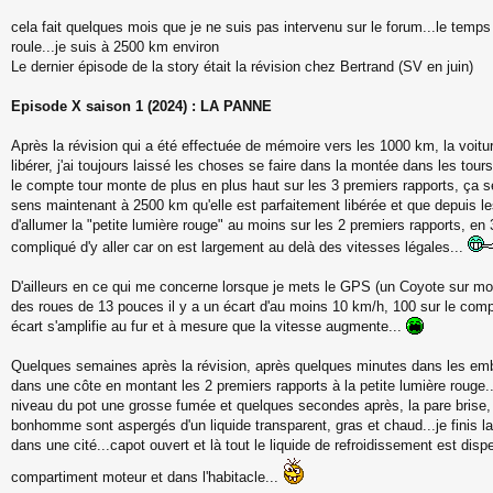
s
a
cela fait quelques mois que je ne suis pas intervenu sur le forum...le temps
g
roule...je suis à 2500 km environ
e
Le dernier épisode de la story était la révision chez Bertrand (SV en juin)
Episode X saison 1 (2024) : LA PANNE
Après la révision qui a été effectuée de mémoire vers les 1000 km, la voitu
libérer, j'ai toujours laissé les choses se faire dans la montée dans les tours
le compte tour monte de plus en plus haut sur les 3 premiers rapports, ça se
sens maintenant à 2500 km qu'elle est parfaitement libérée et que depuis le
d'allumer la "petite lumière rouge" au moins sur les 2 premiers rapports, en
compliqué d'y aller car on est largement au delà des vitesses légales...
D'ailleurs en ce qui me concerne lorsque je mets le GPS (un Coyote sur mo
des roues de 13 pouces il y a un écart d'au moins 10 km/h, 100 sur le com
écart s'amplifie au fur et à mesure que la vitesse augmente...
Quelques semaines après la révision, après quelques minutes dans les embo
dans une côte en montant les 2 premiers rapports à la petite lumière rouge..
niveau du pot une grosse fumée et quelques secondes après, la pare brise, l
bonhomme sont aspergés d'un liquide transparent, gras et chaud...je finis la
dans une cité...capot ouvert et là tout le liquide de refroidissement est disp
compartiment moteur et dans l'habitacle...