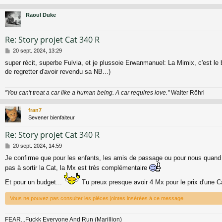
Raoul Duke
Re: Story projet Cat 340 R
M
20 sept. 2024, 13:29
e
super récit, superbe Fulvia, et je plussoie Erwanmanuel: La Mimix, c'est le
s
de regretter d'avoir revendu sa NB...)
s
a
g
"You can't treat a car like a human being. A car requires love."
Walter Röhrl
e
fran7
Sevener bienfaiteur
Re: Story projet Cat 340 R
M
20 sept. 2024, 14:59
e
Je confirme que pour les enfants, les amis de passage ou pour nous quand
s
pas à sortir la Cat, la Mx est très complémentaire
s
a
Et pour un budget...
Tu preux presque avoir 4 Mx pour le prix d'une 
g
e
Vous ne pouvez pas consulter les pièces jointes insérées à ce message.
FEAR...Fuckk Everyone And Run (Marillion)