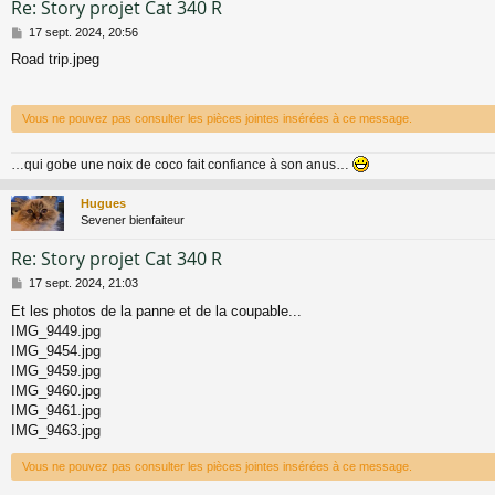
Re: Story projet Cat 340 R
M
17 sept. 2024, 20:56
e
Road trip.jpeg
s
s
a
g
Vous ne pouvez pas consulter les pièces jointes insérées à ce message.
e
…qui gobe une noix de coco fait confiance à son anus…
Hugues
Sevener bienfaiteur
Re: Story projet Cat 340 R
M
17 sept. 2024, 21:03
e
Et les photos de la panne et de la coupable...
s
IMG_9449.jpg
s
a
IMG_9454.jpg
g
IMG_9459.jpg
e
IMG_9460.jpg
IMG_9461.jpg
IMG_9463.jpg
Vous ne pouvez pas consulter les pièces jointes insérées à ce message.