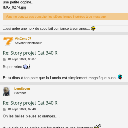
une petite copine...
s
a
IMG_9274.jpg
g
e
Vous ne pouvez pas consulter les pièces jointes insérées à ce message.
…qui gobe une noix de coco fait confiance à son anus…
VinCent 07
Sevener bienfaiteur
Re: Story projet Cat 340 R
M
18 sept. 2024, 06:07
e
Super retex
s
s
a
Et tu diras à ton pote que la Lancia est simplement magnifique aussi
g
e
LemSeven
Sevener
Re: Story projet Cat 340 R
M
18 sept. 2024, 07:48
e
Oh les belles bleues et oranges....
s
s
a