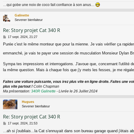
…qui gobe une noix de coco fait confiance à son anus…
Galinette
Sevener bienfaiteur
Re: Story projet Cat 340 R
M
17 sept. 2024, 21:27
e
Purée c'est le même monteur que pour la mienne. Je vais vérifier ça rapidem
s
s
emmanché, je vais te payer une session de musculation Monsieur Dylan B
a
g
e
Sympa tes impressions et interrogations. J'avoue que, concernant l'utilité d
la même question. Mais à chaque fois que j'y mets les fesses, je me régal
Faites une voiture puissante, vous irez plus vite en ligne droite. Faites une vo
plus vite partout !
Colin Chapman
Ma présentation:
340R Galinette
- Livrée le 26 Juillet 2024
Hugues
Sevener bienfaiteur
Re: Story projet Cat 340 R
M
17 sept. 2024, 21:53
e
...ah si j'oubliais...la Cat s'ennuyait dans son bureau garage quand j'étais a
s