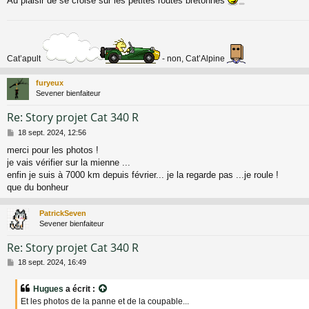
Au plaisir de se croise sur les petites routes bretonnes
g
e
Cat’apult
- non, Cat’Alpine
furyeux
Sevener bienfaiteur
Re: Story projet Cat 340 R
M
18 sept. 2024, 12:56
e
merci pour les photos !
s
je vais vérifier sur la mienne ...
s
a
enfin je suis à 7000 km depuis février... je la regarde pas ...je roule !
g
que du bonheur
e
PatrickSeven
Sevener bienfaiteur
Re: Story projet Cat 340 R
M
18 sept. 2024, 16:49
e
s
Hugues
a écrit :
s
Et les photos de la panne et de la coupable...
a