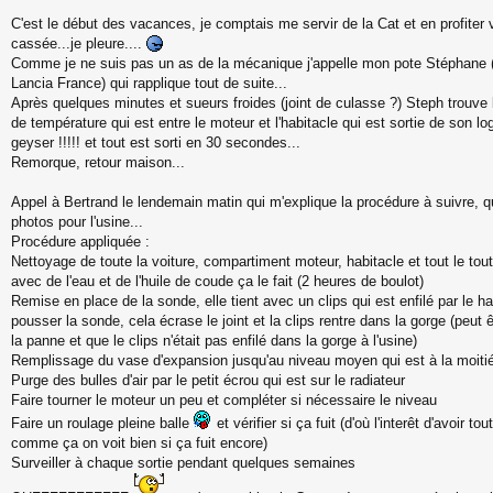
C'est le début des vacances, je comptais me servir de la Cat et en profiter v
cassée...je pleure....
Comme je ne suis pas un as de la mécanique j'appelle mon pote Stéphane (
Lancia France) qui rapplique tout de suite...
Après quelques minutes et sueurs froides (joint de culasse ?) Steph trouve 
de température qui est entre le moteur et l'habitacle qui est sortie de son lo
geyser !!!!! et tout est sorti en 30 secondes...
Remorque, retour maison...
Appel à Bertrand le lendemain matin qui m'explique la procédure à suivre,
photos pour l'usine...
Procédure appliquée :
Nettoyage de toute la voiture, compartiment moteur, habitacle et tout le tou
avec de l'eau et de l'huile de coude ça le fait (2 heures de boulot)
Remise en place de la sonde, elle tient avec un clips qui est enfilé par le ha
pousser la sonde, cela écrase le joint et la clips rentre dans la gorge (peut 
la panne et que le clips n'était pas enfilé dans la gorge à l'usine)
Remplissage du vase d'expansion jusqu'au niveau moyen qui est à la moiti
Purge des bulles d'air par le petit écrou qui est sur le radiateur
Faire tourner le moteur un peu et compléter si nécessaire le niveau
Faire un roulage pleine balle
et vérifier si ça fuit (d'où l'interêt d'avoir t
comme ça on voit bien si ça fuit encore)
Surveiller à chaque sortie pendant quelques semaines