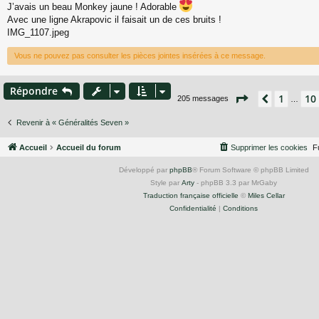
J’avais un beau Monkey jaune ! Adorable
s
Avec une ligne Akrapovic il faisait un de ces bruits !
s
a
IMG_1107.jpeg
g
e
Vous ne pouvez pas consulter les pièces jointes insérées à ce message.
Répondre
Page
12
sur
14
1
10
Précéden
205 messages
…
Revenir à « Généralités Seven »
Accueil
Accueil du forum
Supprimer les cookies
F
Développé par
phpBB
® Forum Software © phpBB Limited
Style par
Arty
- phpBB 3.3 par MrGaby
Traduction française officielle
©
Miles Cellar
Confidentialité
|
Conditions