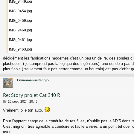
IMG_9449.jpg
g
e
IMG_9454.jpg
IMG_9459.jpg
IMG_9460.jpg
IMG_9461.jpg
IMG_9463.jpg
décidément les fabrications modernes c'est un peu un délire, des sondes cl
plastiques, ( je comprend pas la logique des ingénieurs), une sonde à pas 
plus fiable ( seulement faut pas serrer comme un bourrain) est pas d'effet g
Erwanmanuelfangio
Re: Story projet Cat 340 R
M
18 sept. 2024, 20:43
e
Vraiment jolie ton auto.
s
s
a
Pour l'apprentissage de la conduite de tes filles, n'oublie pas la MX5 dans ta 
g
C'est mignon, très agréable à conduire et facile à vivre, à un point tel que l'
e
avec.