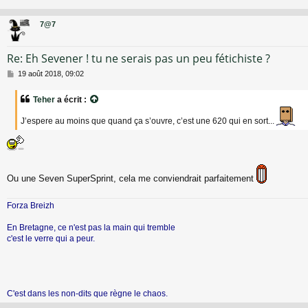
a
g
7@7
e
Re: Eh Sevener ! tu ne serais pas un peu fétichiste ?
M
19 août 2018, 09:02
e
s
Teher
a écrit :
s
a
J’espere au moins que quand ça s’ouvre, c’est une 620 qui en sort...
g
e
Ou une Seven SuperSprint, cela me conviendrait parfaitement
Forza Breizh
En Bretagne, ce n'est pas la main qui tremble
c'est le verre qui a peur.
C'est dans les non-dits que règne le chaos.