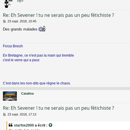
7@7
Re: Eh Sevener ! tu ne serais pas un peu fétichiste ?
M
23 sept. 2018, 10:45
e
Des grands malades
s
s
a
g
Forza Breizh
e
En Bretagne, ce n'est pas la main qui tremble
c'est le verre qui a peur.
C'est dans les non-dits que règne le chaos.
Catalina
Re: Eh Sevener ! tu ne serais pas un peu fétichiste ?
M
23 sept. 2018, 17:13
e
s
starfox2000
a écrit :
s