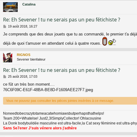
Catalina
Re: Eh Sevener ! tu ne serais pas un peu fétichiste ?
M
19 août 2018, 16:27
e
Je comprends que des deux jouets que tu as commandé, le premier t'a déjà 
s
s
déjà de quoi t'amuser en attendant celui à quatre roues.
a
g
e
RIGNOS
Sevener bienfaiteur
Re: Eh Sevener ! tu ne serais pas un peu fétichiste ?
M
25 août 2018, 17:03
e
ce fût un très bon moment....
s
76C6F09C-E61F-48BA-BE8D-F1609AEE27F7.jpeg
s
a
g
Vous ne pouvez pas consulter les pièces jointes insérées à ce message.
e
Noneedtobecrazytotameacatwhomiawsbutperhapsthathelps!
Team 200+Whatelse! Just2,3lSimplyCollector! Ohlacousine
La Donk bodybuildée masculine est ultra-facile,la Cat sexy féminine est ultra-p
Sans Se7ener J'suis vénere alors j'adhère