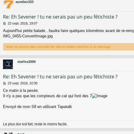
aurelien333
Re: Eh Sevener ! tu ne serais pas un peu fétichiste ?
M
22 sept. 2018, 19:07
e
Aujourd'hui petite balade...faudra faire quelques kilomètres avant de re-remp
s
IMG_0455-ConvertImage.jpg
s
a
g
Vous ne pouvez pas consulter les pièces jointes insérées à ce message.
e
starfox2000
Re: Eh Sevener ! tu ne serais pas un peu fétichiste ?
M
23 sept. 2018, 10:30
e
Ce matin à la pesée.
s
Il n'y a pas que les compteurs de cat qui font des 7
s
a
g
Envoyé de mon S8 en utilisant Tapatalk
e
Le plus dur est fait, reste le moins facile.