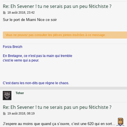
Re: Eh Sevener ! tu ne serais pas un peu fétichiste ?
M
18 août 2018, 23:42
e
Sur le port de Miami Nice ce soir
s
s
a
g
Vous ne pouvez pas consulter les pièces jointes insérées à ce message.
e
Forza Breizh
En Bretagne, ce n'est pas la main qui tremble
c'est le verre qui a peur.
C'est dans les non-dits que règne le chaos.
Teher
Re: Eh Sevener ! tu ne serais pas un peu fétichiste ?
M
19 août 2018, 08:19
e
s
J’espere au moins que quand ça s’ouvre, c’est une 620 qui en sort...
s