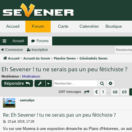
Accueil
Forums
ac
Connexion
Inscription
co
Accueil
Accueil du forum
Planète Seven
Généralités Seven
Eh Sevener ! tu ne serais pas un peu fétichiste ?
ur
ci
Modérateur :
Modérateurs
Rechercher
Recherch
Répondre
s
Page
70
sur
74
1
68
69
Précédent
1097 messages
…
samrallye
Re: Eh Sevener ! tu ne serais pas un peu fétichiste ?
M
23 juil. 2018, 17:28
e
Vu sur une Murena à une exposition dimanche au Plans d'Hotonnes, un aut
s