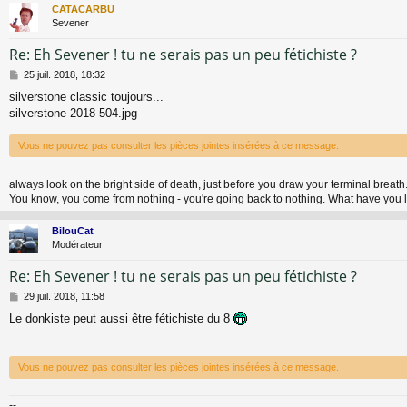
CATACARBU
Sevener
Re: Eh Sevener ! tu ne serais pas un peu fétichiste ?
M
25 juil. 2018, 18:32
e
silverstone classic toujours...
s
silverstone 2018 504.jpg
s
a
g
Vous ne pouvez pas consulter les pièces jointes insérées à ce message.
e
always look on the bright side of death, just before you draw your terminal breath.
You know, you come from nothing - you're going back to nothing. What have you l
BilouCat
Modérateur
Re: Eh Sevener ! tu ne serais pas un peu fétichiste ?
M
29 juil. 2018, 11:58
e
Le donkiste peut aussi être fétichiste du 8
s
s
a
g
Vous ne pouvez pas consulter les pièces jointes insérées à ce message.
e
--