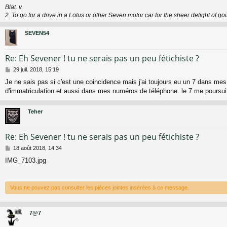
Blat. v.
2. To go for a drive in a Lotus or other Seven motor car for the sheer delight of go
SEVEN54
Re: Eh Sevener ! tu ne serais pas un peu fétichiste ?
M
29 juil. 2018, 15:19
e
Je ne sais pas si c'est une coincidence mais j'ai toujours eu un 7 dans me
s
d'immatriculation et aussi dans mes numéros de téléphone. le 7 me poursui
s
a
g
Teher
e
Re: Eh Sevener ! tu ne serais pas un peu fétichiste ?
M
18 août 2018, 14:34
e
IMG_7103.jpg
s
s
a
g
Vous ne pouvez pas consulter les pièces jointes insérées à ce message.
e
7@7