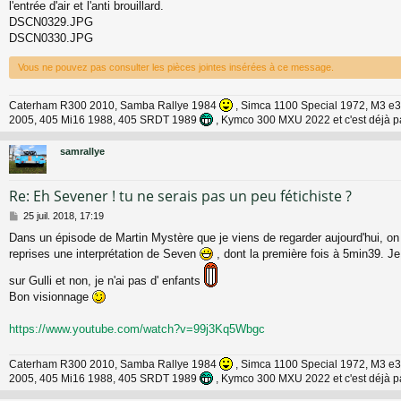
l'entrée d'air et l'anti brouillard.
s
a
DSCN0329.JPG
g
DSCN0330.JPG
e
Vous ne pouvez pas consulter les pièces jointes insérées à ce message.
Caterham R300 2010, Samba Rallye 1984
, Simca 1100 Special 1972, M3 e3
2005, 405 Mi16 1988, 405 SRDT 1989
, Kymco 300 MXU 2022 et c'est déjà p
samrallye
Re: Eh Sevener ! tu ne serais pas un peu fétichiste ?
M
25 juil. 2018, 17:19
e
Dans un épisode de Martin Mystère que je viens de regarder aujourd'hui, on 
s
reprises une interprétation de Seven
, dont la première fois à 5min39. J
s
a
sur Gulli et non, je n'ai pas d' enfants
g
e
Bon visionnage
https://www.youtube.com/watch?v=99j3Kq5Wbgc
Caterham R300 2010, Samba Rallye 1984
, Simca 1100 Special 1972, M3 e3
2005, 405 Mi16 1988, 405 SRDT 1989
, Kymco 300 MXU 2022 et c'est déjà p