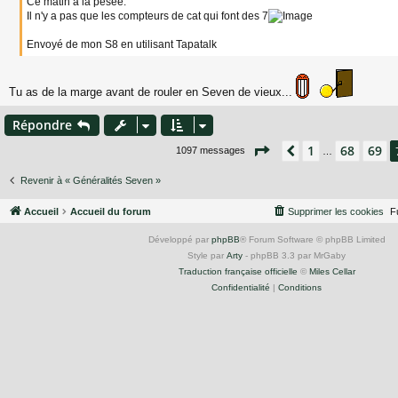
Ce matin à la pesée.
a
Il n'y a pas que les compteurs de cat qui font des 7
g
e
Envoyé de mon S8 en utilisant Tapatalk
Tu as de la marge avant de rouler en Seven de vieux...
Répondre
Page
70
sur
74
1
68
69
Précédent
1097 messages
…
Revenir à « Généralités Seven »
Accueil
Accueil du forum
Supprimer les cookies
F
Développé par
phpBB
® Forum Software © phpBB Limited
Style par
Arty
- phpBB 3.3 par MrGaby
Traduction française officielle
©
Miles Cellar
Confidentialité
|
Conditions