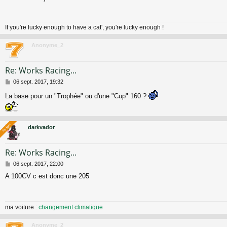
s
a
g
If you're lucky enough to have a cat', you're lucky enough !
e
Anonyme_2
Re: Works Racing...
M
06 sept. 2017, 19:32
e
La base pour un "Trophée" ou d'une "Cup" 160 ?
s
s
a
g
En ligne
En ligne
e
darkvador
Re: Works Racing...
M
06 sept. 2017, 22:00
e
A 100CV c est donc une 205
s
s
a
g
ma voiture :
changement climatique
e
Anonyme_2