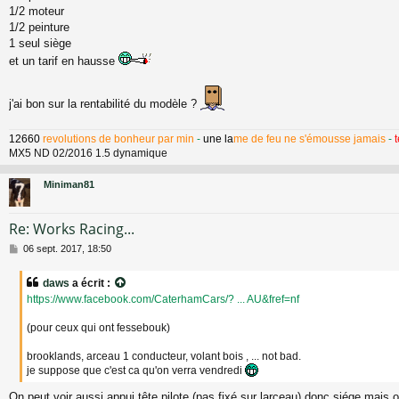
1/2 moteur
1/2 peinture
1 seul siège
et un tarif en hausse
j'ai bon sur la rentabilité du modèle ?
12660
revolutions de bonheur par min
-
une la
me de feu ne s'émousse jamais
-
MX5 ND 02/2016 1.5 dynamique
Miniman81
Re: Works Racing...
M
06 sept. 2017, 18:50
e
s
daws
a écrit :
s
https://www.facebook.com/CaterhamCars/? ... AU&fref=nf
a
g
(pour ceux qui ont fessebouk)
e
brooklands, arceau 1 conducteur, volant bois , ... not bad.
je suppose que c'est ca qu'on verra vendredi
On peut voir aussi appui tête pilote (pas fixé sur larceau) donc siége mais o