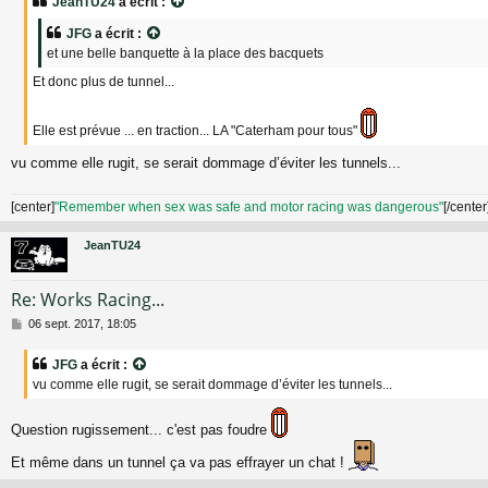
JeanTU24
a écrit :
s
a
JFG
a écrit :
g
et une belle banquette à la place des bacquets
e
Et donc plus de tunnel...
Elle est prévue ... en traction... LA "Caterham pour tous"
vu comme elle rugit, se serait dommage d’éviter les tunnels...
[center]
"Remember when sex was safe and motor racing was dangerous"
[/center
JeanTU24
Re: Works Racing...
M
06 sept. 2017, 18:05
e
s
JFG
a écrit :
s
vu comme elle rugit, se serait dommage d’éviter les tunnels...
a
g
e
Question rugissement... c'est pas foudre
Et même dans un tunnel ça va pas effrayer un chat !