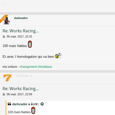
e
.
s
s
a
g
En ligne
En ligne
darkvador
e
Re: Works Racing...
M
06 sept. 2017, 22:32
e
s
100 mais fiables
s
a
g
Et avec l homologation qui va bien
e
ma voiture :
changement climatique
Anonyme_2
Re: Works Racing...
M
06 sept. 2017, 22:59
e
s
darkvador
a écrit :
s
a
100 mais fiables
g