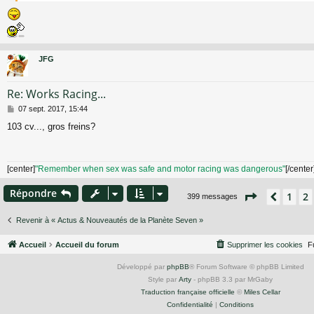
e
JFG
Re: Works Racing...
M
07 sept. 2017, 15:44
e
103 cv..., gros freins?
s
s
a
g
[center]
"Remember when sex was safe and motor racing was dangerous"
[/center
e
Répondre
Page
3
sur
1
2
Précé
399 messages
Revenir à « Actus & Nouveautés de la Planète Seven »
Accueil
Accueil du forum
Supprimer les cookies
F
Développé par
phpBB
® Forum Software © phpBB Limited
Style par
Arty
- phpBB 3.3 par MrGaby
Traduction française officielle
©
Miles Cellar
Confidentialité
|
Conditions