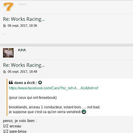
daws
Re: Works Racing...
M
06 sept. 2017, 18:36
e
.
s
s
a
g
P.P.P.
e
Re: Works Racing...
M
06 sept. 2017, 18:48
e
s
daws
a écrit :
s
https://www.facebook.com/Cars/?hc_ref=A ... AU&fref=nf
a
g
(pour ceux qui ont fessebouk)
e
brooklands, arceau 1 conducteur, volant bois , ... not bad.
je suppose que c'est ca qu'on verra vendredi
perso, je vois bien :
1/2 arceau
1/2 pare-brise