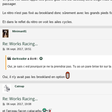
passager.
Le rétro n'est pas fixé au brookland donc sûrement avec les grands pieds fi
Et dans le reflet du rétro on voit les ailes cycles.
Miniman81
Re: Works Racing...
M
06 sept. 2017, 18:51
e
s
darkvador
a écrit :
s
a
Oui, je sais c est pourquoi je ne la prendrai pas. Tu as un pare brise toi sur t
g
e
Oui, il n'y avait pas les brookland en option
Catnap
Re: Works Racing...
M
06 sept. 2017, 19:08
e
et l'arceau façon catacarbu
s