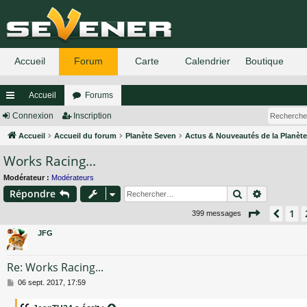
Accueil
Forums
ac
Connexion
Inscription
co
Accueil
Accueil du forum
Planète Seven
Actus & Nouveautés de la Planèt
Works Racing...
ur
ci
Modérateur :
Modérateurs
Rechercher
Recherch
Répondre
s
Page
3
su
1
Préc
399 messages
JFG
Re: Works Racing...
M
06 sept. 2017, 17:59
e
s