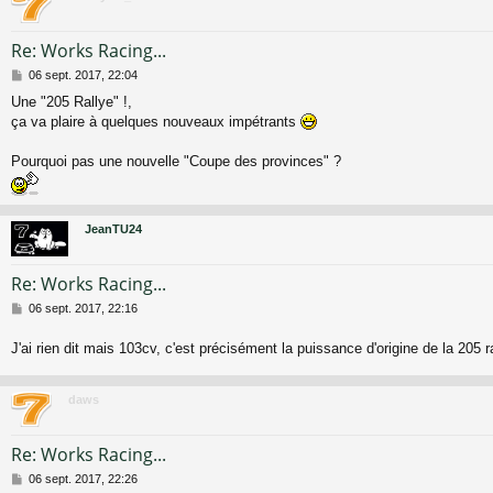
Re: Works Racing...
M
06 sept. 2017, 22:04
e
Une "205 Rallye" !,
s
ça va plaire à quelques nouveaux impétrants
s
a
g
Pourquoi pas une nouvelle "Coupe des provinces" ?
e
JeanTU24
Re: Works Racing...
M
06 sept. 2017, 22:16
e
s
J'ai rien dit mais 103cv, c'est précisément la puissance d'origine de la 205 r
s
a
g
daws
e
Re: Works Racing...
M
06 sept. 2017, 22:26