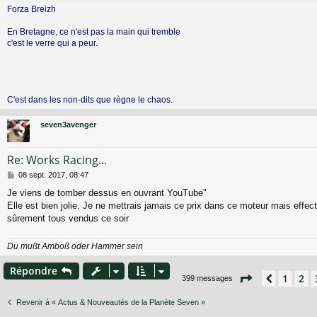
Forza Breizh
En Bretagne, ce n'est pas la main qui tremble
c'est le verre qui a peur.
C'est dans les non-dits que règne le chaos.
seven3avenger
Re: Works Racing...
M
08 sept. 2017, 08:47
e
Je viens de tomber dessus en ouvrant YouTube"
s
Elle est bien jolie. Je ne mettrais jamais ce prix dans ce moteur mais effec
s
a
sûrement tous vendus ce soir
g
e
Du mußt Amboß oder Hammer sein
Répondre
Page
4
sur
27
1
2
Précéde
399 messages
Revenir à « Actus & Nouveautés de la Planète Seven »