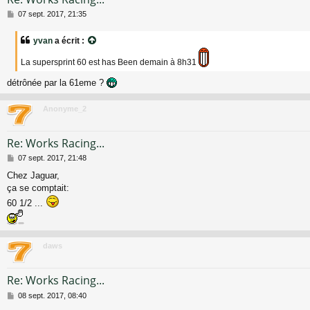
M
07 sept. 2017, 21:35
e
s
yvan
a écrit :
s
a
La supersprint 60 est has Been demain à 8h31
g
e
détrônée par la 61eme ?
Anonyme_2
Re: Works Racing...
M
07 sept. 2017, 21:48
e
Chez Jaguar,
s
ça se comptait:
s
a
60 1/2 ...
g
e
daws
Re: Works Racing...
M
08 sept. 2017, 08:40
e