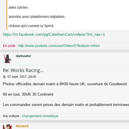
ailes cylcles
amortos avec plateformes réglables.
châssis gris comme la Sprint.
https://m.facebook.com/pg/CaterhamCars/videos/?mt_nav=1
En piste :
http://www.youtube.com/user/Onken5?feature=mhee
darkvador
Re: Works Racing...
M
07 sept. 2017, 18:00
e
Photos officielles demain matin a 8H30 heure UK, ouverture de Goodwood
s
s
a
60 en tout, 30UK 30 Continent
g
e
Les commandes seront prises des demain matin et probablement terminees d
ma voiture :
changement climatique
RIGNOS