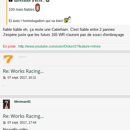
darkvador
a écrit :
s
a
100 mais fiables
g
e
Et avec l homologation qui va bien
fiable fiable eh, ça reste une Caterham. C'est fiable entre 2 pannes
J'espère juste que les futurs 165 WR n'auront pas de souci d'embrayage.
En piste :
http://www.youtube.com/user/Onken5?feature=mhee
daws
Re: Works Racing...
M
07 sept. 2017, 16:11
e
.
s
s
a
g
Miniman81
e
Re: Works Racing...
M
07 sept. 2017, 17:44
e
Nouvelle vidéo :