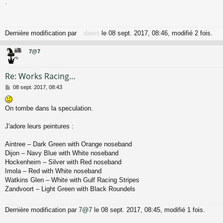
.
s
s
a
g
Dernière modification par
daws
le 08 sept. 2017, 08:46, modifié 2 fois.
e
7@7
Re: Works Racing...
M
08 sept. 2017, 08:43
e
s
On tombe dans la speculation.
s
a
g
J'adore leurs peintures :
e
Aintree – Dark Green with Orange noseband
Dijon – Navy Blue with White noseband
Hockenheim – Silver with Red noseband
Imola – Red with White noseband
Watkins Glen – White with Gulf Racing Stripes
Zandvoort – Light Green with Black Roundels
Dernière modification par
7@7
le 08 sept. 2017, 08:45, modifié 1 fois.