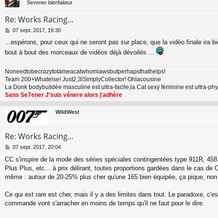
Sevener bienfaiteur
Re: Works Racing...
M
07 sept. 2017, 19:30
e
...espérons, pour ceux qui ne seront pas sur place, que la vidéo finale ira bi
s
s
bout à bout des morceaux de vidéos déjà dévoilés ...
a
g
Noneedtobecrazytotameacatwhomiawsbutperhapsthathelps!
e
Team 200+Whatelse! Just2,3lSimplyCollector! Ohlacousine
La Donk bodybuildée masculine est ultra-facile,la Cat sexy féminine est ultra-p
Sans Se7ener J'suis vénere alors j'adhère
WildWest
Re: Works Racing...
M
07 sept. 2017, 20:04
e
CC s'inspire de la mode des séries spéciales contingentées type 911R, 45
s
Plus Plus, etc... à prix délirant, toutes proportions gardées dans le cas d
s
a
même : autour de 20-25% plus cher qu'une 165 bien équipée, ça pique, non
g
e
Ce qui est rare est cher, mais il y a des limites dans tout. Le paradoxe, c'e
commande vont s'arracher en moins de temps qu'il ne faut pour le dire.