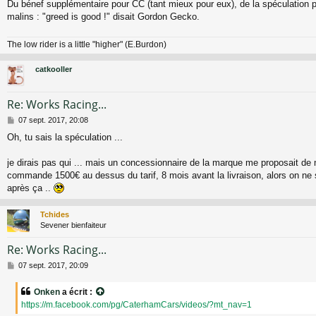
Du bénef supplémentaire pour CC (tant mieux pour eux), de la spéculation po
malins : "greed is good !" disait Gordon Gecko.
The low rider is a little "higher" (E.Burdon)
catkooller
Re: Works Racing...
M
07 sept. 2017, 20:08
e
Oh, tu sais la spéculation ...
s
s
a
je dirais pas qui ... mais un concessionnaire de la marque me proposait de
g
commande 1500€ au dessus du tarif, 8 mois avant la livraison, alors on ne 
e
après ça ..
Tchides
Sevener bienfaiteur
Re: Works Racing...
M
07 sept. 2017, 20:09
e
s
Onken
a écrit :
s
https://m.facebook.com/pg/CaterhamCars/videos/?mt_nav=1
a