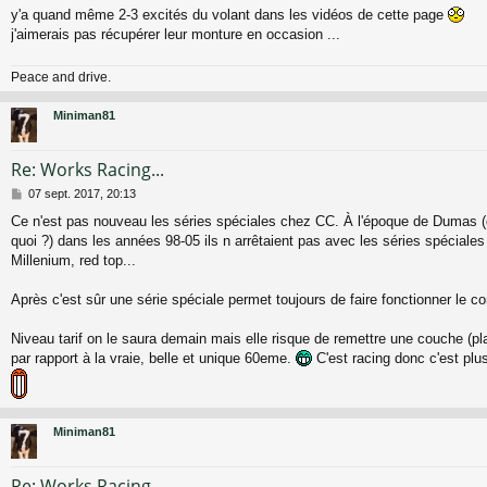
g
y'a quand même 2-3 excités du volant dans les vidéos de cette page
e
j'aimerais pas récupérer leur monture en occasion ...
Peace and drive.
Miniman81
Re: Works Racing...
M
07 sept. 2017, 20:13
e
Ce n'est pas nouveau les séries spéciales chez CC. À l'époque de Dumas (d 
s
quoi ?) dans les années 98-05 ils n arrêtaient pas avec les séries spéciales
s
a
Millenium, red top...
g
e
Après c'est sûr une série spéciale permet toujours de faire fonctionner le 
Niveau tarif on le saura demain mais elle risque de remettre une couche (pla
par rapport à la vraie, belle et unique 60eme.
C'est racing donc c'est pl
Miniman81
Re: Works Racing...