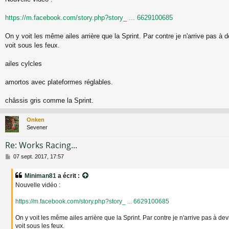
s
s
a
https://m.facebook.com/story.php?story_ ... 6629100685
g
e
On y voit les même ailes arrière que la Sprint. Par contre je n'arrive pas à d
voit sous les feux.
ailes cylcles
amortos avec plateformes réglables.
châssis gris comme la Sprint.
Onken
Sevener
Re: Works Racing...
M
07 sept. 2017, 17:57
e
s
Miniman81
a écrit :
s
Nouvelle vidéo :
a
g
https://m.facebook.com/story.php?story_ ... 6629100685
e
On y voit les même ailes arrière que la Sprint. Par contre je n'arrive pas à dev
voit sous les feux.