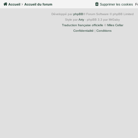
Accueil
Accueil du forum
Supprimer les cookies
F
Développé par
phpBB
® Forum Software © phpBB Limited
Style par
Arty
- phpBB 3.3 par MrGaby
Traduction française officielle
©
Miles Cellar
Confidentialité
|
Conditions