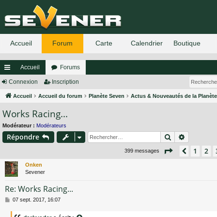
Accueil
Forums
ac
Connexion
Inscription
co
Accueil
Accueil du forum
Planète Seven
Actus & Nouveautés de la Planèt
Works Racing...
ur
ci
Modérateur :
Modérateurs
Rechercher
Recherch
Répondre
s
Page
4
sur
27
1
2
Précéde
399 messages
Onken
Sevener
Re: Works Racing...
M
07 sept. 2017, 16:07
e
s