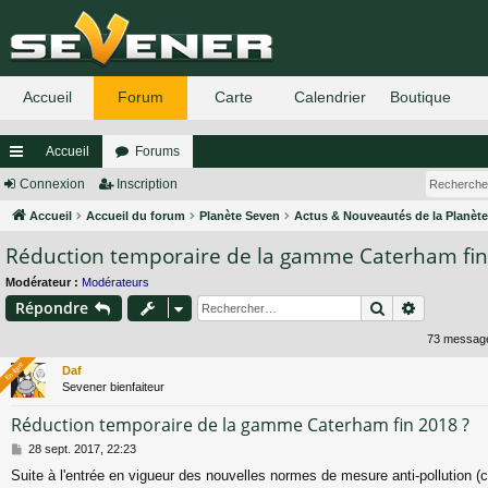
Accueil
Forums
ac
Connexion
Inscription
co
Accueil
Accueil du forum
Planète Seven
Actus & Nouveautés de la Planèt
Réduction temporaire de la gamme Caterham fin
ur
ci
Modérateur :
Modérateurs
Rechercher
Recherch
Répondre
s
73 messa
En ligne
En ligne
Daf
Sevener bienfaiteur
Réduction temporaire de la gamme Caterham fin 2018 ?
M
28 sept. 2017, 22:23
e
Suite à l'entrée en vigueur des nouvelles normes de mesure anti-pollution (
s