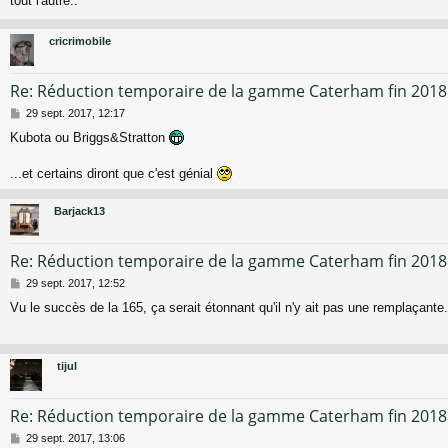
tout l'autre..
s
a
g
cricrimobile
e
Re: Réduction temporaire de la gamme Caterham fin 2018
M
29 sept. 2017, 12:17
e
Kubota ou Briggs&Stratton
s
s
a
...et certains diront que c'est génial
g
e
Barjack13
Re: Réduction temporaire de la gamme Caterham fin 2018
M
29 sept. 2017, 12:52
e
Vu le succès de la 165, ça serait étonnant qu'il n'y ait pas une remplaçante
s
s
a
g
tijul
e
Re: Réduction temporaire de la gamme Caterham fin 2018
M
29 sept. 2017, 13:06