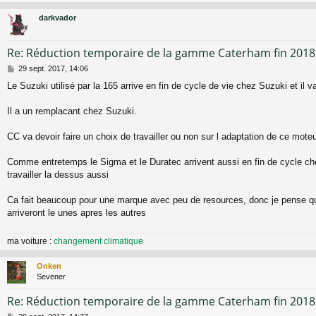
a
g
darkvador
e
Re: Réduction temporaire de la gamme Caterham fin 2018
M
29 sept. 2017, 14:06
e
Le Suzuki utilisé par la 165 arrive en fin de cycle de vie chez Suzuki et il va
s
s
a
Il a un remplacant chez Suzuki.
g
e
CC va devoir faire un choix de travailler ou non sur l adaptation de ce moteu
Comme entretemps le Sigma et le Duratec arrivent aussi en fin de cycle chez 
travailler la dessus aussi
Ca fait beaucoup pour une marque avec peu de resources, donc je pense q
arriveront le unes apres les autres
ma voiture :
changement climatique
Onken
Sevener
Re: Réduction temporaire de la gamme Caterham fin 2018
M