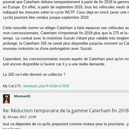
pourrait que Caterham réduise temporairement à partir de fin 2018 la gam
s
a
en Europe. En effet, à partir de septembre 2018, tous les véhicules neufs 
g
indiquant les mesures selon le cycle WLTP. Ceux déjà en stock (avec une m
e
cycle) pourront être vendus jusque septembre 2019.
Cette nouvelle norme va obliger Caterham à faire repasser ses véhicules 
mon concessionnaire, Caterham n'importerait fin 2018 plus que la 275 et la
temps. Le contrat avec le motoriste Suzuki n'étant plus valable très longt
prolongé, la Caterham 165 ne serait plus disponible jusqu'au moment où Ca
nouveau motoriste ou d'une prolongation avec Suzuki.
Cependant, les concessionnaires insiste auprès de Caterham pour qu'un mo
soit encore disponible à l'avenir car il y a une réelle demande.
La 165 va-t-elle devenir un collector ?
My Cat 275 :
viewtopic.php?f=32&t=27059
Miniman81
Re: Réduction temporaire de la gamme Caterham fin 2018
M
29 sept. 2017, 12:08
e
tout va dépendre de ce qu'ils proposent comme moteur pour la prochaine. ça 
s