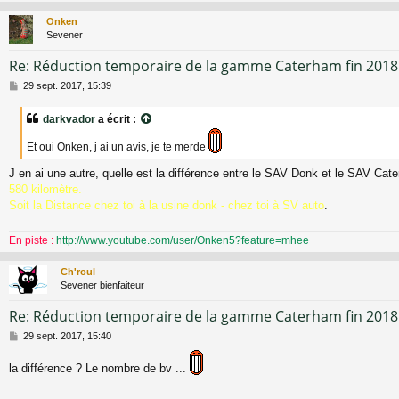
Onken
Sevener
Re: Réduction temporaire de la gamme Caterham fin 2018
M
29 sept. 2017, 15:39
e
s
darkvador
a écrit :
s
a
Et oui Onken, j ai un avis, je te merde
g
e
J en ai une autre, quelle est la différence entre le SAV Donk et le SAV Cat
580 kilomètre.
Soit la Distance chez toi à la usine donk - chez toi à SV auto
.
En piste :
http://www.youtube.com/user/Onken5?feature=mhee
Ch'roul
Sevener bienfaiteur
Re: Réduction temporaire de la gamme Caterham fin 2018
M
29 sept. 2017, 15:40
e
s
la différence ? Le nombre de bv ...
s
a