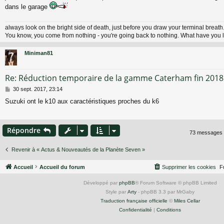
dans le garage
s
a
g
always look on the bright side of death, just before you draw your terminal breath.
e
You know, you come from nothing - you're going back to nothing. What have you l
Miniman81
Re: Réduction temporaire de la gamme Caterham fin 2018
M
30 sept. 2017, 23:14
e
Suzuki ont le k10 aux caractéristiques proches du k6
s
s
a
g
Répondre
73 messages
e
Revenir à « Actus & Nouveautés de la Planète Seven »
Accueil
Accueil du forum
Supprimer les cookies
F
Développé par
phpBB
® Forum Software © phpBB Limited
Style par
Arty
- phpBB 3.3 par MrGaby
Traduction française officielle
©
Miles Cellar
Confidentialité
|
Conditions