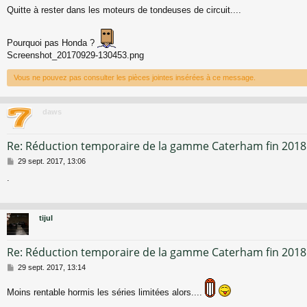
e
Quitte à rester dans les moteurs de tondeuses de circuit....
s
s
a
Pourquoi pas Honda ?
g
e
Screenshot_20170929-130453.png
Vous ne pouvez pas consulter les pièces jointes insérées à ce message.
daws
Re: Réduction temporaire de la gamme Caterham fin 2018
M
29 sept. 2017, 13:06
e
.
s
s
a
g
tijul
e
Re: Réduction temporaire de la gamme Caterham fin 2018
M
29 sept. 2017, 13:14
e
s
Moins rentable hormis les séries limitées alors....
s