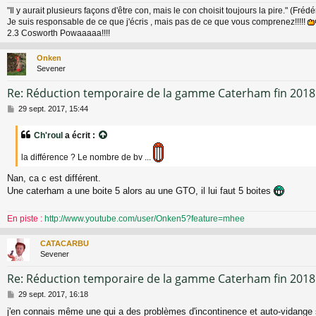
g
"Il y aurait plusieurs façons d'être con, mais le con choisit toujours la pire." (Fréd
e
Je suis responsable de ce que j'écris , mais pas de ce que vous comprenez!!!!!
2.3 Cosworth Powaaaaa!!!!
Onken
Sevener
Re: Réduction temporaire de la gamme Caterham fin 2018
M
29 sept. 2017, 15:44
e
s
Ch'roul
a écrit :
s
a
la différence ? Le nombre de bv ...
g
e
Nan, ca c est différent.
Une caterham a une boite 5 alors au une GTO, il lui faut 5 boites
En piste :
http://www.youtube.com/user/Onken5?feature=mhee
CATACARBU
Sevener
Re: Réduction temporaire de la gamme Caterham fin 2018
M
29 sept. 2017, 16:18
e
j'en connais même une qui a des problèmes d'incontinence et auto-vidange 
s