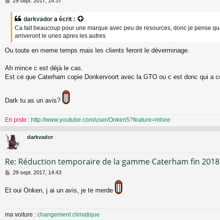
29 sept. 2017, 14:37
e
s
darkvador
a écrit :
s
Ca fait beaucoup pour une marque avec peu de resources, donc je pense qu
a
arriveront le unes apres les autres
g
e
Ou toute en meme temps mais les clients feront le déverminage.
Ah mince c est déjà le cas.
Est ce que Caterham copie Donkervoort avec la GTO ou c est donc qui a 
Dark tu as un avis?
En piste :
http://www.youtube.com/user/Onken5?feature=mhee
darkvador
Re: Réduction temporaire de la gamme Caterham fin 2018
M
29 sept. 2017, 14:43
e
s
Et oui Onken, j ai un avis, je te merde
s
a
g
ma voiture :
changement climatique
e