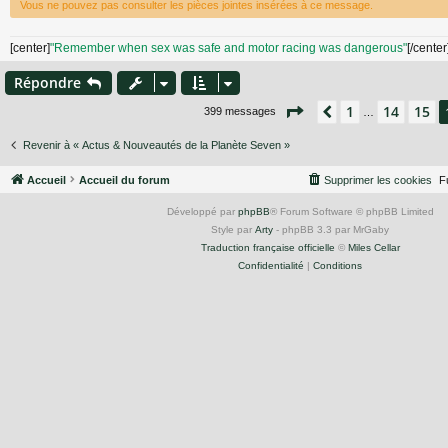
e
Vous ne pouvez pas consulter les pièces jointes insérées à ce message.
[center]
"Remember when sex was safe and motor racing was dangerous"
[/center
Répondre
Page
16
sur
27
1
14
15
Précédent
399 messages
…
Revenir à « Actus & Nouveautés de la Planète Seven »
Accueil
Accueil du forum
Supprimer les cookies
F
Développé par
phpBB
® Forum Software © phpBB Limited
Style par
Arty
- phpBB 3.3 par MrGaby
Traduction française officielle
©
Miles Cellar
Confidentialité
|
Conditions