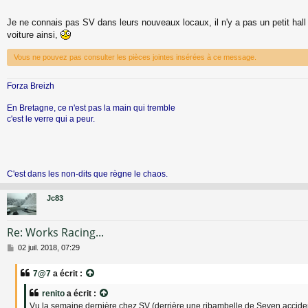
Je ne connais pas SV dans leurs nouveaux locaux, il n'y a pas un petit hall
voiture ainsi,
Vous ne pouvez pas consulter les pièces jointes insérées à ce message.
Forza Breizh
En Bretagne, ce n'est pas la main qui tremble
c'est le verre qui a peur.
C'est dans les non-dits que règne le chaos.
Jc83
Re: Works Racing...
M
02 juil. 2018, 07:29
e
s
7@7
a écrit :
s
a
renito
a écrit :
g
Vu la semaine dernière chez SV (derrière une ribambelle de Seven accide