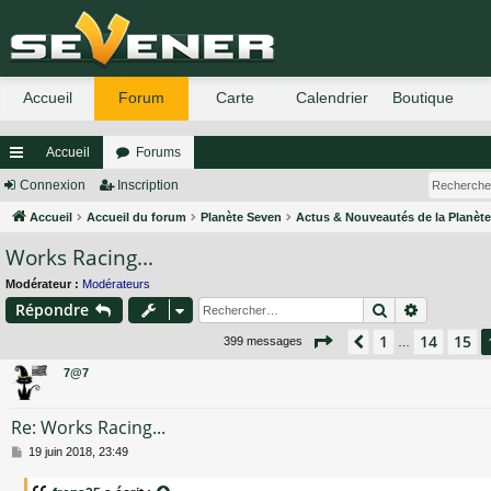
Accueil
Forums
ac
Connexion
Inscription
co
Accueil
Accueil du forum
Planète Seven
Actus & Nouveautés de la Planèt
Works Racing...
ur
ci
Modérateur :
Modérateurs
Rechercher
Recherch
Répondre
s
Page
16
sur
27
1
14
15
Précédent
399 messages
…
7@7
Re: Works Racing...
M
19 juin 2018, 23:49
e
s