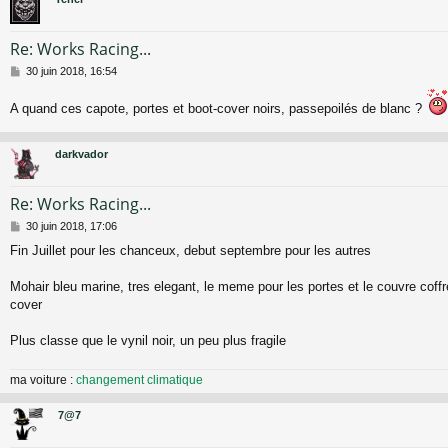
Re: Works Racing...
M
30 juin 2018, 16:54
e
s
A quand ces capote, portes et boot-cover noirs, passepoilés de blanc ?
s
a
g
darkvador
e
Re: Works Racing...
M
30 juin 2018, 17:06
e
Fin Juillet pour les chanceux, debut septembre pour les autres
s
s
a
Mohair bleu marine, tres elegant, le meme pour les portes et le couvre coffr
g
cover
e
Plus classe que le vynil noir, un peu plus fragile
ma voiture :
changement climatique
7@7