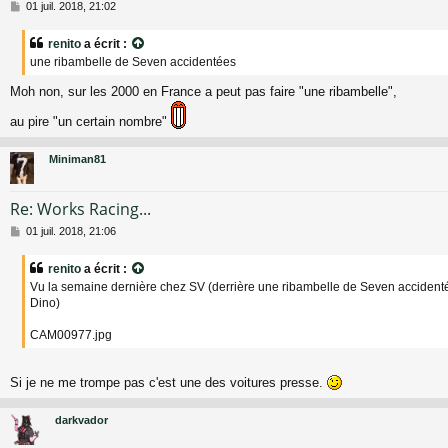
M
01 juil. 2018, 21:02
e
s
renito
a écrit :
s
une ribambelle de Seven accidentées
a
g
Moh non, sur les 2000 en France a peut pas faire "une ribambelle",
e
au pire "un certain nombre"
Miniman81
Re: Works Racing...
M
01 juil. 2018, 21:06
e
s
renito
a écrit :
s
Vu la semaine dernière chez SV (derrière une ribambelle de Seven accident
a
Dino)
g
e
CAM00977.jpg
Si je ne me trompe pas c'est une des voitures presse.
darkvador