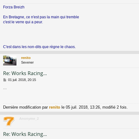
g
Forza Breizh
e
En Bretagne, ce n'est pas la main qui tremble
c'est le verre qui a peur.
C'est dans les non-dits que règne le chaos.
renito
Sevener
Re: Works Racing...
M
01 juil. 2018, 20:15
e
...
s
s
a
g
Dernière modification par
renito
le 05 juil. 2018, 13:26, modifié 2 fois.
e
Anonyme_2
Re: Works Racing...