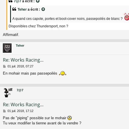
7@7
a écrit :
s
a
Teher
a écrit :
g
e
A quand ces capote, portes et boot-cover noirs, passepoilés de blanc ?
Disponibles chez Thundersport, non ?
Affirmatif.
Teher
Re: Works Racing...
M
01 juil. 2018, 07:27
e
En mohair mais pas passepoilés
s
s
a
g
7@7
e
Re: Works Racing...
M
01 juil. 2018, 17:12
e
Pas de "piping" possible sur le mohair
s
Tu veux modifier la tienne avant de la vendre ?
s
a