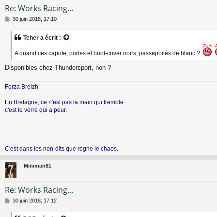
Re: Works Racing...
M
30 juin 2018, 17:10
e
s
Teher
a écrit :
s
a
A quand ces capote, portes et boot-cover noirs, passepoilés de blanc ?
g
e
Disponibles chez Thundersport, non ?
Forza Breizh
En Bretagne, ce n'est pas la main qui tremble
c'est le verre qui a peur.
C'est dans les non-dits que règne le chaos.
Miniman81
Re: Works Racing...
M
30 juin 2018, 17:12
e
s