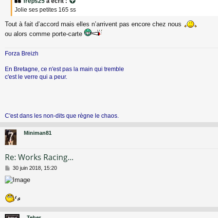
freps25
a écrit :
s
Jolie ses petites 165 ss
a
g
Tout à fait d’accord mais elles n’arrivent pas encore chez nous
e
ou alors comme porte-carte
Forza Breizh
En Bretagne, ce n'est pas la main qui tremble
c'est le verre qui a peur.
C'est dans les non-dits que règne le chaos.
Miniman81
Re: Works Racing...
M
30 juin 2018, 15:20
e
s
s
a
g
e
Teher