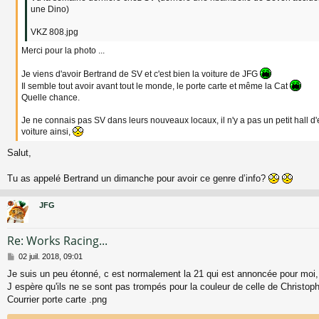
e
une Dino)
VKZ 808.jpg
Merci pour la photo ...
Je viens d'avoir Bertrand de SV et c'est bien la voiture de JFG
Il semble tout avoir avant tout le monde, le porte carte et même la Cat
Quelle chance.
Je ne connais pas SV dans leurs nouveaux locaux, il n'y a pas un petit hall d
voiture ainsi,
Salut,
Tu as appelé Bertrand un dimanche pour avoir ce genre d’info?
JFG
Re: Works Racing...
M
02 juil. 2018, 09:01
e
Je suis un peu étonné, c est normalement la 21 qui est annoncée pour moi,
s
J espère qu'ils ne se sont pas trompés pour la couleur de celle de Christoph
s
a
Courrier porte carte .png
g