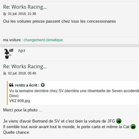
Re: Works Racing...
M
01 juil. 2018, 21:38
e
Oui les voitures presse passent chez tous les concessionaires
s
s
a
g
ma voiture :
changement climatique
e
7@7
Re: Works Racing...
M
02 juil. 2018, 05:49
e
s
renito
a écrit :
s
Vu la semaine dernière chez SV (derrière une ribambelle de Seven accident
a
Dino)
g
VKZ 808.jpg
e
Merci pour la photo ...
Je viens d'avoir Bertrand de SV et c'est bien la voiture de JFG
Il semble tout avoir avant tout le monde, le porte carte et même la Cat
Quelle chance.