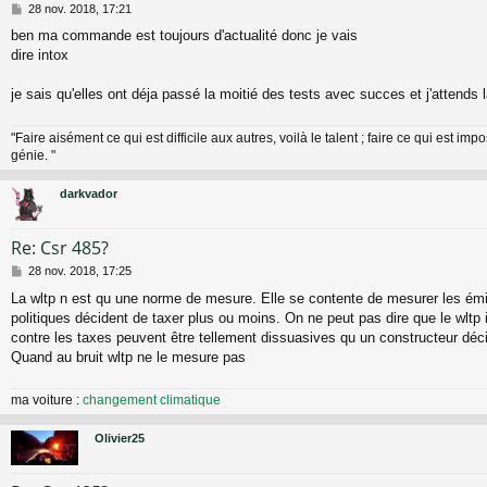
M
28 nov. 2018, 17:21
e
ben ma commande est toujours d'actualité donc je vais
s
dire intox
s
a
g
je sais qu'elles ont déja passé la moitié des tests avec succes et j'attends l
e
"Faire aisément ce qui est difficile aux autres, voilà le talent ; faire ce qui est impo
génie. "
darkvador
Re: Csr 485?
M
28 nov. 2018, 17:25
e
La wltp n est qu une norme de mesure. Elle se contente de mesurer les émi
s
politiques décident de taxer plus ou moins. On ne peut pas dire que le wltp 
s
a
contre les taxes peuvent être tellement dissuasives qu un constructeur déc
g
Quand au bruit wltp ne le mesure pas
e
ma voiture :
changement climatique
Olivier25