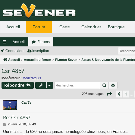
Accueil
Forums
ac
Connexion
Inscription
co
Accueil
Accueil du forum
Planète Seven
Actus & Nouveautés de la Planèt
Csr 485?
ur
ci
Modérateur :
Modérateurs
Rechercher
Recherch
Répondre
s
Page
20
su
1
Précé
296 messages
…
Cat'7s
Re: Csr 485?
M
25 avr. 2018, 09:49
e
Oui mais .... la 620 ne sera jamais homologuée chez nous, en France...
s