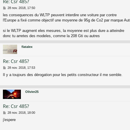
Re: Csr 485?
M
28 nov. 2018, 17:50
e
les consequences du WLTP peuvent interdire une voiture par contre
s
l'Europe a fixé comme objectif une moyenne de 95g de Co2 par marque Au
s
a
g
si le WLTP augment eles mesures, la moyenne est plus dure a atteindre
e
donc tu arretes des modeles, comme la 208 Gti ou autres
flatalex
Re: Csr 485?
M
28 nov. 2018, 17:53
e
Il y a toujours des dérogation pour les petits constructeur il me semble.
s
s
a
g
Olivier25
e
Re: Csr 485?
M
28 nov. 2018, 18:00
e
j'espere
s
s
a