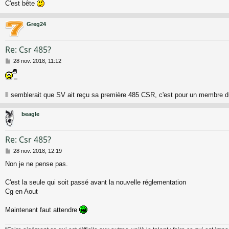
C'est bête
s
a
g
Greg24
e
Re: Csr 485?
M
28 nov. 2018, 11:12
e
s
s
a
Il semblerait que SV ait reçu sa première 485 CSR, c'est pour un membre d
g
e
beagle
Re: Csr 485?
M
28 nov. 2018, 12:19
e
Non je ne pense pas.
s
s
a
C'est la seule qui soit passé avant la nouvelle réglementation
g
Cg en Aout
e
Maintenant faut attendre