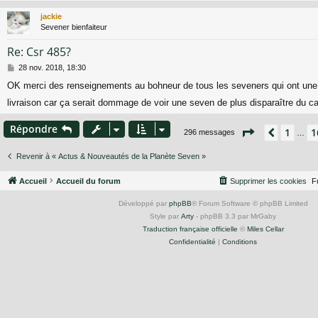
g
jackie
e
Sevener bienfaiteur
Re: Csr 485?
M
28 nov. 2018, 18:30
e
OK merci des renseignements au bohneur de tous les seveners qui ont une
s
s
livraison car ça serait dommage de voir une seven de plus disparaître du c
a
g
Répondre
Page
20
sur
1
1
Précéd
e
296 messages
…
Revenir à « Actus & Nouveautés de la Planète Seven »
Accueil
Accueil du forum
Supprimer les cookies
F
Développé par
phpBB
® Forum Software © phpBB Limited
Style par
Arty
- phpBB 3.3 par MrGaby
Traduction française officielle
©
Miles Cellar
Confidentialité
|
Conditions