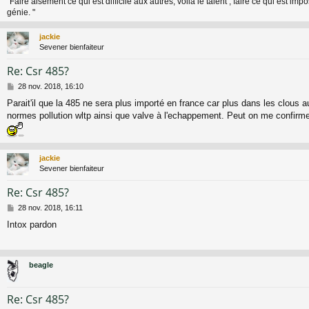
"Faire aisément ce qui est difficile aux autres, voilà le talent ; faire ce qui est impo
génie. "
jackie
Sevener bienfaiteur
Re: Csr 485?
M
28 nov. 2018, 16:10
e
Parait'il que la 485 ne sera plus importé en france car plus dans les clous 
s
normes pollution wltp ainsi que valve à l'echappement. Peut on me confirme
s
a
g
e
jackie
Sevener bienfaiteur
Re: Csr 485?
M
28 nov. 2018, 16:11
e
Intox pardon
s
s
a
g
beagle
e
Re: Csr 485?