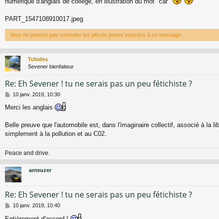
numérique d'anglais de collège, en illustration du mot "car"
e
PART_1547108910017.jpeg
Vous ne pouvez pas consulter les pièces jointes insérées à ce message.
Tchides
Sevener bienfaiteur
Re: Eh Sevener ! tu ne serais pas un peu fétichiste ?
M
10 janv. 2019, 10:30
e
Merci les anglais
s
s
a
Belle preuve que l'automobile est, dans l'imaginaire collectif, associé à la li
g
simplement à la pollution et au C02.
e
Peace and drive.
anteuzer
Re: Eh Sevener ! tu ne serais pas un peu fétichiste ?
M
10 janv. 2019, 10:40
e
Entièrement d'accord !