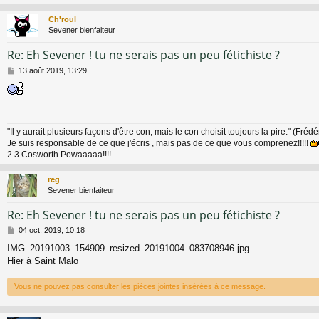
Ch'roul
Sevener bienfaiteur
Re: Eh Sevener ! tu ne serais pas un peu fétichiste ?
M
13 août 2019, 13:29
e
s
s
a
g
"Il y aurait plusieurs façons d'être con, mais le con choisit toujours la pire." (Fréd
e
Je suis responsable de ce que j'écris , mais pas de ce que vous comprenez!!!!!
2.3 Cosworth Powaaaaa!!!!
reg
Sevener bienfaiteur
Re: Eh Sevener ! tu ne serais pas un peu fétichiste ?
M
04 oct. 2019, 10:18
e
IMG_20191003_154909_resized_20191004_083708946.jpg
s
Hier à Saint Malo
s
a
g
Vous ne pouvez pas consulter les pièces jointes insérées à ce message.
e