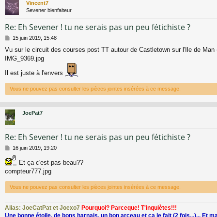
Vincent7
Sevener bienfaiteur
Re: Eh Sevener ! tu ne serais pas un peu fétichiste ?
M
15 juin 2019, 15:48
e
Vu sur le circuit des courses post TT autour de Castletown sur l'Ile de Man
s
IMG_9369.jpg
s
a
Il est juste à l'envers
g
e
Vous ne pouvez pas consulter les pièces jointes insérées à ce message.
JoePat7
Re: Eh Sevener ! tu ne serais pas un peu fétichiste ?
M
16 juin 2019, 19:20
e
s
Et ça c'est pas beau??
s
compteur777.jpg
a
g
Vous ne pouvez pas consulter les pièces jointes insérées à ce message.
e
Alias: JoeCatPat et Joexo7
Pourquoi? Parceque! T'inquiètes!!!
Une bonne étoile, de bons harnais, un bon arceau et ça le fait (2 fois...)... Et m