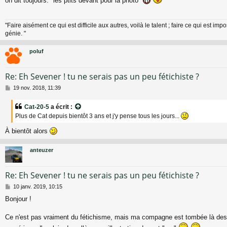
on dit toujours: "les ptits devant pour la photo"
s
a
g
"Faire aisément ce qui est difficile aux autres, voilà le talent ; faire ce qui est impo
e
génie. "
poluf
Re: Eh Sevener ! tu ne serais pas un peu fétichiste ?
M
19 nov. 2018, 11:39
e
s
Cat-20-5
a écrit :
s
Plus de Cat depuis bientôt 3 ans et j'y pense tous les jours...
a
g
À bientôt alors
e
anteuzer
Re: Eh Sevener ! tu ne serais pas un peu fétichiste ?
M
10 janv. 2019, 10:15
e
Bonjour !
s
s
a
Ce n'est pas vraiment du fétichisme, mais ma compagne est tombée là de
g