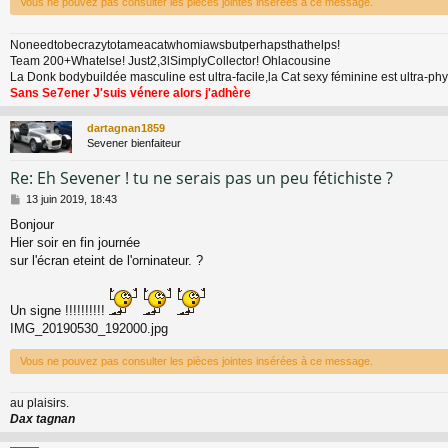
Vous ne pouvez pas consulter les pièces jointes insérées à ce message.
Noneedtobecrazytotameacatwhomiawsbutperhapsthathelps!
Team 200+Whatelse! Just2,3lSimplyCollector! Ohlacousine
La Donk bodybuildée masculine est ultra-facile,la Cat sexy féminine est ultra-p
Sans Se7ener J'suis vénere alors j'adhère
dartagnan1859
Sevener bienfaiteur
Re: Eh Sevener ! tu ne serais pas un peu fétichiste ?
M
13 juin 2019, 18:43
e
Bonjour
s
Hier soir en fin journée
s
a
sur l'écran eteint de l'orninateur. ?
g
e
Un signe !!!!!!!!!!
IMG_20190530_192000.jpg
Vous ne pouvez pas consulter les pièces jointes insérées à ce message.
au plaisirs.
Dax tagnan