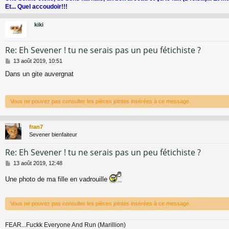
Et... Quel accoudoir!!!
kiki
Re: Eh Sevener ! tu ne serais pas un peu fétichiste ?
M
13 août 2019, 10:51
e
Dans un gite auvergnat
s
s
a
g
Vous ne pouvez pas consulter les pièces jointes insérées à ce message.
e
fran7
Sevener bienfaiteur
Re: Eh Sevener ! tu ne serais pas un peu fétichiste ?
M
13 août 2019, 12:48
e
s
Une photo de ma fille en vadrouille
s
a
g
Vous ne pouvez pas consulter les pièces jointes insérées à ce message.
e
FEAR...Fuckk Everyone And Run (Marillion)