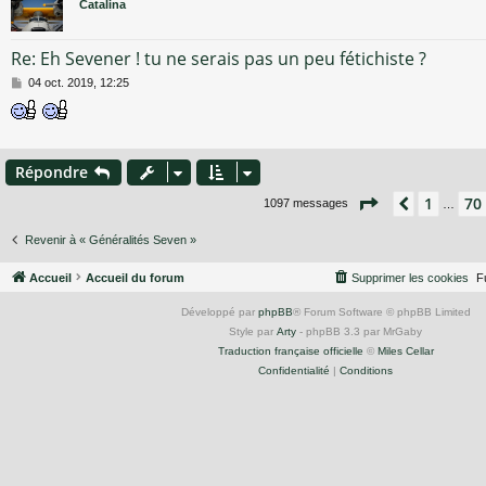
Catalina
Re: Eh Sevener ! tu ne serais pas un peu fétichiste ?
M
04 oct. 2019, 12:25
e
s
s
a
g
Répondre
e
Page
72
sur
74
1
70
Précéden
1097 messages
…
Revenir à « Généralités Seven »
Accueil
Accueil du forum
Supprimer les cookies
F
Développé par
phpBB
® Forum Software © phpBB Limited
Style par
Arty
- phpBB 3.3 par MrGaby
Traduction française officielle
©
Miles Cellar
Confidentialité
|
Conditions