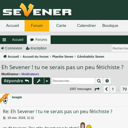
Accueil
Forums
ac
Connexion
Inscription
co
Accueil
Accueil du forum
Planète Seven
Généralités Seven
Eh Sevener ! tu ne serais pas un peu fétichiste ?
ur
ci
Modérateur :
Modérateurs
Rechercher
Recherch
Répondre
s
Page
72
sur
74
1
70
Précéden
1097 messages
…
En ligne
En ligne
beagle
Re: Eh Sevener ! tu ne serais pas un peu fétichiste ?
M
19 nov. 2018, 11:11
e
s