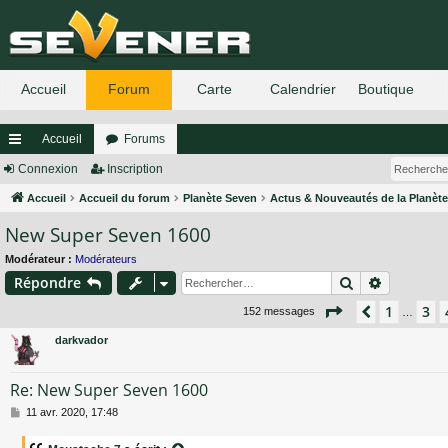
Accueil
Forums
ac
Connexion
Inscription
co
Accueil
Accueil du forum
Planète Seven
Actus & Nouveautés de la Planèt
New Super Seven 1600
ur
ci
Modérateur :
Modérateurs
Rechercher
Recherch
Répondre
s
Page
5
sur
11
1
3
Précéden
152 messages
…
darkvador
Re: New Super Seven 1600
M
11 avr. 2020, 17:48
e
s