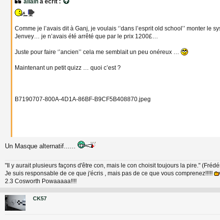
allain
a écrit :
s
a
g
e
Comme je l’avais dit à Ganj, je voulais ‘’dans l’esprit old school’’ monter le s
Jenvey… je n’avais été arrêté que par le prix 1200£…
Juste pour faire ‘’ancien’’ cela me semblait un peu onéreux …
Maintenant un petit quizz … quoi c’est ?
B7190707-800A-4D1A-86BF-B9CF5B408870.jpeg
Un Masque alternatif......
"Il y aurait plusieurs façons d'être con, mais le con choisit toujours la pire." (Fréd
Je suis responsable de ce que j'écris , mais pas de ce que vous comprenez!!!!!
2.3 Cosworth Powaaaaa!!!!
CK57