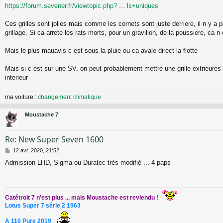
g
https://forum.sevener.fr/viewtopic.php? ... ls+uniques
e
Ces grilles sont jolies mais comme les cornets sont juste derriere, il n y a pas
grillage. Si ca arrete les rats morts, pour un gravillon, de la poussiere, ca n 
Mais le plus mauavis c est sous la pluie ou ca avale direct la flotte
Mais si c est sur une SV, on peut probablement mettre une grille extrieures e
interieur
ma voiture :
changement climatique
Moustache 7
Re: New Super Seven 1600
M
12 avr. 2020, 21:52
e
Admission LHD, Sigma ou Duratec très modifié ... 4 paps
s
s
a
g
e
Catétroit 7 n'est plus ... mais Moustache est reviendu !
Lotus Super 7 série 2 1963
A 110 Pure 2019