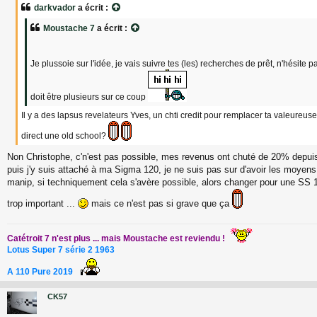
s
darkvador
a écrit :
s
a
Moustache 7
a écrit :
g
e
Je plussoie sur l'idée, je vais suivre tes (les) recherches de prêt, n'hésite pa
doit être plusieurs sur ce coup
Il y a des lapsus revelateurs Yves, un chti credit pour remplacer ta valeureu
direct une old school?
Non Christophe, c'n'est pas possible, mes revenus ont chuté de 20% depuis 
puis j'y suis attaché à ma Sigma 120, je ne suis pas sur d'avoir les moyens 
manip, si techniquement cela s'avère possible, alors changer pour une SS 16
trop important ...
mais ce n'est pas si grave que ça
Catétroit 7 n'est plus ... mais Moustache est reviendu !
Lotus Super 7 série 2 1963
A 110 Pure 2019
CK57