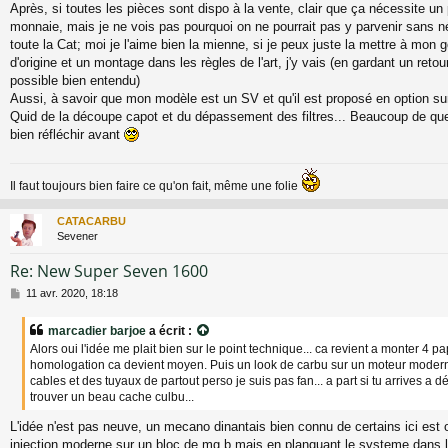
Après, si toutes les pièces sont dispo à la vente, clair que ça nécessite un
monnaie, mais je ne vois pas pourquoi on ne pourrait pas y parvenir sans 
toute la Cat; moi je l'aime bien la mienne, si je peux juste la mettre à mon
d'origine et un montage dans les règles de l'art, j'y vais (en gardant un retour
possible bien entendu)
Aussi, à savoir que mon modèle est un SV et qu'il est proposé en option su
Quid de la découpe capot et du dépassement des filtres... Beaucoup de que
bien réfléchir avant
Il faut toujours bien faire ce qu'on fait, même une folie
CATACARBU
Sevener
Re: New Super Seven 1600
M
11 avr. 2020, 18:18
e
s
marcadier barjoe
a écrit :
s
Alors oui l'idée me plait bien sur le point technique... ca revient a monter 4 
a
homologation ca devient moyen. Puis un look de carbu sur un moteur moder
g
cables et des tuyaux de partout perso je suis pas fan... a part si tu arrives a dé
e
trouver un beau cache culbu...
L'idée n'est pas neuve, un mecano dinantais bien connu de certains ici est
injection moderne sur un bloc de mg b mais en planquant le systeme dans 