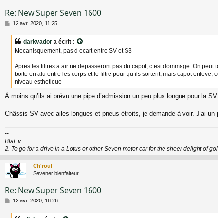
Re: New Super Seven 1600
M
12 avr. 2020, 11:25
e
s
darkvador
a écrit :
s
Mecanisquement, pas d ecart entre SV et S3
a
g
Apres les filtres a air ne depasseront pas du capot, c est dommage. On peut t
e
boite en alu entre les corps et le filtre pour qu ils sortent, mais capot enleve
niveau esthetique
À moins qu’ils ai prévu une pipe d’admission un peu plus longue pour la S
Châssis SV avec ailes longues et pneus étroits, je demande à voir. J’ai un
--
Blat. v.
2. To go for a drive in a Lotus or other Seven motor car for the sheer delight of go
Ch'roul
Sevener bienfaiteur
Re: New Super Seven 1600
M
12 avr. 2020, 18:26
e
s