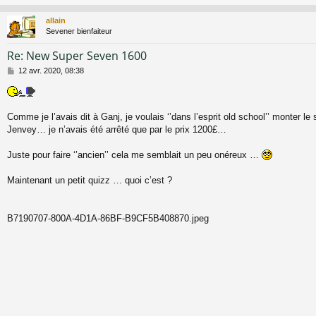
allain
Sevener bienfaiteur
Re: New Super Seven 1600
M
12 avr. 2020, 08:38
e
s
s
a
Comme je l’avais dit à Ganj, je voulais ‘’dans l’esprit old school’’ monter le
g
Jenvey… je n’avais été arrêté que par le prix 1200£…
e
Juste pour faire ‘’ancien’’ cela me semblait un peu onéreux …
Maintenant un petit quizz … quoi c’est ?
B7190707-800A-4D1A-86BF-B9CF5B408870.jpeg