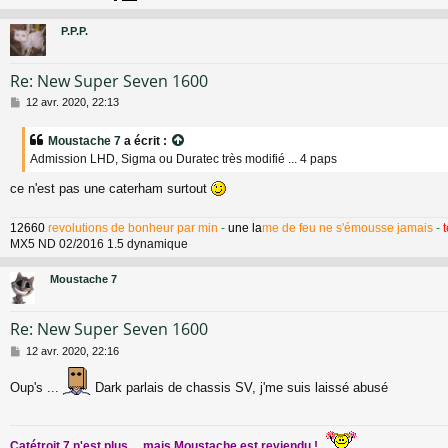
P.P.P.
Re: New Super Seven 1600
M
12 avr. 2020, 22:13
e
s
Moustache 7
a écrit :
s
Admission LHD, Sigma ou Duratec très modifié ... 4 paps
a
g
ce n'est pas une caterham surtout
e
12660
revolutions de bonheur par min
-
une la
me de feu ne s'émousse jamais
-
MX5 ND 02/2016 1.5 dynamique
Moustache 7
Re: New Super Seven 1600
M
12 avr. 2020, 22:16
e
s
Oup's ...
Dark parlais de chassis SV, j'me suis laissé abusé
s
a
g
e
Catétroit 7 n'est plus ... mais Moustache est reviendu !