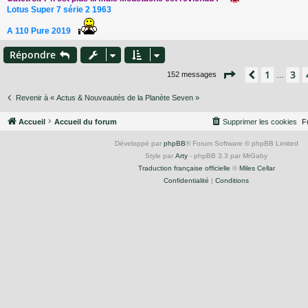
Lotus Super 7 série 2 1963
A 110 Pure 2019
Répondre
Page
5
sur
11
1
3
Précéden
152 messages
…
Revenir à « Actus & Nouveautés de la Planète Seven »
Accueil
Accueil du forum
Supprimer les cookies
F
Développé par
phpBB
® Forum Software © phpBB Limited
Style par
Arty
- phpBB 3.3 par MrGaby
Traduction française officielle
©
Miles Cellar
Confidentialité
|
Conditions