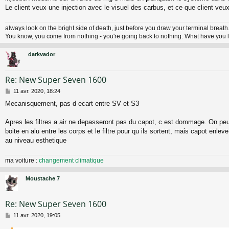
Le client veux une injection avec le visuel des carbus, et ce que client veux
always look on the bright side of death, just before you draw your terminal breath.
You know, you come from nothing - you're going back to nothing. What have you l
darkvador
Re: New Super Seven 1600
M
11 avr. 2020, 18:24
e
Mecanisquement, pas d ecart entre SV et S3
s
s
a
Apres les filtres a air ne depasseront pas du capot, c est dommage. On peu
g
boite en alu entre les corps et le filtre pour qu ils sortent, mais capot enl
e
au niveau esthetique
ma voiture :
changement climatique
Moustache 7
Re: New Super Seven 1600
M
11 avr. 2020, 19:05
e