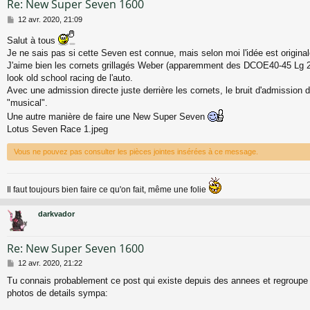
Re: New Super Seven 1600
M
12 avr. 2020, 21:09
e
s
Salut à tous
s
Je ne sais pas si cette Seven est connue, mais selon moi l'idée est original
a
J'aime bien les cornets grillagés Weber (apparemment des DCOE40-45 Lg 2
g
look old school racing de l'auto.
e
Avec une admission directe juste derrière les cornets, le bruit d'admission de
"musical".
Une autre manière de faire une New Super Seven
Lotus Seven Race 1.jpeg
Vous ne pouvez pas consulter les pièces jointes insérées à ce message.
Il faut toujours bien faire ce qu'on fait, même une folie
darkvador
Re: New Super Seven 1600
M
12 avr. 2020, 21:22
e
Tu connais probablement ce post qui existe depuis des annees et regroupe
s
photos de details sympa:
s
a