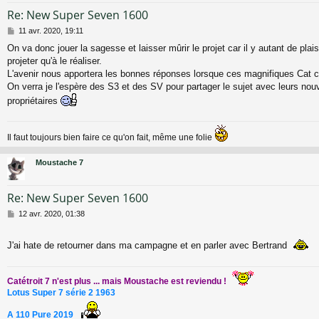
Re: New Super Seven 1600
M
11 avr. 2020, 19:11
e
On va donc jouer la sagesse et laisser mûrir le projet car il y autant de plais
s
projeter qu'à le réaliser.
s
a
L'avenir nous apportera les bonnes réponses lorsque ces magnifiques Cat cir
g
On verra je l'espère des S3 et des SV pour partager le sujet avec leurs no
e
propriétaires
Il faut toujours bien faire ce qu'on fait, même une folie
Moustache 7
Re: New Super Seven 1600
M
12 avr. 2020, 01:38
e
s
J'ai hate de retourner dans ma campagne et en parler avec Bertrand
s
a
g
e
Catétroit 7 n'est plus ... mais Moustache est reviendu !
Lotus Super 7 série 2 1963
A 110 Pure 2019