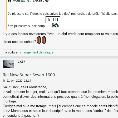
Moustache 7
a écrit :
s
a
g
Je plussoie sur l'idée, je vais suivre tes (les) recherches de prêt, n'hésite pas 
e
être plusieurs sur ce coup
Il y a des lapsus revelateurs Yves, un chti credit pour remplacer ta valeur
direct une old school?
ma voiture :
changement climatique
CK57
Re: New Super Seven 1600
M
11 avr. 2020, 18:14
e
Salut Dark, salut Moustache,
s
je vais creuser le sujet, mais vrai qu'il faut attendre que les premiers modè
s
a
permettrait d'avoir des informations précises quant à l'homologation, la pollut
g
montage.
e
Corrigez-moi si je me trompe, mais j'ai compris que ce modèle serait bientôt
chez Marcassus et selon leur descriptif avec la monte des "carbus" de séri
en conduite à gauche..?