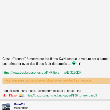
C’est le’’bonnet’’ à mettre sur les filtres K&N lorsque la voiture est à l’arrêt 
pas démarrer avec des filtres à air détrempés …
https://www.truckcessories.ca/KNFilters ... p/E-3120DK
Vous ne pouvez pas consulter les pièces jointes insérées à ce message.
"Big mistake many make, rely on horn instead of brake !"[/b]
Mon Klaxon
:
https://klaxon.cmonsite.fr/uploaded/158 ... n-rond.mp3
BilouCat
Modérateur