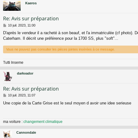
Kaeros
Re: Avis sur préparation
M
10 juil. 2023, 11:00
e
D'après le vendeur il a racheté à son beauf, et l'a immatriculée (cf photo). 
s
Caterham. Il décrit une préférence pour la 1700 SS, plus "soft"...
s
a
g
Vous ne pouvez pas consulter les pièces jointes insérées à ce message.
e
Tutti Inseme
darkvador
Re: Avis sur préparation
M
10 juil. 2023, 11:07
e
Une copie de la Carte Grise est le seul moyen d avoir une idee serieuse
s
s
a
g
ma voiture :
changement climatique
e
Cannondale