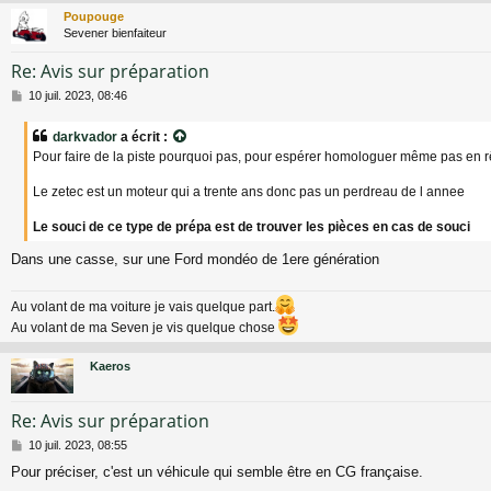
Poupouge
Sevener bienfaiteur
Re: Avis sur préparation
M
10 juil. 2023, 08:46
e
s
darkvador
a écrit :
s
Pour faire de la piste pourquoi pas, pour espérer homologuer même pas en 
a
g
Le zetec est un moteur qui a trente ans donc pas un perdreau de l annee
e
Le souci de ce type de prépa est de trouver les pièces en cas de souci
Dans une casse, sur une Ford mondéo de 1ere génération
Au volant de ma voiture je vais quelque part.
Au volant de ma Seven je vis quelque chose
Kaeros
Re: Avis sur préparation
M
10 juil. 2023, 08:55
e
Pour préciser, c'est un véhicule qui semble être en CG française.
s