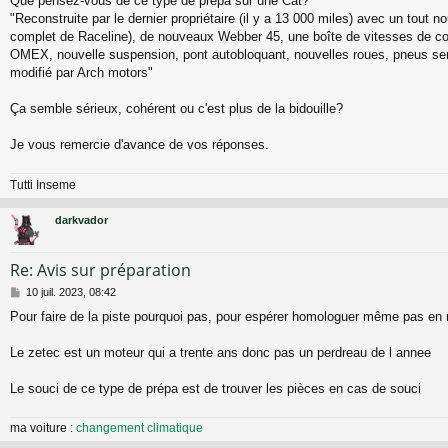
Que pensez-vous de ce type de prépa sur une Cat?
g
"Reconstruite par le dernier propriétaire (il y a 13 000 miles) avec un tout n
e
complet de Raceline), de nouveaux Webber 45, une boîte de vitesses de co
OMEX, nouvelle suspension, pont autobloquant, nouvelles roues, pneus sem
modifié par Arch motors"
Ça semble sérieux, cohérent ou c'est plus de la bidouille?
Je vous remercie d'avance de vos réponses.
Tutti Inseme
darkvador
Re: Avis sur préparation
M
10 juil. 2023, 08:42
e
Pour faire de la piste pourquoi pas, pour espérer homologuer même pas en 
s
s
a
Le zetec est un moteur qui a trente ans donc pas un perdreau de l annee
g
e
Le souci de ce type de prépa est de trouver les pièces en cas de souci
ma voiture :
changement climatique