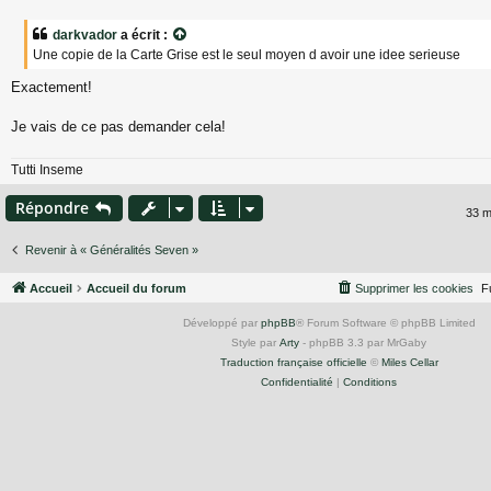
e
s
darkvador
a écrit :
s
Une copie de la Carte Grise est le seul moyen d avoir une idee serieuse
a
g
Exactement!
e
Je vais de ce pas demander cela!
Tutti Inseme
Répondre
33 
Revenir à « Généralités Seven »
Accueil
Accueil du forum
Supprimer les cookies
F
Développé par
phpBB
® Forum Software © phpBB Limited
Style par
Arty
- phpBB 3.3 par MrGaby
Traduction française officielle
©
Miles Cellar
Confidentialité
|
Conditions