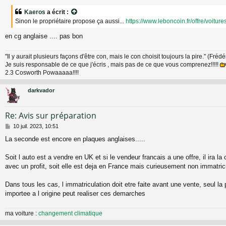
s
Kaeros
a écrit :
s
Sinon le propriétaire propose ça aussi...
https://www.leboncoin.fr/offre/voitu
a
g
en cg anglaise .... pas bon
e
"Il y aurait plusieurs façons d'être con, mais le con choisit toujours la pire." (Fréd
Je suis responsable de ce que j'écris , mais pas de ce que vous comprenez!!!!!
2.3 Cosworth Powaaaaa!!!!
darkvador
Re: Avis sur préparation
M
10 juil. 2023, 10:51
e
La seconde est encore en plaques anglaises.....
s
s
a
Soit l auto est a vendre en UK et si le vendeur francais a une offre, il ira la
g
avec un profit, soit elle est deja en France mais curieusement non immatric
e
Dans tous les cas, l immatriculation doit etre faite avant une vente, seul la 
importee a l origine peut realiser ces demarches
ma voiture :
changement climatique