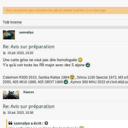
s
a
g
Vous ne pouvez pas consulter les pièces jointes insérées à ce message.
e
Tutti Inseme
samrallye
Re: Avis sur préparation
M
10 juil. 2023, 10:20
e
Une carte grise ne veut pas dire homologuée
s
Y'a qu'à voir toute les R8 major avec des 5 alpine
s
a
g
Caterham R300 2010, Samba Rallye 1984
, Simca 1100 Special 1972, M3 e3
e
2005, 405 Mi16 1988, 405 SRDT 1989
, Kymco 300 MXU 2022 et c'est déjà p
Kaeros
Re: Avis sur préparation
M
10 juil. 2023, 10:38
e
s
samrallye
a écrit :
s