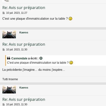
Re: Avis sur préparation
M
10 juil. 2023, 11:27
e
C'est une plaque d'immatriculation sur la table ?
s
s
a
g
Kaeros
e
Re: Avis sur préparation
M
10 juil. 2023, 11:30
e
s
Cannondale
a écrit :
s
C'est une plaque d'immatriculation sur la table ?
a
g
La précédente j'imagine... du moins j'espère...
e
Tutti Inseme
Kaeros
Re: Avis sur préparation
M
10 juil. 2023, 11:30