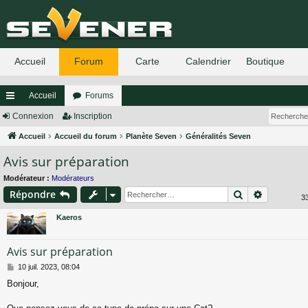
Accueil
Forums
ac
Connexion
Inscription
co
Accueil
Accueil du forum
Planète Seven
Généralités Seven
Avis sur préparation
ur
ci
Modérateur :
Modérateurs
Rechercher
Recherch
Répondre
3
s
Kaeros
Avis sur préparation
M
10 juil. 2023, 08:04
e
Bonjour,
s
s
a