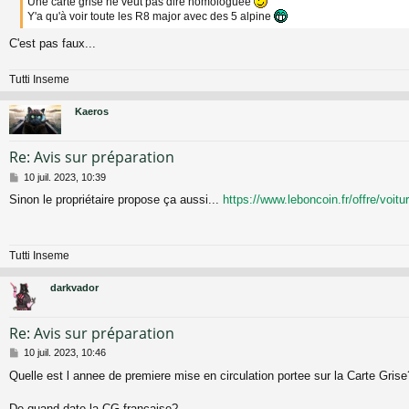
Une carte grise ne veut pas dire homologuée
a
Y'a qu'à voir toute les R8 major avec des 5 alpine
g
e
C'est pas faux...
Tutti Inseme
Kaeros
Re: Avis sur préparation
M
10 juil. 2023, 10:39
e
Sinon le propriétaire propose ça aussi...
https://www.leboncoin.fr/offre/voi
s
s
a
g
Tutti Inseme
e
darkvador
Re: Avis sur préparation
M
10 juil. 2023, 10:46
e
Quelle est l annee de premiere mise en circulation portee sur la Carte Grise
s
s
a
De quand date la CG francaise?