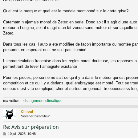
g
e
Quel est la marque et quel est le modele mentionné sur la carte grise?
Caterham n ajamais monté de Zetec en serie. Donc soit il s agit d une auto
moteur a l origine, soit il s agit d un kit vendu sans moteur et sur laquelle 
Zetec.
Dans tous les cas, l auto a ete modifiee de facon importante ou montée par 
presume, en esperant qu il ne soit pas illuminé
L immatriculation francaise dans les regles parait douteuse, les reponses a
permettront de lever l ambiguite existante
Pour les pieces, personne ne sait ce qu il y a dans le moteur qui est preparé
competition et ce qu il y a dedans, quel embrayage est monté. Tout se tro
serieux c est vite compliqué, cher et surtout en general, treeeeeesssss lon
ma voiture :
changement climatique
Ch'roul
Sevener bienfaiteur
Re: Avis sur préparation
M
10 juil. 2023, 10:48
e