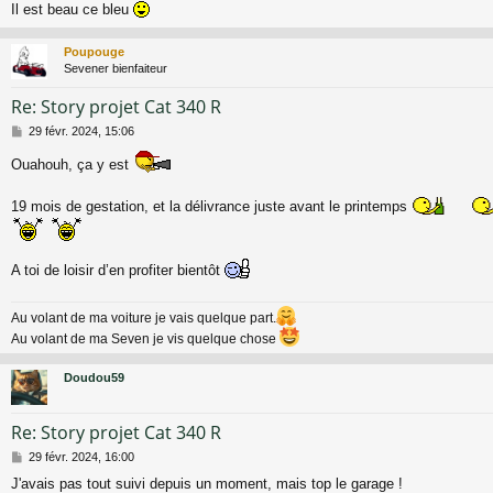
Il est beau ce bleu
s
a
g
Poupouge
e
Sevener bienfaiteur
Re: Story projet Cat 340 R
M
29 févr. 2024, 15:06
e
s
Ouahouh, ça y est
s
a
19 mois de gestation, et la délivrance juste avant le printemps
g
e
A toi de loisir d’en profiter bientôt
Au volant de ma voiture je vais quelque part.
Au volant de ma Seven je vis quelque chose
Doudou59
Re: Story projet Cat 340 R
M
29 févr. 2024, 16:00
e
J'avais pas tout suivi depuis un moment, mais top le garage !
s