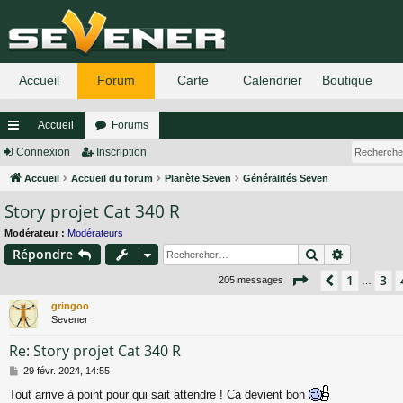
Accueil
Forums
ac
Connexion
Inscription
co
Accueil
Accueil du forum
Planète Seven
Généralités Seven
Story projet Cat 340 R
ur
ci
Modérateur :
Modérateurs
Rechercher
Recherch
Répondre
s
Page
5
sur
14
1
3
Précéden
205 messages
…
gringoo
Sevener
Re: Story projet Cat 340 R
M
29 févr. 2024, 14:55
e
Tout arrive à point pour qui sait attendre ! Ca devient bon
s