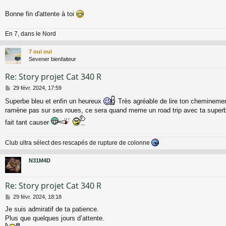
s
a
Bonne fin d'attente à toi
g
e
En 7, dans le Nord
7 oui oui
Sevener bienfaiteur
Re: Story projet Cat 340 R
M
29 févr. 2024, 17:59
e
Superbe bleu et enfin un heureux
Très agréable de lire ton cheminemen
s
ramène pas sur ses roues, ce sera quand meme un road trip avec ta super
s
a
fait tant causer
g
e
Club ultra sélect des rescapés de rupture de colonne
N31M4D
Re: Story projet Cat 340 R
M
29 févr. 2024, 18:18
e
Je suis admiratif de ta patience.
s
Plus que quelques jours d’attente.
s