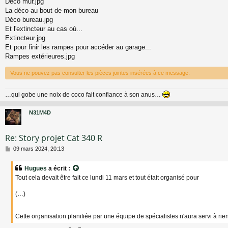
Déco mur.jpg
La déco au bout de mon bureau
Déco bureau.jpg
Et l'extincteur au cas où...
Extincteur.jpg
Et pour finir les rampes pour accéder au garage...
Rampes extérieures.jpg
Vous ne pouvez pas consulter les pièces jointes insérées à ce message.
…qui gobe une noix de coco fait confiance à son anus…
N31M4D
Re: Story projet Cat 340 R
M
09 mars 2024, 20:13
e
s
Hugues
a écrit :
s
Tout cela devait être fait ce lundi 11 mars et tout était organisé pour
a
g
(…)
e
Cette organisation planifiée par une équipe de spécialistes n'aura servi à rien