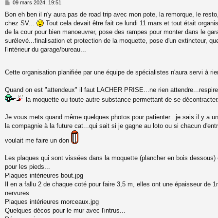
M
09 mars 2024, 19:51
e
Bon eh ben il n'y aura pas de road trip avec mon pote, la remorque, le resto,
s
chez SV...
Tout cela devait être fait ce lundi 11 mars et tout était organ
s
a
de la cour pour bien manoeuvrer, pose des rampes pour monter dans le gara
g
surélevé...finalisation et protection de la moquette, pose d'un extincteur, q
e
l'intérieur du garage/bureau...
Cette organisation planifiée par une équipe de spécialistes n'aura servi à rie
Quand on est "attendeux" il faut LACHER PRISE...ne rien attendre...respire
la moquette ou toute autre substance permettant de se décontracter
Je vous mets quand même quelques photos pour patienter...je sais il y a un(
la compagnie à la future cat...qui sait si je gagne au loto ou si chacun d'en
voulait me faire un don
Les plaques qui sont vissées dans la moquette (plancher en bois dessous) e
pour les pieds...
Plaques intérieures bout.jpg
Il en a fallu 2 de chaque coté pour faire 3,5 m, elles ont une épaisseur de 
nervures
Plaques intérieures morceaux.jpg
Quelques décos pour le mur avec l'intrus...