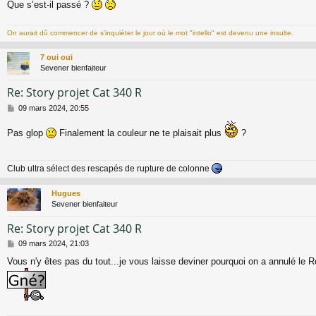
Que s’est-il passé ?
On aurait dû commencer de s’inquiéter le jour où le mot "intello" est devenu une insulte.
7 oui oui
Sevener bienfaiteur
Re: Story projet Cat 340 R
M
09 mars 2024, 20:55
e
s
Pas glop
Finalement la couleur ne te plaisait plus
?
s
a
g
Club ultra sélect des rescapés de rupture de colonne
e
Hugues
Sevener bienfaiteur
Re: Story projet Cat 340 R
M
09 mars 2024, 21:03
e
Vous n'y êtes pas du tout...je vous laisse deviner pourquoi on a annulé le Ro
s
s
a
g
e