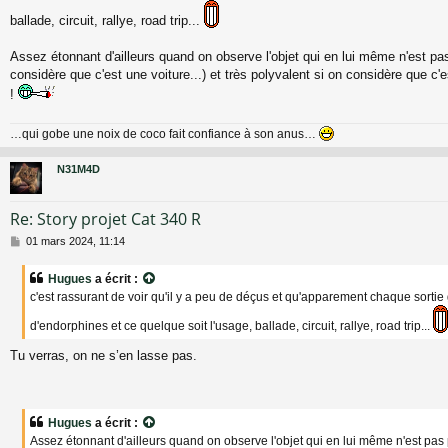
ballade, circuit, rallye, road trip...
Assez étonnant d'ailleurs quand on observe l'objet qui en lui même n'est pas
considère que c'est une voiture...) et très polyvalent si on considère que c'e
!
…qui gobe une noix de coco fait confiance à son anus…
N31M4D
Re: Story projet Cat 340 R
M
01 mars 2024, 11:14
e
s
Hugues
a écrit :
s
c'est rassurant de voir qu'il y a peu de déçus et qu'apparement chaque sortie
a
g
d'endorphines et ce quelque soit l'usage, ballade, circuit, rallye, road trip...
e
Tu verras, on ne s’en lasse pas.
Hugues
a écrit :
Assez étonnant d'ailleurs quand on observe l'objet qui en lui même n'est pas 