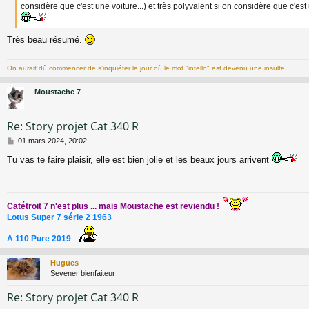
considère que c'est une voiture...) et très polyvalent si on considère que c'est 
Très beau résumé.
On aurait dû commencer de s’inquiéter le jour où le mot "intello" est devenu une insulte.
Moustache 7
Re: Story projet Cat 340 R
M
01 mars 2024, 20:02
e
Tu vas te faire plaisir, elle est bien jolie et les beaux jours arrivent
s
s
a
g
e
Catétroit 7 n'est plus ... mais Moustache est reviendu !
Lotus Super 7 série 2 1963
A 110 Pure 2019
Hugues
Sevener bienfaiteur
Re: Story projet Cat 340 R