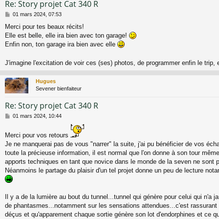
Re: Story projet Cat 340 R
M
01 mars 2024, 07:53
e
Merci pour tes beaux récits!
s
Elle est belle, elle ira bien avec ton garage!
s
a
Enfin non, ton garage ira bien avec elle
g
e
J'imagine l'excitation de voir ces (ses) photos, de programmer enfin le trip, 
Hugues
Sevener bienfaiteur
Re: Story projet Cat 340 R
M
01 mars 2024, 10:44
e
s
Merci pour vos retours
s
Je ne manquerai pas de vous "narrer" la suite, j'ai pu bénéficier de vos éc
a
toute la précieuse information, il est normal que l'on donne à son tour même
g
e
apports techniques en tant que novice dans le monde de la seven ne sont p
Néanmoins le partage du plaisir d'un tel projet donne un peu de lecture no
Il y a de la lumière au bout du tunnel...tunnel qui génère pour celui qui n'a
de phantasmes...notamment sur les sensations attendues...c'est rassurant d
déçus et qu'apparement chaque sortie génère son lot d'endorphines et ce qu