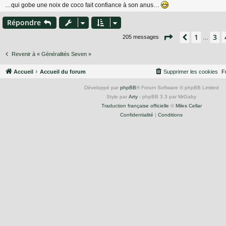
…qui gobe une noix de coco fait confiance à son anus…
Répondre
Page
5
sur
14
1
3
Précéden
205 messages
…
Revenir à « Généralités Seven »
Accueil
Accueil du forum
Supprimer les cookies
F
Développé par
phpBB
® Forum Software © phpBB Limited
Style par
Arty
- phpBB 3.3 par MrGaby
Traduction française officielle
©
Miles Cellar
Confidentialité
|
Conditions