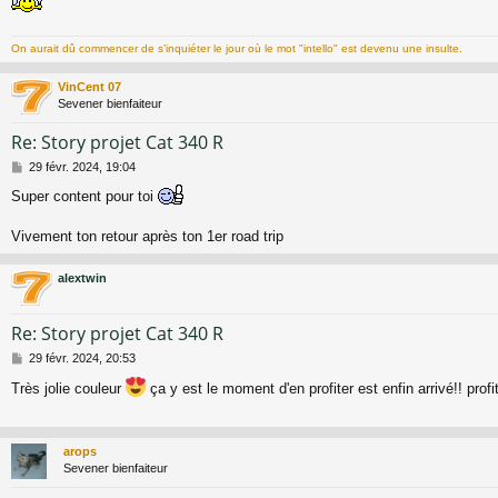
a
g
e
On aurait dû commencer de s’inquiéter le jour où le mot "intello" est devenu une insulte.
VinCent 07
Sevener bienfaiteur
Re: Story projet Cat 340 R
M
29 févr. 2024, 19:04
e
Super content pour toi
s
s
a
Vivement ton retour après ton 1er road trip
g
e
alextwin
Re: Story projet Cat 340 R
M
29 févr. 2024, 20:53
e
Très jolie couleur
ça y est le moment d'en profiter est enfin arrivé!! profit
s
s
a
g
arops
e
Sevener bienfaiteur