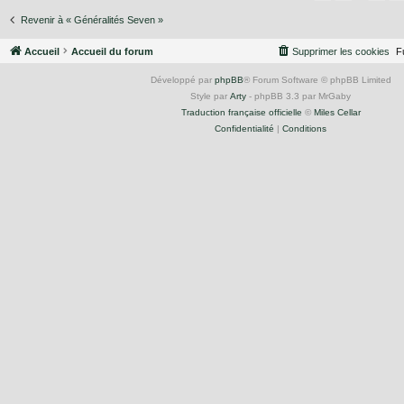
Revenir à « Généralités Seven »
Accueil
Accueil du forum
Supprimer les cookies
F
Développé par
phpBB
® Forum Software © phpBB Limited
Style par
Arty
- phpBB 3.3 par MrGaby
Traduction française officielle
©
Miles Cellar
Confidentialité
|
Conditions