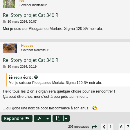
reg
Sevener bienfaiteur
Re: Story projet Cat 340 R
M
10 mars 2024, 20:07
e
Moi je suis sur Plougasnou Morlaix. Sigma 120 SV noir alu.
s
s
a
g
Hugues
e
Sevener bienfaiteur
Re: Story projet Cat 340 R
M
10 mars 2024, 20:19
e
s
reg
a écrit :
s
Moi je suis sur Plougasnou Morlaix. Sigma 120 SV noir alu.
a
g
Hello tous les 2 on s’organisera quelque chose pour se rencontrer !
e
Ça peut être chez moi c’est à peu près au milieu…
…qui gobe une noix de coco fait confiance à son anus…
Répondre
Page
8
sur
14
1
6
7
Précédent
205 messages
…