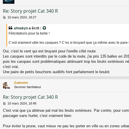
Re: Story projet Cat 340 R
M
10 mars 2024, 18:27
e
s
ahnakyn
a écrit :
s
Félicitations pour ta belle !
a
g
C’est vraiment utile les casques ? C’es si bruyant que ça même avec le pare-
e
Oui, c'est le vent qui est bruyant pour l'oreille côté route.
Les casques sont interdits par le code de la route, j'ai pris 135 balles en 2
puis les casques sont problématiques atténuant trop les bruits extérieurs n
c'est vrai.
Une paire de petits bouchons auditifs font parfaitement le boulot.
Galinette
Sevener bienfaiteur
Re: Story projet Cat 340 R
M
10 mars 2024, 18:48
e
C'est vrai que ça atténue pal mal les bruits extérieurs. Par contre, pour c
s
passager sans hurler, c'est vraiment bien.
s
a
g
Pour éviter la prune, vaut mieux ne pas les porter en ville ou en zones urb
e