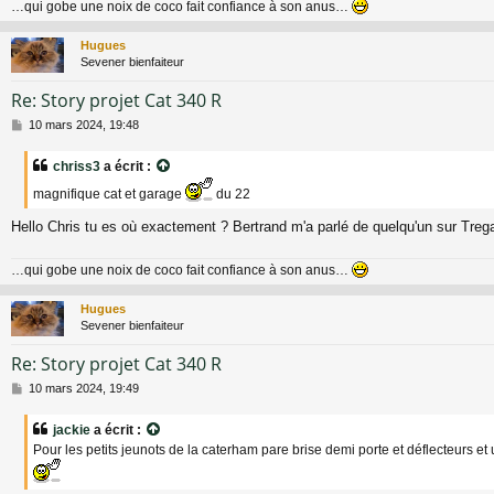
…qui gobe une noix de coco fait confiance à son anus…
Hugues
Sevener bienfaiteur
Re: Story projet Cat 340 R
M
10 mars 2024, 19:48
e
s
chriss3
a écrit :
s
a
magnifique cat et garage
du 22
g
e
Hello Chris tu es où exactement ? Bertrand m'a parlé de quelqu'un sur Treg
…qui gobe une noix de coco fait confiance à son anus…
Hugues
Sevener bienfaiteur
Re: Story projet Cat 340 R
M
10 mars 2024, 19:49
e
s
jackie
a écrit :
s
Pour les petits jeunots de la caterham pare brise demi porte et déflecteurs et u
a
g
e