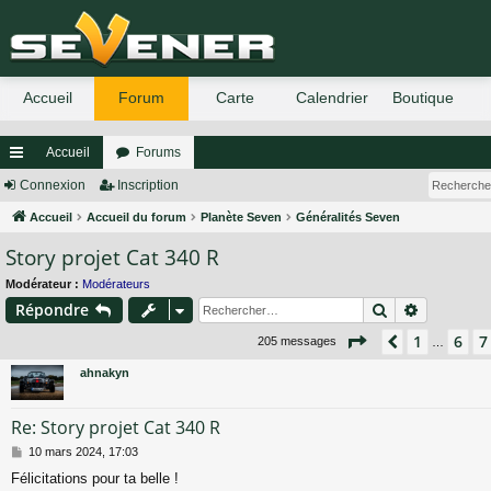
Accueil
Forums
ac
Connexion
Inscription
co
Accueil
Accueil du forum
Planète Seven
Généralités Seven
Story projet Cat 340 R
ur
ci
Modérateur :
Modérateurs
Rechercher
Recherch
Répondre
s
Page
8
sur
14
1
6
7
Précédent
205 messages
…
ahnakyn
Re: Story projet Cat 340 R
M
10 mars 2024, 17:03
e
Félicitations pour ta belle !
s