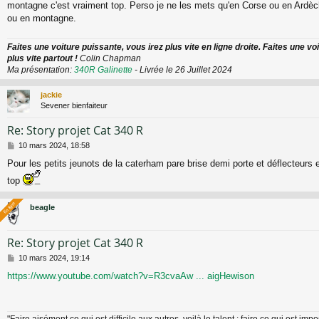
montagne c'est vraiment top. Perso je ne les mets qu'en Corse ou en Ardè
ou en montagne.
Faites une voiture puissante, vous irez plus vite en ligne droite. Faites une vo
plus vite partout !
Colin Chapman
Ma présentation:
340R Galinette
- Livrée le 26 Juillet 2024
jackie
Sevener bienfaiteur
Re: Story projet Cat 340 R
M
10 mars 2024, 18:58
e
Pour les petits jeunots de la caterham pare brise demi porte et déflecteurs e
s
s
top
a
g
En ligne
En ligne
beagle
e
Re: Story projet Cat 340 R
M
10 mars 2024, 19:14
e
https://www.youtube.com/watch?v=R3cvaAw ... aigHewison
s
s
a
g