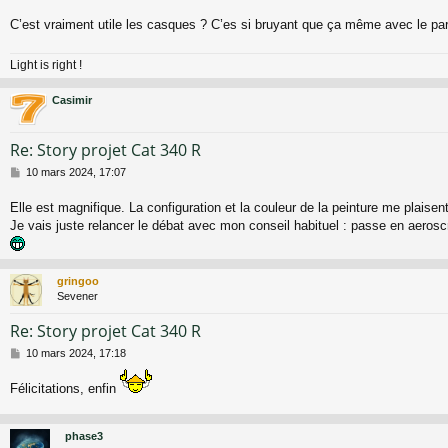
s
a
C’est vraiment utile les casques ? C’es si bruyant que ça même avec le par
g
e
Light is right !
Casimir
Re: Story projet Cat 340 R
M
10 mars 2024, 17:07
e
s
Elle est magnifique. La configuration et la couleur de la peinture me plais
s
Je vais juste relancer le débat avec mon conseil habituel : passe en aeros
a
g
e
gringoo
Sevener
Re: Story projet Cat 340 R
M
10 mars 2024, 17:18
e
s
Félicitations, enfin
s
a
g
phase3
e