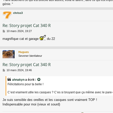
"Faire aisément ce qui est difficile aux autres, voilà le talent ; faire ce qui est impo
e
génie. "
chriss3
Re: Story projet Cat 340 R
M
10 mars 2024, 19:27
e
s
magnifique cat et garage
du 22
s
a
g
Hugues
e
Sevener bienfaiteur
Re: Story projet Cat 340 R
M
10 mars 2024, 19:46
e
s
ahnakyn
a écrit :
s
Félicitations pour ta belle !
a
g
C’est vraiment utile les casques ? C’es si bruyant que ça même avec le pare-
e
Je suis sensible des oreilles et les casques sont vraiment TOP !
Indispensable pour moi (vieux et sourd)