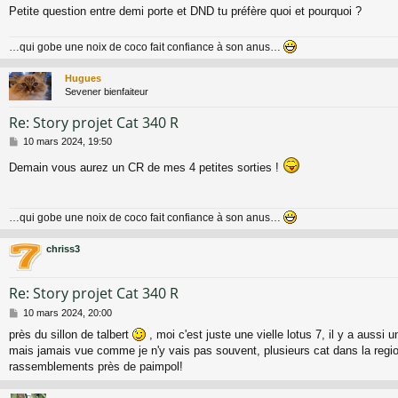
Petite question entre demi porte et DND tu préfère quoi et pourquoi ?
…qui gobe une noix de coco fait confiance à son anus…
Hugues
Sevener bienfaiteur
Re: Story projet Cat 340 R
M
10 mars 2024, 19:50
e
Demain vous aurez un CR de mes 4 petites sorties !
s
s
a
g
…qui gobe une noix de coco fait confiance à son anus…
e
chriss3
Re: Story projet Cat 340 R
M
10 mars 2024, 20:00
e
près du sillon de talbert
, moi c'est juste une vielle lotus 7, il y a aussi 
s
mais jamais vue comme je n'y vais pas souvent, plusieurs cat dans la region,
s
a
rassemblements près de paimpol!
g
e