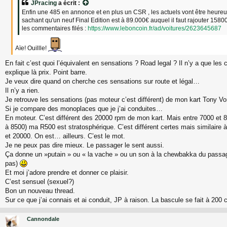
JPracing
a écrit :
g
Enfin une 485 en annonce et en plus un CSR , les actuels vont être heureux
e
sachant qu'un neuf Final Edition est à 89.000€ auquel il faut rajouter 1580
les commentaires filés :
https://www.leboncoin.fr/ad/voitures/2623645687
Aïe! Ouillle!
En fait c’est quoi l’équivalent en sensations ? Road legal ? Il n’y a que les
explique là prix. Point barre.
Je veux dire quand on cherche ces sensations sur route et légal…
Il n’y a rien.
Je retrouve les sensations (pas moteur c’est différent) de mon kart Tony V
Si je compare des monoplaces que je j’ai conduites…
En moteur. C’est différent des 20000 rpm de mon kart. Mais entre 7000 et 
à 8500) ma R500 est stratosphérique. C’est différent certes mais similaire
et 20000. On est… ailleurs. C’est le mot.
Je ne peux pas dire mieux. Le passager le sent aussi.
Ça donne un »putain » ou « la vache » ou un son à la chewbakka du passage
pas)
Et moi j’adore prendre et donner ce plaisir.
C’est sensuel (sexuel?)
Bon un nouveau thread.
Sur ce que j’ai connais et ai conduit, JP à raison. La bascule se fait à 200 
Cannondale