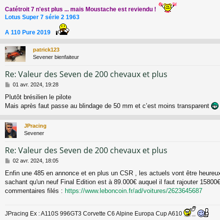
Catétroit 7 n'est plus ... mais Moustache est reviendu !
Lotus Super 7 série 2 1963
A 110 Pure 2019
patrick123
Sevener bienfaiteur
Re: Valeur des Seven de 200 chevaux et plus
M
01 avr. 2024, 19:28
e
Plutôt brésilien le pilote
s
Mais après faut passe au blindage de 50 mm et c’est moins transparent
s
a
g
JPracing
e
Sevener
Re: Valeur des Seven de 200 chevaux et plus
M
02 avr. 2024, 18:05
e
Enfin une 485 en annonce et en plus un CSR , les actuels vont être heureux
s
sachant qu'un neuf Final Edition est à 89.000€ auquel il faut rajouter 15800
s
a
commentaires filés :
https://www.leboncoin.fr/ad/voitures/2623645687
g
e
JPracing Ex : A110S 996GT3 Corvette C6 Alpine Europa Cup A610