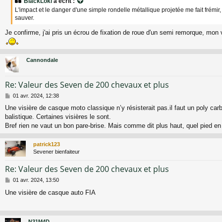
BlackLoki
a écrit :
s
L'impact et le danger d'une simple rondelle métallique projetée me fait frémir,
a
sauver.
g
e
Je confirme, j'ai pris un écrou de fixation de roue d'un semi remorque, mon v
Cannondale
Re: Valeur des Seven de 200 chevaux et plus
M
01 avr. 2024, 12:38
e
Une visière de casque moto classique n’y résisterait pas.il faut un poly ca
s
balistique. Certaines visières le sont.
s
a
Bref rien ne vaut un bon pare-brise. Mais comme dit plus haut, quel pied en 
g
e
patrick123
Sevener bienfaiteur
Re: Valeur des Seven de 200 chevaux et plus
M
01 avr. 2024, 13:50
e
Une visière de casque auto FIA
s
s
a
g
N31M4D