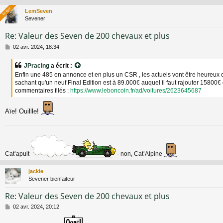
En ligne
En ligne
LemSeven
Sevener
Re: Valeur des Seven de 200 chevaux et plus
M
02 avr. 2024, 18:34
e
s
JPracing
a écrit :
s
Enfin une 485 en annonce et en plus un CSR , les actuels vont être heureux c
a
sachant qu'un neuf Final Edition est à 89.000€ auquel il faut rajouter 15800€ 
g
commentaires filés :
https://www.leboncoin.fr/ad/voitures/2623645687
e
Aïe! Ouillle!
Cat’apult
- non, Cat’Alpine
jackie
Sevener bienfaiteur
Re: Valeur des Seven de 200 chevaux et plus
M
02 avr. 2024, 20:12
e
s