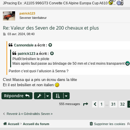
e
JPracing Ex : A110S 996GT3 Corvette C6 Alpine Europa Cup A610
patrick123
Sevener bienfaiteur
Re: Valeur des Seven de 200 chevaux et plus
M
03 avr. 2024, 08:40
e
s
Cannondale
a écrit :
s
a
patrick123
a écrit :
g
Plutôt brésilien le pilote
e
Mais après faut passe au blindage de 50 mm et c’est moins transparent
Pardon c’est quoi l’allusion à Senna ?
C'est Massa qui a pris un écrou dans la tête
Et il est brésilien et non italien
Répondre
Page
33
sur
37
1
31
32
Précédent
555 messages
…
Revenir à « Généralités Seven »
Accueil
Accueil du forum
Supprimer les cookies
F