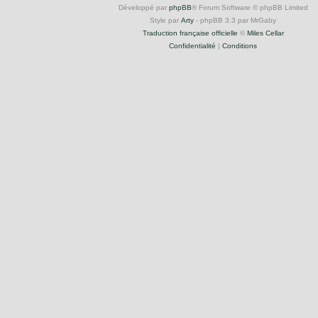
Développé par
phpBB
® Forum Software © phpBB Limited
Style par
Arty
- phpBB 3.3 par MrGaby
Traduction française officielle
©
Miles Cellar
Confidentialité
|
Conditions