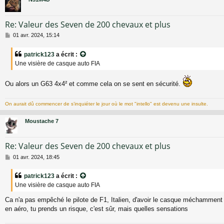
e
Re: Valeur des Seven de 200 chevaux et plus
M
01 avr. 2024, 15:14
e
s
patrick123
a écrit :
s
Une visière de casque auto FIA
a
g
e
Ou alors un G63 4x4² et comme cela on se sent en sécurité.
On aurait dû commencer de s’inquiéter le jour où le mot "intello" est devenu une insulte.
Moustache 7
Re: Valeur des Seven de 200 chevaux et plus
M
01 avr. 2024, 18:45
e
s
patrick123
a écrit :
s
Une visière de casque auto FIA
a
g
Ca n'a pas empêché le pilote de F1, Italien, d'avoir le casque méchammen
e
en aéro, tu prends un risque, c'est sûr, mais quelles sensations