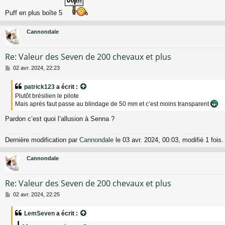
s
Puff en plus boîte 5
a
g
e
Cannondale
Re: Valeur des Seven de 200 chevaux et plus
M
02 avr. 2024, 22:23
e
s
patrick123
a écrit :
s
Plutôt brésilien le pilote
a
Mais après faut passe au blindage de 50 mm et c’est moins transparent
g
e
Pardon c’est quoi l’allusion à Senna ?
Dernière modification par
Cannondale
le 03 avr. 2024, 00:03, modifié 1 fois.
Cannondale
Re: Valeur des Seven de 200 chevaux et plus
M
02 avr. 2024, 22:25
e
s
LemSeven
a écrit :
s
a