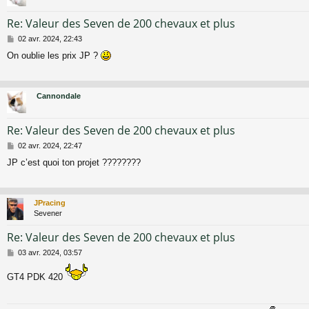
Re: Valeur des Seven de 200 chevaux et plus
M
02 avr. 2024, 22:43
e
On oublie les prix JP ?
s
s
a
g
Cannondale
e
Re: Valeur des Seven de 200 chevaux et plus
M
02 avr. 2024, 22:47
e
JP c’est quoi ton projet ????????
s
s
a
g
JPracing
e
Sevener
Re: Valeur des Seven de 200 chevaux et plus
M
03 avr. 2024, 03:57
e
s
GT4 PDK 420
s
a
g