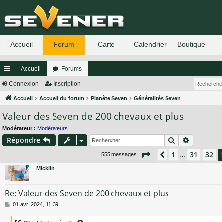
Accueil
Forums
ac
Connexion
Inscription
co
Accueil
Accueil du forum
Planète Seven
Généralités Seven
Valeur des Seven de 200 chevaux et plus
ur
ci
Modérateur :
Modérateurs
Rechercher
Recherch
Répondre
s
Page
33
sur
37
1
31
32
Précédent
555 messages
…
Micklin
Re: Valeur des Seven de 200 chevaux et plus
M
01 avr. 2024, 11:39
e
s