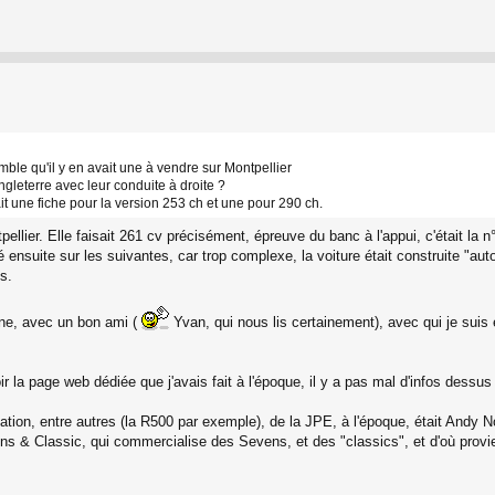
mble qu'il y en avait une à vendre sur Montpellier
gleterre avec leur conduite à droite ?
it une fiche pour la version 253 ch et une pour 290 ch.
llier. Elle faisait 261 cv précisément, épreuve du banc à l'appui, c'était la 
 ensuite sur les suivantes, car trop complexe, la voiture était construite "auto
s.
gne, avec un bon ami (
Yvan, qui nous lis certainement), avec qui je suis e
ir la page web dédiée que j'avais fait à l'époque, il y a pas mal d'infos dessus
ation, entre autres (la R500 par exemple), de la JPE, à l'époque, était Andy 
ens & Classic, qui commercialise des Sevens, et des "classics", et d'où prov