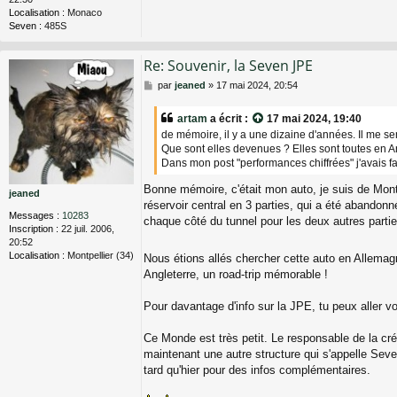
Localisation :
Monaco
Seven :
485S
Re: Souvenir, la Seven JPE
M
par
jeaned
»
17 mai 2024, 20:54
e
s
artam
a écrit :
17 mai 2024, 19:40
s
de mémoire, il y a une dizaine d'années. Il me se
a
Que sont elles devenues ? Elles sont toutes en An
g
Dans mon post "performances chiffrées" j'avais fa
e
Bonne mémoire, c'était mon auto, je suis de Montpe
jeaned
réservoir central en 3 parties, qui a été abandonné
Messages :
10283
chaque côté du tunnel pour les deux autres partie
Inscription :
22 juil. 2006,
20:52
Localisation :
Montpellier (34)
Nous étions allés chercher cette auto en Allema
Angleterre, un road-trip mémorable !
Pour davantage d'info sur la JPE, tu peux aller vo
Ce Monde est très petit. Le responsable de la cré
maintenant une autre structure qui s'appelle Sev
tard qu'hier pour des infos complémentaires.