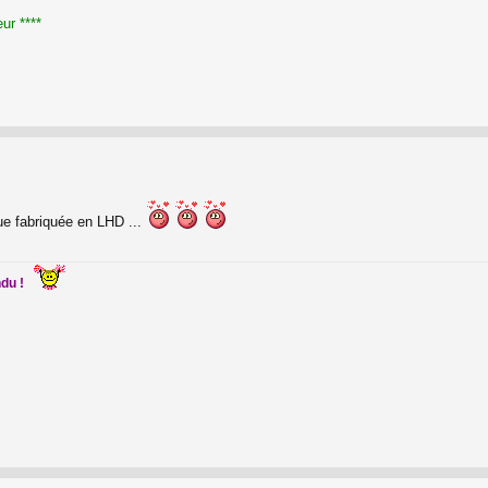
ur ****
que fabriquée en LHD ...
ndu !