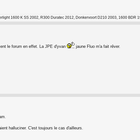
erlight 1600 K SS 2002, R300 Duratec 2012, Donkervoort D210 2003, 1600 BDR 
ient le forum en effet. La JPE d'yvan
jaune Fluo m'a fait rêver.
ham.
ent halluciner. C'est toujours le cas d'ailleurs.