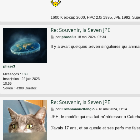
1600 K ex-cup 2000, HPC 2.0i 1995, JPE 1992, Sup
Re: Souvenir, la Seven JPE
M
par
phase3
»
18 mai 2024, 07:34
e
s
Il y a avait quelques Seven singulières qui anima
s
a
g
e
phase3
Messages :
189
Inscription :
22 juin 2023,
10:55
Seven :
R300 Duratec
Re: Souvenir, la Seven JPE
M
par
Erwanmanuelfangio
»
18 mai 2024, 11:14
e
JPE, le modèle qui m'a fait m'intéresser à Cater
s
s
a
J'avais 17 ans, et sa gueule et ses perfs me faisai
g
e