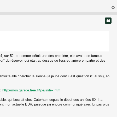
t
n°4, sur 52, et comme c'était une des première, elle avait son fameux
ur" du réservoir qui était au dessus de l'essieu arrière en partie et des
nsuite allé chercher la sienne (la jaune dont il est question ici aussi), en
 :
http://mon.garage.free.fr/jpe/index.htm
Noble, qui bossait chez Caterham depuis le début des années 80. Il a
ient mon actuelle BDR, puisque j'ai encore communiqué avec lui pas plus