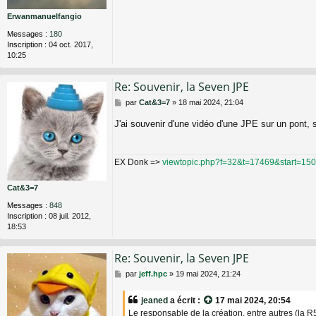
Erwanmanuelfangio
Messages :
180
Inscription :
04 oct. 2017,
10:25
Re: Souvenir, la Seven JPE
M
par
Cat&3=7
»
18 mai 2024, 21:04
e
s
J'ai souvenir d'une vidéo d'une JPE sur un pont, si
s
a
g
EX Donk =>
viewtopic.php?f=32&t=17469&start=150
e
Cat&3=7
Messages :
848
Inscription :
08 juil. 2012,
18:53
Re: Souvenir, la Seven JPE
M
par
jeff.hpc
»
19 mai 2024, 21:24
e
s
jeaned
a écrit :
17 mai 2024, 20:54
s
Le responsable de la création, entre autres (la R
a