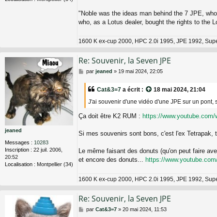
"Noble was the ideas man behind the 7 JPE, who w
who, as a Lotus dealer, bought the rights to the 
1600 K ex-cup 2000, HPC 2.0i 1995, JPE 1992, Sup
Re: Souvenir, la Seven JPE
M
par
jeaned
»
19 mai 2024, 22:05
e
s
Cat&3=7
a écrit :
18 mai 2024, 21:04
s
a
J'ai souvenir d'une vidéo d'une JPE sur un pont, si
g
e
Ça doit être K2 RUM :
https://www.youtube.com
jeaned
Si mes souvenirs sont bons, c'est l'ex Tetrapak, t
Messages :
10283
Inscription :
22 juil. 2006,
Le même faisant des donuts (qu'on peut faire av
20:52
et encore des donuts...
https://www.youtube.co
Localisation :
Montpellier (34)
1600 K ex-cup 2000, HPC 2.0i 1995, JPE 1992, Sup
Re: Souvenir, la Seven JPE
M
par
Cat&3=7
»
20 mai 2024, 11:53
e