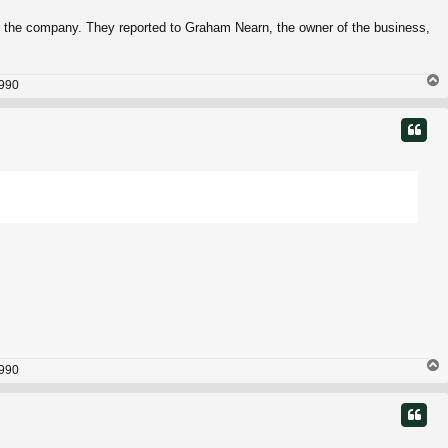
or the company. They reported to Graham Nearn, the owner of the business,
1990
t
1990
t