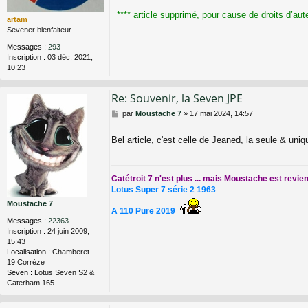
**** article supprimé, pour cause de droits d’aute
artam
Sevener bienfaiteur
Messages :
293
Inscription :
03 déc. 2021,
10:23
Re: Souvenir, la Seven JPE
M
par
Moustache 7
»
17 mai 2024, 14:57
e
s
Bel article, c'est celle de Jeaned, la seule & uni
s
a
g
e
Catétroit 7 n'est plus ... mais Moustache est revie
Lotus Super 7 série 2 1963
Moustache 7
A 110 Pure 2019
Messages :
22363
Inscription :
24 juin 2009,
15:43
Localisation :
Chamberet -
19 Corrèze
Seven :
Lotus Seven S2 &
Caterham 165