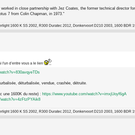
orked in close partnership with Jez Coates, the former technical director f
Lotus 7 from Colin Chapman, in 1973."
erlight 1600 K SS 2002, R300 Duratec 2012, Donkervoort D210 2003, 1600 BDR 
 l'un d’entre vous a le lien
/watch?v=830avqyeTDs
urbalisée, déturbalisée, vendue, crashée, détruite.
ec une 1600K du reste) :
https://www.youtube.com/watch?v=imxjUoyf6gA
m/watch?v=4zFtzPYAik8
erlight 1600 K SS 2002, R300 Duratec 2012, Donkervoort D210 2003, 1600 BDR 