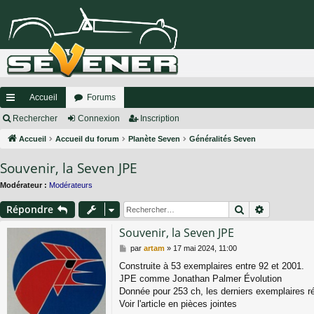
Accueil
Forums
ac
Rechercher
Connexion
Inscription
co
Accueil
Accueil du forum
Planète Seven
Généralités Seven
ur
Souvenir, la Seven JPE
ci
Modérateur :
Modérateurs
s
Rechercher
Recherche
Répondre
Souvenir, la Seven JPE
M
par
artam
»
17 mai 2024, 11:00
e
Construite à 53 exemplaires entre 92 et 2001.
s
JPE comme Jonathan Palmer Évolution
s
a
Donnée pour 253 ch, les derniers exemplaires ré
g
Voir l'article en pièces jointes
e