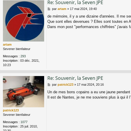
Re: Souvenir, la Seven JPE
M
par
artam
»
17 mai 2024, 19:40
e
de mémoire, il y a une dizaine d'années. Il me se
s
Que sont elles devenues ? Elles sont toutes en An
s
a
Dans mon post "performances chiffrées" j'avais fa
g
e
artam
Sevener bienfaiteur
Messages :
293
Inscription :
03 déc. 2021,
10:23
Re: Souvenir, la Seven JPE
M
par
patrick123
»
17 mai 2024, 20:16
e
Un de mes bons copains a eu une jaune pendant
s
Il est de Nantes, je ne me souviens plus à qui il 
s
a
g
patrick123
e
Sevener bienfaiteur
Messages :
1077
Inscription :
25 juil. 2010,
22:30