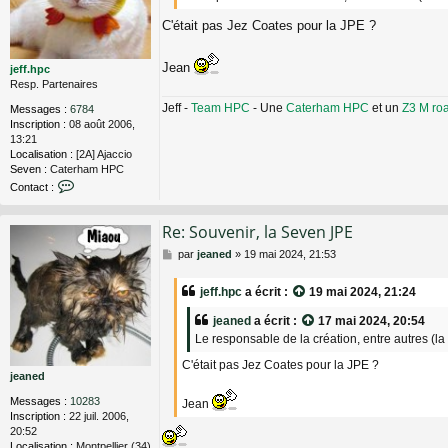
g
C'était pas Jez Coates pour la JPE ?
e
Jean
jeff.hpc
Resp. Partenaires
Jeff -
Team HPC
- Une
Caterham HPC
et un
Z3 M ro
Messages :
6784
Inscription :
08 août 2006,
13:21
Localisation :
[2A] Ajaccio
Seven :
Caterham HPC
C
Contact :
o
n
Re: Souvenir, la Seven JPE
t
a
M
par
jeaned
»
19 mai 2024, 21:53
c
e
t
s
e
jeff.hpc
a écrit :
19 mai 2024, 21:24
s
r
a
j
jeaned
a écrit :
17 mai 2024, 20:54
g
e
Le responsable de la création, entre autres (l
e
f
f
C'était pas Jez Coates pour la JPE ?
jeaned
.
h
Messages :
10283
Jean
p
Inscription :
22 juil. 2006,
c
20:52
Localisation :
Montpellier (34)