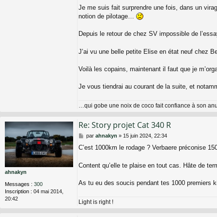
Je me suis fait surprendre une fois, dans un vir
notion de pilotage…
Depuis le retour de chez SV impossible de l’essa
J’ai vu une belle petite Elise en état neuf chez 
Voilà les copains, maintenant il faut que je m’or
Je vous tiendrai au courant de la suite, et not
…qui gobe une noix de coco fait confiance à son a
Re: Story projet Cat 340 R
M
par
ahnakyn
»
15 juin 2024, 22:34
e
C’est 1000km le rodage ? Verbaere préconise 1
s
s
a
Content qu’elle te plaise en tout cas. Hâte de ter
g
ahnakyn
e
As tu eu des soucis pendant tes 1000 premiers k
Messages :
300
Inscription :
04 mai 2014,
20:42
Light is right !