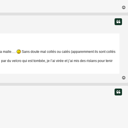
t
 la malle….
Sans doute mal collés ou calés (apparemment ils sont collés
r du velcro qui est tombée, je l’ai virée et j’ai mis des rislans pour tenir
t