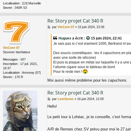
Localisation :
[13] Marseille
Seven :
340R S3
Re: Story projet Cat 340 R
M
par
VinCent 07
»
15 juin 2024, 23:36
e
s
Hugues
a écrit :
15 juin 2024, 22:41
s
Je sais pas si c’est vraiment 1000, Bertrand m’a
a
VinCent 07
g
Sevener bienfaiteur
Des soucis cosmétiques : les 4 capuchons en plas
e
avec une sorte de silicone)
Messages :
687
Et puis la plaque en métal sur laquelle il y a une 
Inscription :
17 juil. 2021,
l’allume cigare sous le tableau de bord
18:37
Pour le reste rien !
Localisation :
Annonay [07]
Seven :
170 R
Moi aussi même problème pour les capuchons.
Re: Story projet Cat 340 R
M
par
LemSeven
»
16 juin 2024, 12:05
e
Hello!
s
s
a
Le petit tour à Lohéac, je te conseille, c'est for
g
e
A/R de Rennes chez SV prévu pour moi le 27 juin p