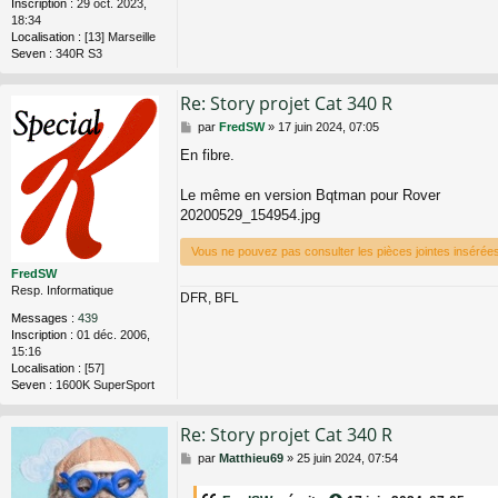
Inscription :
29 oct. 2023,
18:34
Localisation :
[13] Marseille
Seven :
340R S3
Re: Story projet Cat 340 R
M
par
FredSW
»
17 juin 2024, 07:05
e
En fibre.
s
s
a
Le même en version Bqtman pour Rover
g
20200529_154954.jpg
e
Vous ne pouvez pas consulter les pièces jointes inséré
FredSW
Resp. Informatique
DFR, BFL
Messages :
439
Inscription :
01 déc. 2006,
15:16
Localisation :
[57]
Seven :
1600K SuperSport
Re: Story projet Cat 340 R
M
par
Matthieu69
»
25 juin 2024, 07:54
e
s