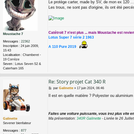
Le protège carter, made by SV, de mon ex 120 ...
s
Les trous, ne sont pas d'origine, ils ont été perc
s
a
g
e
Catétroit 7 n'est plus ... mais Moustache est revie
Moustache 7
Lotus Super 7 série 2 1963
Messages :
22362
Inscription :
24 juin 2009,
A 110 Pure 2019
15:43
Localisation :
Chamberet -
19 Corrèze
Seven :
Lotus Seven S2 &
Caterham 165
Re: Story projet Cat 340 R
M
par
Galinette
»
17 juin 2024, 06:46
e
Il est en quelle matière ? Polyester ou aluminium
s
s
a
g
Faites une voiture puissante, vous irez plus vite en 
e
Ma présentation:
340R Galinette
- Livrée le 26 Juille
Galinette
Sevener bienfaiteur
Messages :
877