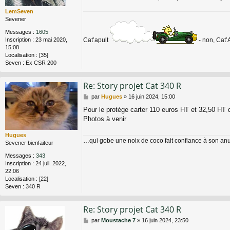
LemSeven
Sevener
Messages :
1605
Inscription :
23 mai 2020,
Cat’apult
- non, Cat’
15:08
Localisation :
[35]
Seven :
Ex CSR 200
Re: Story projet Cat 340 R
M
par
Hugues
»
16 juin 2024, 15:00
e
Pour le protège carter 110 euros HT et 32,50 HT
s
Photos à venir
s
a
g
Hugues
…qui gobe une noix de coco fait confiance à son a
e
Sevener bienfaiteur
Messages :
343
Inscription :
24 juil. 2022,
22:06
Localisation :
[22]
Seven :
340 R
Re: Story projet Cat 340 R
M
par
Moustache 7
»
16 juin 2024, 23:50
e