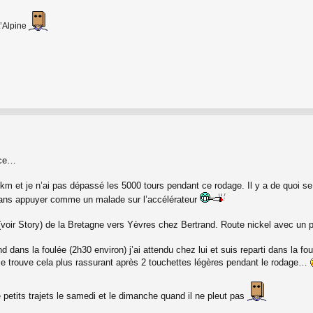
t’Alpine
nce…
km et je n’ai pas dépassé les 5000 tours pendant ce rodage. Il y a de quoi se f
 sans appuyer comme un malade sur l’accélérateur
oir Story) de la Bretagne vers Yèvres chez Bertrand. Route nickel avec un p
 dans la foulée (2h30 environ) j’ai attendu chez lui et suis reparti dans la fou
e, je trouve cela plus rassurant après 2 touchettes légères pendant le rodage…
de petits trajets le samedi et le dimanche quand il ne pleut pas