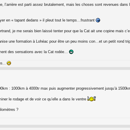
age, l’arrière est parti assez brutalement, mais les choses sont revenues dan
yer en « tapant dedans » il pleut tout le temps…frustrant
Bertrand, je me serais bien laissé tenter pour que la Cat ait une copine mais c
ganise une formation à Lohéac pour être un peu moins con…et un petit rond tri
amment des sensations avec la Cat rodée…
nus…
500km : 1000km à 4000tr max puis augmenter progressivement jusqu’à 1500k
miner le rodage et de voir ce qu’elle a dans le ventre
ilomètres ?