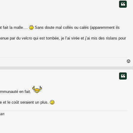
t
t fait la malle….
Sans doute mal collés ou calés (apparemment ils
nue par du velcro qui est tombée, je l’ai virée et j’ai mis des rislans pour
t
communauté en fait.
e et le coût seraient un plus.
man