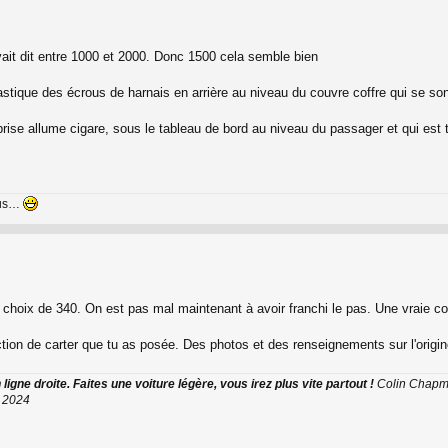
vait dit entre 1000 et 2000. Donc 1500 cela semble bien
tique des écrous de harnais en arrière au niveau du couvre coffre qui se son
prise allume cigare, sous le tableau de bord au niveau du passager et qui est te
nus…
e choix de 340. On est pas mal maintenant à avoir franchi le pas. Une vraie 
ction de carter que tu as posée. Des photos et des renseignements sur l'origin
ligne droite. Faites une voiture légère, vous irez plus vite partout !
Colin Chap
t 2024