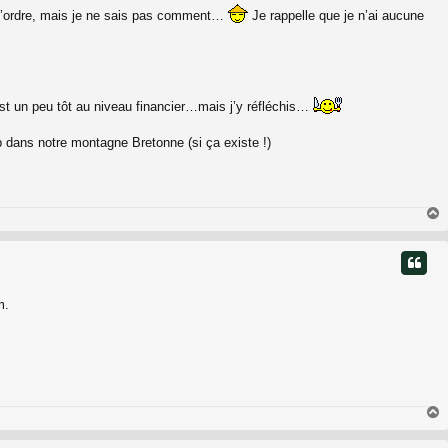
s l’ordre, mais je ne sais pas comment…
Je rappelle que je n’ai aucune
’est un peu tôt au niveau financier…mais j’y réfléchis…
p dans notre montagne Bretonne (si ça existe !)
t
m.