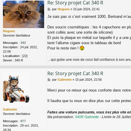
Re: Story projet Cat 340 R
M
par
Hugues
»
15 juin 2024, 22:41
e
Je sais pas si c’est vraiment 1000, Bertrand m’a
s
s
a
Des soucis cosmétiques : les 4 capuchons en plas
g
Hugues
sont collés avec une sorte de silicone)
e
Sevener bienfaiteur
Et puis la plaque en métal sur laquelle il y a une 
tenir l’allume cigare sous le tableau de bord
Messages :
343
Inscription :
24 juil. 2022,
Pour le reste rien !
22:06
Localisation :
[22]
…qui gobe une noix de coco fait confiance à son a
Seven :
340 R
Re: Story projet Cat 340 R
M
par
Galinette
»
15 juin 2024, 22:56
e
s
Merci pour ce retour qui nous conforte dans notr
s
a
Il faudra que tu nous en dise plus sur cette prote
g
e
Galinette
Faites une voiture puissante, vous irez plus vite en 
Sevener bienfaiteur
Ma présentation:
340R Galinette
- Livrée le 26 Juille
Messages :
877
Inscription :
29 oct. 2023,
18:34