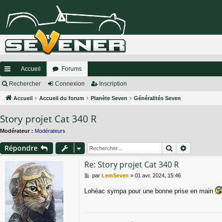
Accueil
Forums
ac
Rechercher
Connexion
Inscription
co
Accueil
Accueil du forum
Planète Seven
Généralités Seven
ur
Story projet Cat 340 R
ci
Modérateur :
Modérateurs
s
Rechercher
Recherche
Répondre
Re: Story projet Cat 340 R
M
par
LemSeven
»
01 avr. 2024, 15:46
e
s
Lohéac sympa pour une bonne prise en main
s
a
g
e