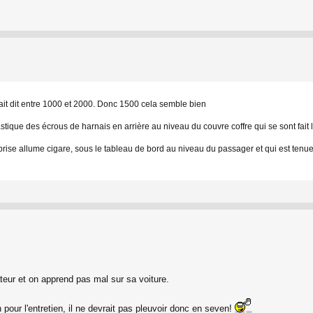
vait dit entre 1000 et 2000. Donc 1500 cela semble bien
tique des écrous de harnais en arrière au niveau du couvre coffre qui se sont fait
prise allume cigare, sous le tableau de bord au niveau du passager et qui est tenue pa
mateur et on apprend pas mal sur sa voiture.
our l'entretien, il ne devrait pas pleuvoir donc en seven!