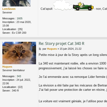
Cat’apult
- non, Ca
LemSeven
Sevener
Messages :
1605
Inscription :
23 mai 2020,
15:08
Localisation :
[35]
Seven :
Ex CSR 200
Re: Story projet Cat 340 R
M
par
Hugues
»
15 juin 2024, 21:22
e
Petite mise à jour de la Story après un long sile
s
s
a
La 340 est maintenant rodée, elle a environ 1000 
g
Hugues
progressivement, j’ai laissé les choses se faire
e
Sevener bienfaiteur
Messages :
343
Je l’ai emmenée avec sa remorque Lider fermée (v
Inscription :
24 juil. 2022,
22:06
La révision a été faite par les mécanos de Bertrand
Localisation :
[22]
J’ai fait poser une protection de carter en résin
Seven :
340 R
La voiture est vraiment géniale, je l’utilise pour 