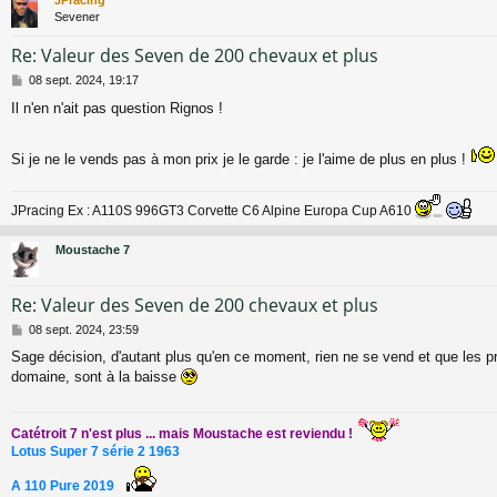
JPracing
Sevener
Re: Valeur des Seven de 200 chevaux et plus
M
08 sept. 2024, 19:17
e
Il n'en n'ait pas question Rignos !
s
s
a
Si je ne le vends pas à mon prix je le garde : je l'aime de plus en plus !
g
e
JPracing Ex : A110S 996GT3 Corvette C6 Alpine Europa Cup A610
Moustache 7
Re: Valeur des Seven de 200 chevaux et plus
M
08 sept. 2024, 23:59
e
Sage décision, d'autant plus qu'en ce moment, rien ne se vend et que les 
s
domaine, sont à la baisse
s
a
g
e
Catétroit 7 n'est plus ... mais Moustache est reviendu !
Lotus Super 7 série 2 1963
A 110 Pure 2019