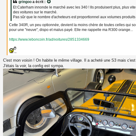
gringoo
a écrit :
g
Et Caterham innonde le marché avec les 340 ! Ils produisent plus, plus vite,
e
des voitures sur le marché.
Pas sûr que le nombre d'acheteurs est proportionnel aux volumes produits .
Cette 340R, un peu optionnée, devient la moins chère de toutes celles qui son
pour une "neuve", dispo et malus payé. Elle me rappelle ma R300 orange...
https://www.leboncoin.fr/ad/voitures/2851334669
C'est mon voisin ! On habite le même village. Il a acheté une S3 mais c'est tr
J'étais la voir, la config est sympa.