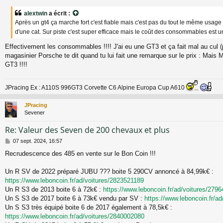
e
s
alextwin
a écrit :
s
Après un gt4 ça marche fort c'est fiable mais c'est pas du tout le même usage 
a
g
d'une cat. Sur piste c'est super efficace mais le coût des consommables est
e
Effectivement les consommables !!!! J'ai eu une GT3 et ça fait mal au cul (
magasinier Porsche te dit quand tu lui fait une remarque sur le prix : Mais
GT3 !!!!
JPracing Ex : A110S 996GT3 Corvette C6 Alpine Europa Cup A610
JPracing
Sevener
Re: Valeur des Seven de 200 chevaux et plus
M
07 sept. 2024, 16:57
e
Recrudescence des 485 en vente sur le Bon Coin !!!
s
s
a
Un R SV de 2022 préparé JUBU ??? boite 5 290CV annoncé à 84,99k€ :
g
https://www.leboncoin.fr/ad/voitures/2823521189
e
Un R S3 de 2013 boite 6 à 72k€ :
https://www.leboncoin.fr/ad/voitures/279
Un S S3 de 2017 boite 6 à 73k€ vendu par SV :
https://www.leboncoin.fr/a
Un S S3 très équipé boite 6 de 2017 également à 78,5k€ :
https://www.leboncoin.fr/ad/voitures/2840002080