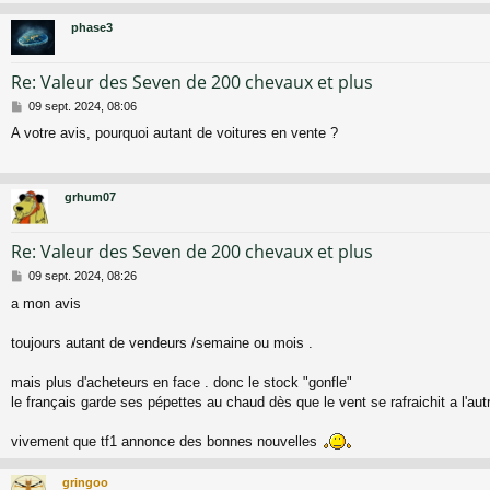
phase3
Re: Valeur des Seven de 200 chevaux et plus
M
09 sept. 2024, 08:06
e
A votre avis, pourquoi autant de voitures en vente ?
s
s
a
g
grhum07
e
Re: Valeur des Seven de 200 chevaux et plus
M
09 sept. 2024, 08:26
e
a mon avis
s
s
a
toujours autant de vendeurs /semaine ou mois .
g
e
mais plus d'acheteurs en face . donc le stock "gonfle"
le français garde ses pépettes au chaud dès que le vent se rafraichit a l'a
vivement que tf1 annonce des bonnes nouvelles
gringoo