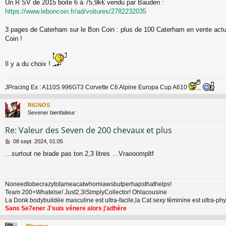
Un R SV de 2015 boite 6 à 75,9k€ vendu par Bauden :
https://www.leboncoin.fr/ad/voitures/2782232035
3 pages de Caterham sur le Bon Coin : plus de 100 Caterham en vente actu
Coin !
Il y a du choix !
JPracing Ex : A110S 996GT3 Corvette C6 Alpine Europa Cup A610
RIGNOS
Sevener bienfaiteur
Re: Valeur des Seven de 200 chevaux et plus
M
08 sept. 2024, 01:05
e
…surtout ne brade pas ton 2,3 litres …Vraooompltf
s
s
a
g
Noneedtobecrazytotameacatwhomiawsbutperhapsthathelps!
e
Team 200+Whatelse! Just2,3lSimplyCollector! Ohlacousine
La Donk bodybuildée masculine est ultra-facile,la Cat sexy féminine est ultra-p
Sans Se7ener J'suis vénere alors j'adhère