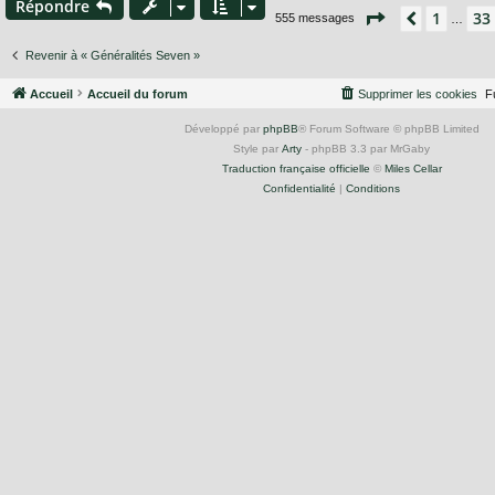
Répondre
Page
35
sur
37
1
33
Précéden
555 messages
…
Revenir à « Généralités Seven »
Accueil
Accueil du forum
Supprimer les cookies
F
Développé par
phpBB
® Forum Software © phpBB Limited
Style par
Arty
- phpBB 3.3 par MrGaby
Traduction française officielle
©
Miles Cellar
Confidentialité
|
Conditions