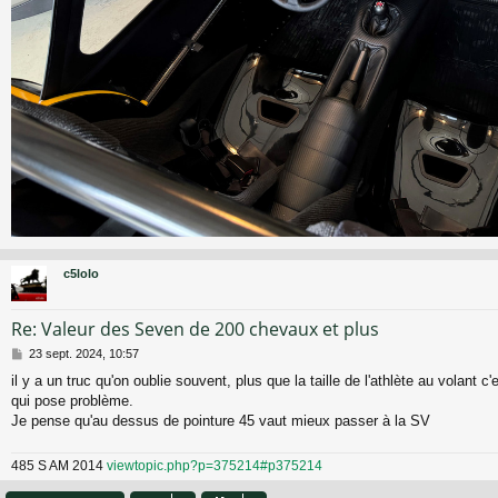
c5lolo
Re: Valeur des Seven de 200 chevaux et plus
M
23 sept. 2024, 10:57
e
il y a un truc qu'on oublie souvent, plus que la taille de l'athlète au volant c'
s
qui pose problème.
s
a
Je pense qu'au dessus de pointure 45 vaut mieux passer à la SV
g
e
485 S AM 2014
viewtopic.php?p=375214#p375214