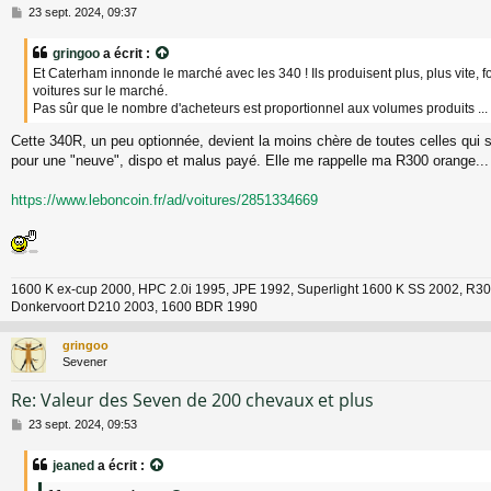
M
23 sept. 2024, 09:37
e
s
gringoo
a écrit :
s
Et Caterham innonde le marché avec les 340 ! Ils produisent plus, plus vite, f
a
voitures sur le marché.
g
Pas sûr que le nombre d'acheteurs est proportionnel aux volumes produits ...
e
Cette 340R, un peu optionnée, devient la moins chère de toutes celles qui s
pour une "neuve", dispo et malus payé. Elle me rappelle ma R300 orange...
https://www.leboncoin.fr/ad/voitures/2851334669
1600 K ex-cup 2000, HPC 2.0i 1995, JPE 1992, Superlight 1600 K SS 2002, R30
Donkervoort D210 2003, 1600 BDR 1990
gringoo
Sevener
Re: Valeur des Seven de 200 chevaux et plus
M
23 sept. 2024, 09:53
e
s
jeaned
a écrit :
s
a