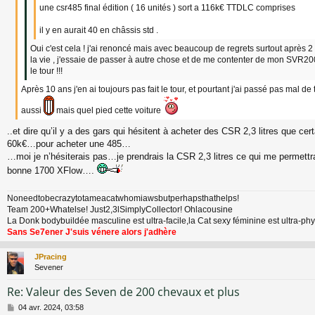
une csr485 final édition ( 16 unités ) sort a 116k€ TTDLC comprises
il y en aurait 40 en châssis std .
Oui c'est cela ! j'ai renoncé mais avec beaucoup de regrets surtout après 2 an
la vie , j'essaie de passer à autre chose et de me contenter de mon SVR200 
le tour !!!
Après 10 ans j'en ai toujours pas fait le tour, et pourtant j'ai passé pas mal 
aussi
mais quel pied cette voiture
..et dire qu’il y a des gars qui hésitent à acheter des CSR 2,3 litres que cer
60k€…pour acheter une 485…
…moi je n’hésiterais pas…je prendrais la CSR 2,3 litres ce qui me permettr
bonne 1700 XFlow….
Noneedtobecrazytotameacatwhomiawsbutperhapsthathelps!
Team 200+Whatelse! Just2,3lSimplyCollector! Ohlacousine
La Donk bodybuildée masculine est ultra-facile,la Cat sexy féminine est ultra-p
Sans Se7ener J'suis vénere alors j'adhère
JPracing
Sevener
Re: Valeur des Seven de 200 chevaux et plus
M
04 avr. 2024, 03:58