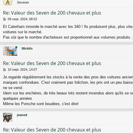
Sevener
Re: Valeur des Seven de 200 chevaux et plus
M
09 sept. 2024, 08:52
e
Et Caterham innonde le marché avec les 340 ! Ils produisent plus, plus vite
s
voitures sur le marché.
s
a
Pas sûr que le nombre d'acheteurs est proportionnel aux volumes produits .
g
e
Micklin
Re: Valeur des Seven de 200 chevaux et plus
M
10 sept. 2024, 14:07
e
Je regarde régulièrement les stocks à la vente des pros des voitures ancien
s
marques confondues. C'est vraiment pas folichon, les prix ont un peu bais
s
a
ne se vend.
g
Idem sur les enchères, de très beaux lots restent invendus alors qu'ils se se
e
quelques années
Même les Porsche sont boudées, c'est dire!
jeaned
Re: Valeur des Seven de 200 chevaux et plus