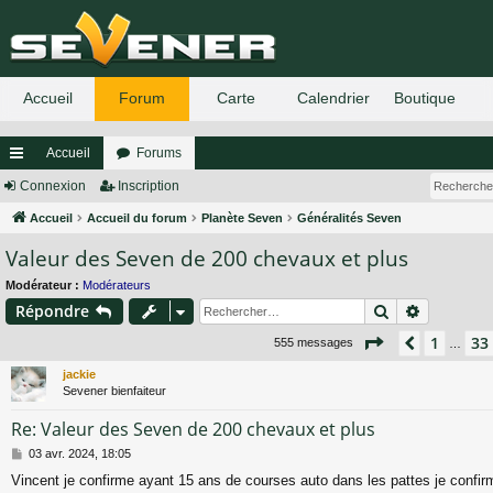
Accueil
Forums
ac
Connexion
Inscription
co
Accueil
Accueil du forum
Planète Seven
Généralités Seven
Valeur des Seven de 200 chevaux et plus
ur
ci
Modérateur :
Modérateurs
Rechercher
Recherch
Répondre
s
Page
35
sur
37
1
33
Précéden
555 messages
…
jackie
Sevener bienfaiteur
Re: Valeur des Seven de 200 chevaux et plus
M
03 avr. 2024, 18:05
e
Vincent je confirme ayant 15 ans de courses auto dans les pattes je confir
s