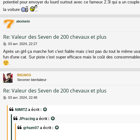
potentiel pour envoyer du lourd surtout avec ce fameux 2.3l qui a un couple 
s
a
la voiture
g
e
alextwin
Re: Valeur des Seven de 200 chevaux et plus
M
03 avr. 2024, 22:27
e
Après un gt4 ça marche fort c'est fiable mais c'est pas du tout le même usa
s
fun d'une cat. Sur piste c'est super efficace mais le coût des consommabl
s
a
.
g
e
RIGNOS
Sevener bienfaiteur
Re: Valeur des Seven de 200 chevaux et plus
M
03 avr. 2024, 22:48
e
s
NIMITZ
a écrit :
s
a
JPracing
a écrit :
g
e
grhum07
a écrit :