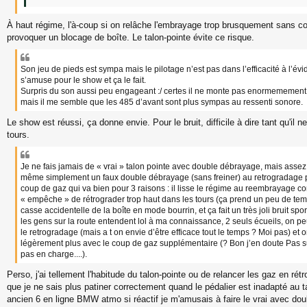
À haut régime, l'à-coup si on relâche l'embrayage trop brusquement sans c
provoquer un blocage de boîte. Le talon-pointe évite ce risque.
Son jeu de pieds est sympa mais le pilotage n’est pas dans l’efficacité à l’évi
s’amuse pour le show et ça le fait.
Surpris du son aussi peu engageant :/ certes il ne monte pas enormemement
mais il me semble que les 485 d’avant sont plus sympas au ressenti sonore.
Le show est réussi, ça donne envie. Pour le bruit, difficile à dire tant qu'il
tours.
Je ne fais jamais de « vrai » talon pointe avec double débrayage, mais assez
même simplement un faux double débrayage (sans freiner) au retrogradage p
coup de gaz qui va bien pour 3 raisons : il lisse le régime au reembrayage com
« empêche » de rétrograder trop haut dans les tours (ça prend un peu de temp
casse accidentelle de la boîte en mode bourrin, et ça fait un très joli bruit sp
les gens sur la route entendent lol à ma connaissance, 2 seuls écueils, on peu
le retrogradage (mais a t on envie d’être efficace tout le temps ? Moi pas) e
légèrement plus avec le coup de gaz supplémentaire (? Bon j’en doute Pas su
pas en charge....).
Perso, j'ai tellement l'habitude du talon-pointe ou de relancer les gaz en rét
que je ne sais plus patiner correctement quand le pédalier est inadapté au 
ancien 6 en ligne BMW atmo si réactif je m'amusais à faire le vrai avec do