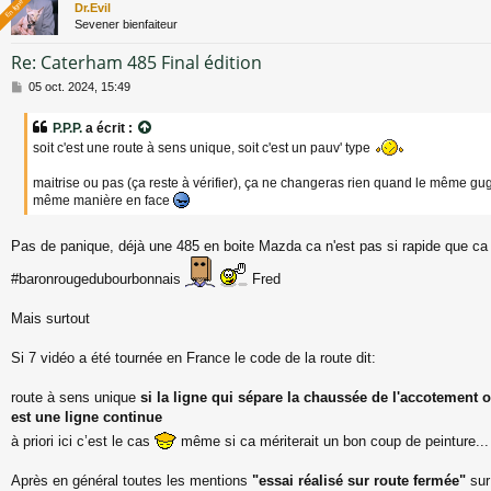
En ligne
En ligne
Dr.Evil
e
Sevener bienfaiteur
Re: Caterham 485 Final édition
M
05 oct. 2024, 15:49
e
s
P.P.P.
a écrit :
s
soit c'est une route à sens unique, soit c'est un pauv' type
a
g
maitrise ou pas (ça reste à vérifier), ça ne changeras rien quand le même gug
e
même manière en face
Pas de panique, déjà une 485 en boite Mazda ca n'est pas si rapide que c
#baronrougedubourbonnais
Fred
Mais surtout
Si 7 vidéo a été tournée en France le code de la route dit:
route à sens unique
si la ligne qui sépare la chaussée de l'accotement o
est une ligne continue
à priori ici c’est le cas
même si ca mériterait un bon coup de peinture...
Après en général toutes les mentions
"essai réalisé sur route fermée"
sur