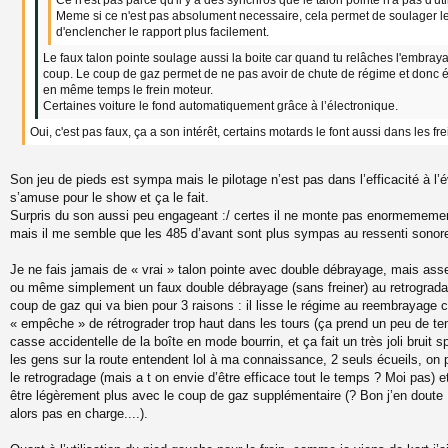
Meme si ce n'est pas absolument necessaire, cela permet de soulager le
d'enclencher le rapport plus facilement.
Le faux talon pointe soulage aussi la boite car quand tu relâches l'embraya
coup. Le coup de gaz permet de ne pas avoir de chute de régime et donc él
en même temps le frein moteur.
Certaines voiture le fond automatiquement grâce à l’électronique.
Oui, c'est pas faux, ça a son intérêt, certains motards le font aussi dans les fr
Son jeu de pieds est sympa mais le pilotage n’est pas dans l’efficacité à l’
s’amuse pour le show et ça le fait.
Surpris du son aussi peu engageant :/ certes il ne monte pas enormememen
mais il me semble que les 485 d’avant sont plus sympas au ressenti sonor
Je ne fais jamais de « vrai » talon pointe avec double débrayage, mais ass
ou même simplement un faux double débrayage (sans freiner) au retrogradag
coup de gaz qui va bien pour 3 raisons : il lisse le régime au reembrayage c
« empêche » de rétrograder trop haut dans les tours (ça prend un peu de te
casse accidentelle de la boîte en mode bourrin, et ça fait un très joli bruit 
les gens sur la route entendent lol à ma connaissance, 2 seuls écueils, on p
le retrogradage (mais a t on envie d’être efficace tout le temps ? Moi pas
être légèrement plus avec le coup de gaz supplémentaire (? Bon j’en doute 
alors pas en charge....).