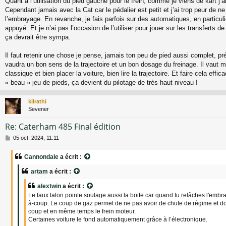
Quant à l’utilisation du pied gauche pour le frein, comme je viens de kart j’a
Cependant jamais avec la Cat car le pédalier est petit et j’ai trop peur de n
l’embrayage. En revanche, je fais parfois sur des automatiques, en particuli
appuyé. Et je n’ai pas l’occasion de l’utiliser pour jouer sur les transferts 
ça devrait être sympa.
Il faut retenir une chose je pense, jamais ton peu de pied aussi complet, préc
vaudra un bon sens de la trajectoire et un bon dosage du freinage. Il vaut m
classique et bien placer la voiture, bien lire la trajectoire. Et faire cela eff
« beau » jeu de pieds, ça devient du pilotage de très haut niveau !
kilrathi
Sevener
Re: Caterham 485 Final édition
M
05 oct. 2024, 11:11
e
s
Cannondale
a écrit :
s
a
artam
a écrit :
g
e
alextwin
a écrit :
Le faux talon pointe soulage aussi la boite car quand tu relâches l'embra
à-coup. Le coup de gaz permet de ne pas avoir de chute de régime et do
coup et en même temps le frein moteur.
Certaines voiture le fond automatiquement grâce à l’électronique.