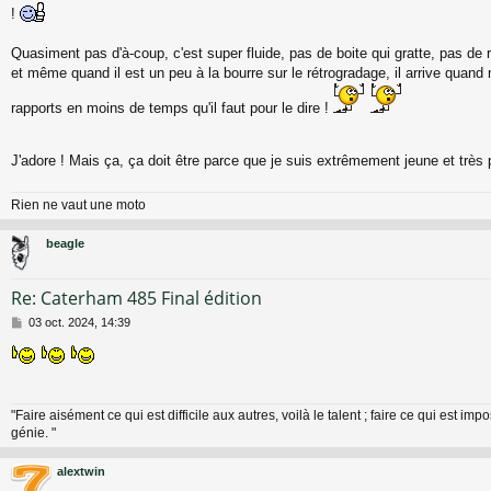
!
s
a
g
Quasiment pas d'à-coup, c'est super fluide, pas de boite qui gratte, pas de 
e
et même quand il est un peu à la bourre sur le rétrogradage, il arrive quand
rapports en moins de temps qu'il faut pour le dire !
J'adore ! Mais ça, ça doit être parce que je suis extrêmement jeune et très
Rien ne vaut une moto
beagle
Re: Caterham 485 Final édition
M
03 oct. 2024, 14:39
e
s
s
a
g
"Faire aisément ce qui est difficile aux autres, voilà le talent ; faire ce qui est impo
e
génie. "
alextwin