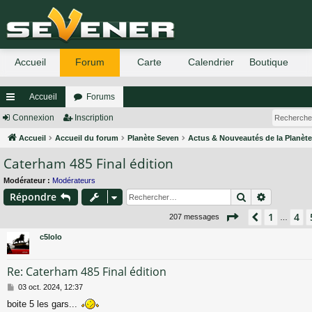
Accueil
Forums
ac
Connexion
Inscription
co
Accueil
Accueil du forum
Planète Seven
Actus & Nouveautés de la Planèt
Caterham 485 Final édition
ur
ci
Modérateur :
Modérateurs
Rechercher
Recherch
Répondre
s
Page
6
sur
14
1
4
Précéden
207 messages
…
c5lolo
Re: Caterham 485 Final édition
M
03 oct. 2024, 12:37
e
boite 5 les gars...
s