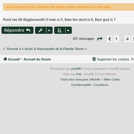
Vous ne pouvez pas consulter les pièces jointes insérées à ce message.
Rock me Mr Bigglesworth! if man is 5, then the devil is 6, then god is 7
Répondre
Page
6
sur
14
1
4
Précéden
207 messages
…
Revenir à « Actus & Nouveautés de la Planète Seven »
Accueil
Accueil du forum
Supprimer les cookies
F
Développé par
phpBB
® Forum Software © phpBB Limited
Style par
Arty
- phpBB 3.3 par MrGaby
Traduction française officielle
©
Miles Cellar
Confidentialité
|
Conditions