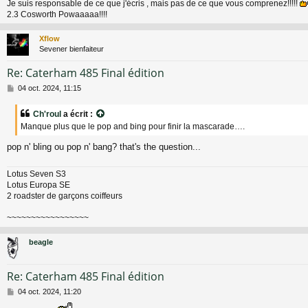
Je suis responsable de ce que j'écris , mais pas de ce que vous comprenez!!!!!
2.3 Cosworth Powaaaaa!!!!
Xflow
Sevener bienfaiteur
Re: Caterham 485 Final édition
M
04 oct. 2024, 11:15
e
s
Ch'roul
a écrit :
s
Manque plus que le pop and bing pour finir la mascarade….
a
g
pop n' bling ou pop n' bang? that's the question...
e
Lotus Seven S3
Lotus Europa SE
2 roadster de garçons coiffeurs
~~~~~~~~~~~~~~~~~
beagle
Re: Caterham 485 Final édition
M
04 oct. 2024, 11:20
e