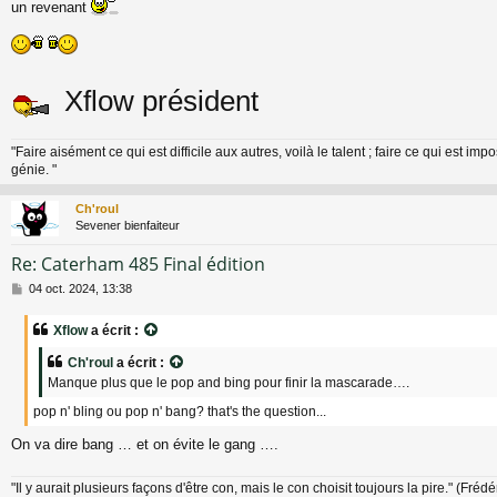
s
un revenant
s
a
g
e
Xflow président
"Faire aisément ce qui est difficile aux autres, voilà le talent ; faire ce qui est impo
génie. "
Ch'roul
Sevener bienfaiteur
Re: Caterham 485 Final édition
M
04 oct. 2024, 13:38
e
s
Xflow
a écrit :
s
a
Ch'roul
a écrit :
g
Manque plus que le pop and bing pour finir la mascarade….
e
pop n' bling ou pop n' bang? that's the question...
On va dire bang … et on évite le gang ….
"Il y aurait plusieurs façons d'être con, mais le con choisit toujours la pire." (Fréd