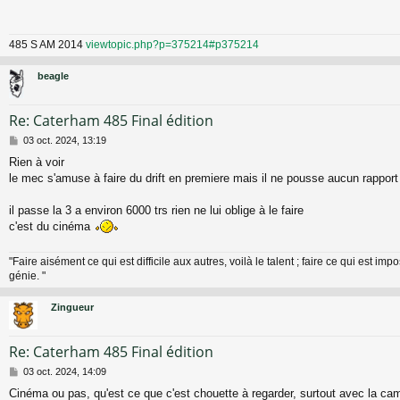
s
a
g
485 S AM 2014
viewtopic.php?p=375214#p375214
e
beagle
Re: Caterham 485 Final édition
M
03 oct. 2024, 13:19
e
Rien à voir
s
le mec s'amuse à faire du drift en premiere mais il ne pousse aucun rapport
s
a
g
il passe la 3 a environ 6000 trs rien ne lui oblige à le faire
e
c'est du cinéma
"Faire aisément ce qui est difficile aux autres, voilà le talent ; faire ce qui est impo
génie. "
Zingueur
Re: Caterham 485 Final édition
M
03 oct. 2024, 14:09
e
Cinéma ou pas, qu'est ce que c'est chouette à regarder, surtout avec la ca
s