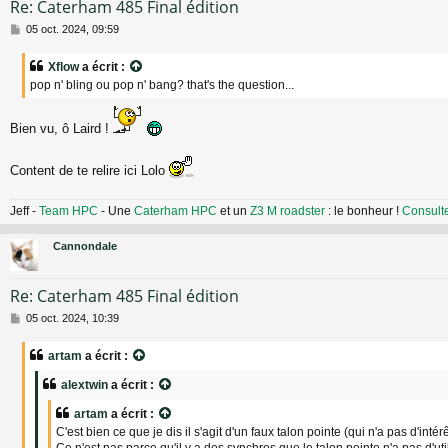
Re: Caterham 485 Final édition
M
05 oct. 2024, 09:59
e
s
Xflow
a écrit :
s
pop n' bling ou pop n' bang? that's the question...
a
g
e
Bien vu, ô Laird !
Content de te relire ici Lolo
Jeff -
Team HPC
- Une
Caterham HPC
et un
Z3 M roadster
: le bonheur !
Consult
Cannondale
Re: Caterham 485 Final édition
M
05 oct. 2024, 10:39
e
s
artam
a écrit :
s
a
alextwin
a écrit :
g
e
artam
a écrit :
C'est bien ce que je dis il s'agit d'un faux talon pointe (qui n'a pas d'intérê
Ce n'est pas parce qu'il y a des synchros que le talon pointe n'a pas d'util