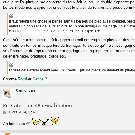
que je ne l'ai plus, je me contente du faux fait le job. Le double n'apporte 
boîtes modernes à synchro, si ce n'est le plaisir de rentrer la vitesse com
Il faut retenir une chose je pense, jamais ton peu de pied aussi complet, précis 
vaudra un bon sens de la trajectoire et un bon dosage du freinage. Il vaut mie
classique et bien placer la voiture, bien lire la trajectoire.
C'est sûr. Le talon-pointe te fait gagner un poil de temps en plus lors des ré
sont faits en temps masqué lors du freinage. Je trouve qu'il fait aussi gagner
se débarrasse de l'opération de rétrogradage plus rapidement et on diminu
gérer (freinage, braquage, corde etc.).
Et faire cela efficacement avec un « beau » jeu de pieds, ça devient du pilota
Comme
Rörhl
et
Senna
?
Cannondale
Re: Caterham 485 Final édition
M
05 oct. 2024, 11:37
e
s
Ah les chats ^^
s
a
g