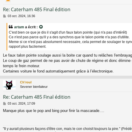
Re: Caterham 485 Final édition
M
03 oct. 2024, 16:36
e
s
artam
a écrit :
s
C'est bien ce que je dis il s'agit d'un faux talon pointe (qui n'a pas d'intérêt)
a
Ce n'est pas parce qu'il y a des synchros que le talon pointe n'a pas d'utilite.
g
Meme si ce n'est pas absolument necessaire, cela permet de soulager le sync
e
rapport plus facilement.
Le faux talon pointe soulage aussi la boite car quand tu relâches l'embrayag
Le coup de gaz permet de ne pas avoir de chute de régime et donc élimine
temps le frein moteur.
Certaines voiture le fond automatiquement grâce à l’électronique.
Ch'roul
Sevener bienfaiteur
Re: Caterham 485 Final édition
M
03 oct. 2024, 17:09
e
Manque plus que le pop and bing pour finir la mascarade….
s
s
a
g
"Il y aurait plusieurs façons d'être con, mais le con choisit toujours la pire." (Fréd
e