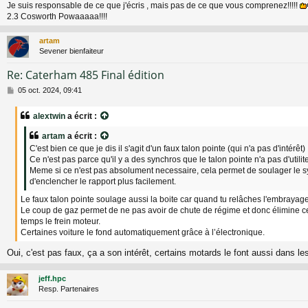
Je suis responsable de ce que j'écris , mais pas de ce que vous comprenez!!!!!
2.3 Cosworth Powaaaaa!!!!
artam
Sevener bienfaiteur
Re: Caterham 485 Final édition
M
05 oct. 2024, 09:41
e
s
alextwin
a écrit :
s
a
artam
a écrit :
g
C'est bien ce que je dis il s'agit d'un faux talon pointe (qui n'a pas d'intérêt)
e
Ce n'est pas parce qu'il y a des synchros que le talon pointe n'a pas d'utilite
Meme si ce n'est pas absolument necessaire, cela permet de soulager le s
d'enclencher le rapport plus facilement.
Le faux talon pointe soulage aussi la boite car quand tu relâches l'embrayage
Le coup de gaz permet de ne pas avoir de chute de régime et donc élimine c
temps le frein moteur.
Certaines voiture le fond automatiquement grâce à l’électronique.
Oui, c'est pas faux, ça a son intérêt, certains motards le font aussi dans le
jeff.hpc
Resp. Partenaires