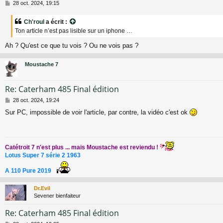
M
28 oct. 2024, 19:15
e
s
Ch'roul
a écrit :
s
Ton article n’est pas lisible sur un iphone …
a
g
Ah ? Qu'est ce que tu vois ? Ou ne vois pas ?
e
Moustache 7
Re: Caterham 485 Final édition
M
28 oct. 2024, 19:24
e
Sur PC, impossible de voir l'article, par contre, la vidéo c'est ok
s
s
a
g
e
Catétroit 7 n'est plus ... mais Moustache est reviendu !
Lotus Super 7 série 2 1963
A 110 Pure 2019
Dr.Evil
Sevener bienfaiteur
Re: Caterham 485 Final édition