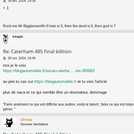
M
28 oct. 2024, 19:35
e
+ 1
s
s
a
g
Rock me Mr Bigglesworth! if man is 5, then the devil is 6, then god is 7
e
beagle
Re: Caterham 485 Final édition
M
28 oct. 2024, 19:45
e
moi je le vois
s
https://blogautomobile.fr/essai-caterha ... nre-365083
s
a
g
au pire tu vas sur
https://blogautomobile.fr
et tu vois l'article
e
plus de naca et ce qui semble être un résonateur, dommage
"Faire aisément ce qui est difficile aux autres, voilà le talent ; faire ce qui est impo
génie. "
Ch'roul
Sevener bienfaiteur