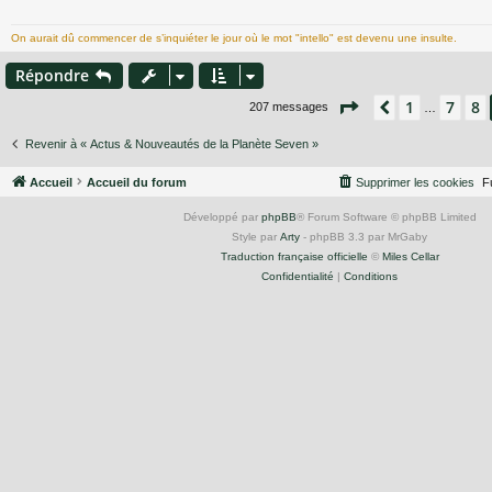
a
g
On aurait dû commencer de s’inquiéter le jour où le mot "intello" est devenu une insulte.
e
Répondre
Page
9
sur
14
1
7
8
Précédent
207 messages
…
Revenir à « Actus & Nouveautés de la Planète Seven »
Accueil
Accueil du forum
Supprimer les cookies
F
Développé par
phpBB
® Forum Software © phpBB Limited
Style par
Arty
- phpBB 3.3 par MrGaby
Traduction française officielle
©
Miles Cellar
Confidentialité
|
Conditions