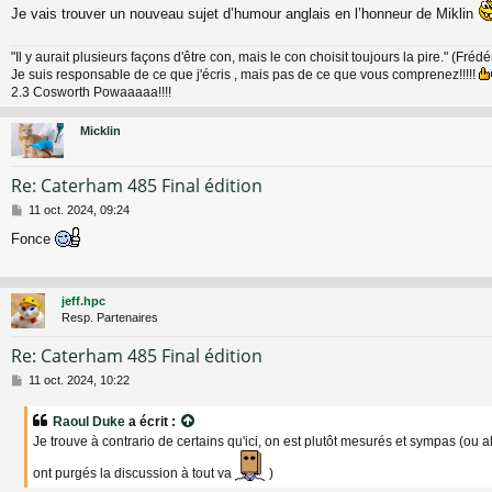
Je vais trouver un nouveau sujet d’humour anglais en l’honneur de Miklin
"Il y aurait plusieurs façons d'être con, mais le con choisit toujours la pire." (Fréd
Je suis responsable de ce que j'écris , mais pas de ce que vous comprenez!!!!!
2.3 Cosworth Powaaaaa!!!!
Micklin
Re: Caterham 485 Final édition
M
11 oct. 2024, 09:24
e
Fonce
s
s
a
g
jeff.hpc
e
Resp. Partenaires
Re: Caterham 485 Final édition
M
11 oct. 2024, 10:22
e
s
Raoul Duke
a écrit :
s
Je trouve à contrario de certains qu'ici, on est plutôt mesurés et sympas (ou 
a
g
ont purgés la discussion à tout va
)
e