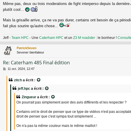
Même pas, deux ou trois moderations de fight interperso depuis la dernière
plutôt cool...
Mais la grisaille arrive, ça ne va pas durer, certains ont besoin de ça périod
fait plus sourire qu'autre chose...
Jeff -
Team HPC
- Une
Caterham HPC
et un
Z3 M roadster
: le bonheur !
Consult
PatrickSeven
Sevener bienfaiteur
Re: Caterham 485 Final édition
M
11 oct. 2024, 12:47
e
s
zitch
a écrit :
s
a
jeff.hpc
a écrit :
g
e
Zingueur
a écrit :
On pourrait pas simplement avoir des avis différents et les respecter ?
Certains ont le droit de penser que ce type de vidéos n'est pas acceptable
droit de penser que c'est sympa tout simplement ...
On n'a pas la même couleur mais le même maillot !