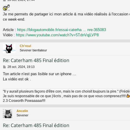
e
s
s
Je me permets de partager ici mon article & ma vidéo réalisés à l'occasion 
a
ce week-end.
g
e
Article :
https://blogautomobile.fr/essai-caterha ... nre-365083
Vidéo :
https://www.youtube.com/watch?v=5TdnVqjLVP8
Ch'roul
Sevener bienfaiteur
Re: Caterham 485 Final édition
M
28 oct. 2024, 19:13
e
Ton article n’est pas lisible sur un iphone …
s
La vidéo est ok .
s
a
g
"Il y aurait plusieurs façons d'être con, mais le con choisit toujours la pire." (Fréd
e
Je suis responsable de ce que j'écris , mais pas de ce que vous comprenez!!!!!
2.3 Cosworth Powaaaaa!!!!
Ancelin
Sevener
Re: Caterham 485 Final édition