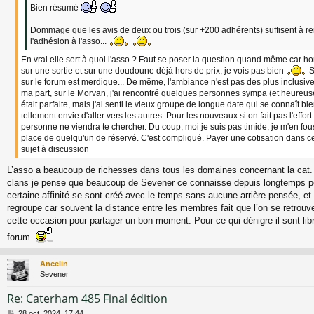
Bien résumé
Dommage que les avis de deux ou trois (sur +200 adhérents) suffisent à r
l'adhésion à l'asso...
En vrai elle sert à quoi l'asso ? Faut se poser la question quand même car ho
sur une sortie et sur une doudoune déjà hors de prix, je vois pas bien
S
sur le forum est merdique... De même, l'ambiance n'est pas des plus inclusive
ma part, sur le Morvan, j'ai rencontré quelques personnes sympa (et heureuse
était parfaite, mais j'ai senti le vieux groupe de longue date qui se connaît bie
tellement envie d'aller vers les autres. Pour les nouveaux si on fait pas l'effort 
personne ne viendra te chercher. Du coup, moi je suis pas timide, je m'en fou
place de quelqu'un de réservé. C'est compliqué. Payer une cotisation dans c
sujet à discussion
L’asso a beaucoup de richesses dans tous les domaines concernant la cat.
clans je pense que beaucoup de Sevener ce connaisse depuis longtemps po
certaine affinité se sont créé avec le temps sans aucune arrière pensée, et 
regroupe car souvent la distance entre les membres fait que l’on se retrouv
cette occasion pour partager un bon moment. Pour ce qui dénigre il sont libr
forum.
Ancelin
Sevener
Re: Caterham 485 Final édition
M
28 oct. 2024, 17:44