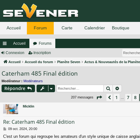
Accueil
Forums
ac
Connexion
Inscription
co
Accueil
Accueil du forum
Planète Seven
Actus & Nouveautés de la Planèt
Caterham 485 Final édition
ur
ci
Modérateur :
Modérateurs
Rechercher
Recherch
Répondre
s
Page
9
sur
14
1
7
8
Précédent
207 messages
…
Micklin
Re: Caterham 485 Final édition
M
09 oct. 2024, 20:00
e
C'est un forum qui regroupe les amateurs d'un style unique de caisse anglais
s