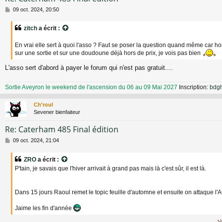
M
09 oct. 2024, 20:50
e
s
zitch
a écrit :
s
a
En vrai elle sert à quoi l'asso ? Faut se poser la question quand même car ho
g
sur une sortie et sur une doudoune déjà hors de prix, je vois pas bien
e
L'asso sert d'abord à payer le forum qui n'est pas gratuit....
Sortie Aveyron le weekend de l'ascension du 06 au 09 Mai 2027
Inscription:
bdg
Ch'roul
Sevener bienfaiteur
Re: Caterham 485 Final édition
M
09 oct. 2024, 21:04
e
s
ZRO
a écrit :
s
P'tain, je savais que l'hiver arrivait à grand pas mais là c'est sûr, il est là.
a
g
e
Dans 15 jours Raoul remet le topic feuille d'automne et ensuite on attaque l'
Jaime les fin d'année