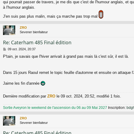
qui pourrait passer de travers, je me dis que c'est de l'humour anglais, et que
s
a
à l'humour anglais.
g
e
J'en suis pas plus malin, mais ça marche pas trop mal
ZRO
Sevener bienfaiteur
Re: Caterham 485 Final édition
M
09 oct. 2024, 20:37
e
P'tain, je savais que l'hiver arrivait à grand pas mais là c'est sûr, il est là.
s
s
a
g
Dans 15 jours Raoul remet le topic feuille d'automne et ensuite on attaque l
e
Jaime les fin d'année
Dernière modification par
ZRO
le 09 oct. 2024, 20:52, modifié 1 fois.
Sortie Aveyron le weekend de l'ascension du 06 au 09 Mai 2027
Inscription:
bdg
ZRO
Sevener bienfaiteur
Re: Caterham 485 Final édition