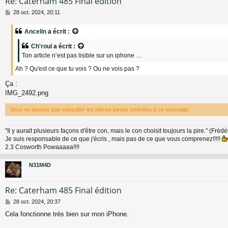
Re: Caterham 485 Final édition
M
28 oct. 2024, 20:11
e
s
Ancelin
a écrit :
s
a
Ch'roul
a écrit :
g
Ton article n’est pas lisible sur un iphone …
e
Ah ? Qu'est ce que tu vois ? Ou ne vois pas ?
Ça :
IMG_2492.png
Vous ne pouvez pas consulter les pièces jointes insérées à ce message.
"Il y aurait plusieurs façons d'être con, mais le con choisit toujours la pire." (Fréd
Je suis responsable de ce que j'écris , mais pas de ce que vous comprenez!!!!!
2.3 Cosworth Powaaaaa!!!!
N31M4D
Re: Caterham 485 Final édition
M
28 oct. 2024, 20:37
e
Cela fonctionne très bien sur mon iPhone.
s
s