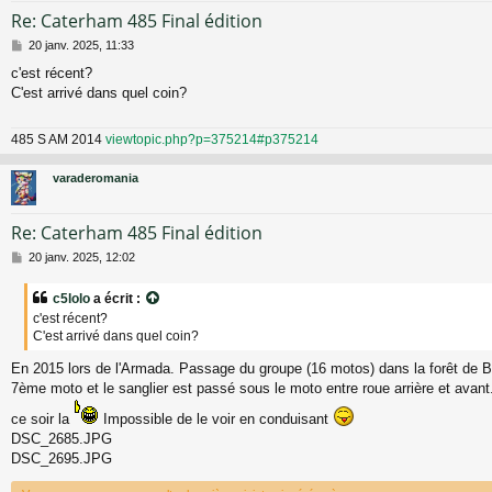
Re: Caterham 485 Final édition
M
20 janv. 2025, 11:33
e
c'est récent?
s
C'est arrivé dans quel coin?
s
a
g
485 S AM 2014
viewtopic.php?p=375214#p375214
e
varaderomania
Re: Caterham 485 Final édition
M
20 janv. 2025, 12:02
e
s
c5lolo
a écrit :
s
c'est récent?
a
C'est arrivé dans quel coin?
g
e
En 2015 lors de l'Armada. Passage du groupe (16 motos) dans la forêt de Br
7ème moto et le sanglier est passé sous le moto entre roue arrière et avant. 
ce soir la
Impossible de le voir en conduisant
DSC_2685.JPG
DSC_2695.JPG