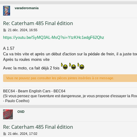
varaderomania
Re: Caterham 485 Final édition
M
21 déc. 2024, 16:55
e
https://youtu.be/SyMQ3AL-MsQ?si=YtzKHc1edgF62Qhz
s
s
a
A 1.57
g
Ca va très vite et après un début d'action sur la pédale de frein, il a juste 
e
Après tu roules moins vite
Avec la moto, ca fait déjà 2 fois
Vous ne pouvez pas consulter les pièces jointes insérées à ce message.
BEC64 - Bearn English Cars - BEC64
(Si vous pensez que l'aventure est dangereuse, je vous propose d'essayer la Routine
- Paulo Coelho)
OliD
Re: Caterham 485 Final édition
M
21 déc. 2024, 17:02