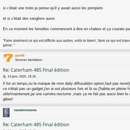
e
si c'était une moto je pense qu'il y aurait aussi les pompiers
et si c'était des sangliers aussi
En ce moment les femelles commencent à être en chaleur et ça courate pa
"Faire aisément ce qui est difficile aux autres, voilà le talent ; faire ce qui est impo
génie. "
pjm45
Sevener bienfaiteur
Re: Caterham 485 Final édition
M
14 janv. 2025, 18:18
e
Il fut un temps,ou la marque de mon daily diffusait(en option,faut pas reve
s
ce n'était pas un gadget,j'en ai eut plusieurs fois et là ou j'habite,en pleine f
s
a
utile!maintenant,jai une caméra nocturne ,mais ça ne fait pas aussi bien le d
g
gibier!
e
varaderomania
Re: Caterham 485 Final édition