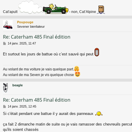
Cat’apult
- non, Cat’Alpine
Poupouge
Sevener bienfaiteur
Re: Caterham 485 Final édition
M
14 janv. 2025, 11:47
e
s
Et surtout les jours de battue où c’est sauvé qui peut
s
a
g
Au volant de ma voiture je vais quelque part.
e
Au volant de ma Seven je vis quelque chose
beagle
Re: Caterham 485 Final édition
M
14 janv. 2025, 12:45
e
Si c'était pendant une battue il y aurait des panneaux
s
s
a
ça fait 2 dimanche matin de suite ou je vais ramasser des chevreuils percu
g
qu'ils soient chassés