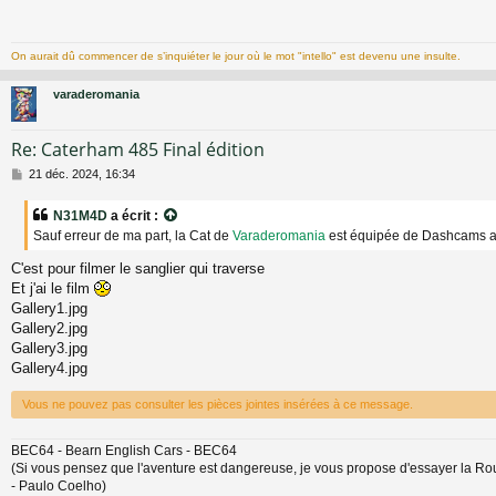
s
a
g
On aurait dû commencer de s’inquiéter le jour où le mot "intello" est devenu une insulte.
e
varaderomania
Re: Caterham 485 Final édition
M
21 déc. 2024, 16:34
e
s
N31M4D
a écrit :
s
Sauf erreur de ma part, la Cat de
Varaderomania
est équipée de Dashcams ava
a
g
C'est pour filmer le sanglier qui traverse
e
Et j'ai le film
Gallery1.jpg
Gallery2.jpg
Gallery3.jpg
Gallery4.jpg
Vous ne pouvez pas consulter les pièces jointes insérées à ce message.
BEC64 - Bearn English Cars - BEC64
(Si vous pensez que l'aventure est dangereuse, je vous propose d'essayer la Routine
- Paulo Coelho)