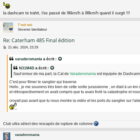
e
s
s
la dashcam te trahit, t'es passé de 96km/h à 98km/h quand il surgit !!!
a
g
e
7 oui oui
Sevener bienfaiteur
Re: Caterham 485 Final édition
M
21 déc. 2024, 23:29
e
s
varaderomania
a écrit :
s
a
N31M4D
a écrit :
g
Sauf erreur de ma part, la Cat de
Varaderomania
est équipée de Dashcams 
e
C'est pour filmer le sanglier qui traverse
Hello , je me souviens très bien de cette sortie jurassienne , on était à un k
et rétrospectivement on avait compris que tu avais frolé la catastrophe et nous 
croyait pas avant que tu nous montre la vidéo et les poils du sanglier sur l'a
Club ultra sélect des rescapés de rupture de colonne
varaderomania