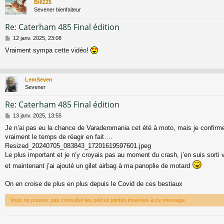
Bill225
Sevener bienfaiteur
Re: Caterham 485 Final édition
M
12 janv. 2025, 23:08
e
Vraiment sympa cette vidéo!
s
s
a
g
LemSeven
e
Sevener
Re: Caterham 485 Final édition
M
13 janv. 2025, 13:55
e
Je n’ai pas eu la chance de Varaderomania cet été à moto, mais je confirme
s
vraiment le temps de réagir en fait….
s
a
Resized_20240705_083843_17201619597601.jpeg
g
Le plus important et je n’y croyais pas au moment du crash, j’en suis sorti v
e
et maintenant j’ai ajouté un gilet airbag à ma panoplie de motard
On en croise de plus en plus depuis le Covid de ces bestiaux
Vous ne pouvez pas consulter les pièces jointes insérées à ce message.