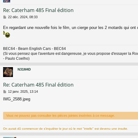
Re: Caterham 485 Final édition
M
22 déc. 2024, 08:33
e
s
En regardant une nouvelle fois le film, un cierge pour les 2 motards qui ont
s
a
g
e
BEC64 - Bearn English Cars - BEC64
(Si vous pensez que l'aventure est dangereuse, je vous propose d'essayer la Routine
- Paulo Coelho)
N31M4D
Re: Caterham 485 Final édition
M
12 janv. 2025, 13:14
e
IMG_2588.jpeg
s
s
a
g
Vous ne pouvez pas consulter les pièces jointes insérées à ce message.
e
On aurait dû commencer de s’inquiéter le jour où le mot "intello" est devenu une insulte.