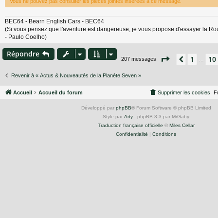
Vous ne pouvez pas consulter les pièces jointes insérées à ce message.
BEC64 - Bearn English Cars - BEC64
(Si vous pensez que l'aventure est dangereuse, je vous propose d'essayer la Routine
- Paulo Coelho)
Répondre
Page
12
sur
14
1
10
Précéden
207 messages
…
Revenir à « Actus & Nouveautés de la Planète Seven »
Accueil
Accueil du forum
Supprimer les cookies
F
Développé par
phpBB
® Forum Software © phpBB Limited
Style par
Arty
- phpBB 3.3 par MrGaby
Traduction française officielle
©
Miles Cellar
Confidentialité
|
Conditions