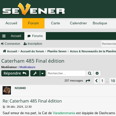
Accueil
Forums
ac
Connexion
Inscription
co
Accueil
Accueil du forum
Planète Seven
Actus & Nouveautés de la Planèt
Caterham 485 Final édition
ur
ci
Modérateur :
Modérateurs
Rechercher
Recherch
Répondre
s
Page
12
sur
14
1
10
Précéden
207 messages
…
N31M4D
Re: Caterham 485 Final édition
M
06 déc. 2024, 12:30
e
Sauf erreur de ma part, la Cat de
Varaderomania
est équipée de Dashcams a
s