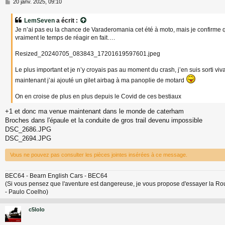
M
20 janv. 2025, 09:10
e
s
LemSeven
a écrit :
s
Je n’ai pas eu la chance de Varaderomania cet été à moto, mais je confirme 
a
vraiment le temps de réagir en fait….
g
e
Resized_20240705_083843_17201619597601.jpeg
Le plus important et je n’y croyais pas au moment du crash, j’en suis sorti viva
maintenant j’ai ajouté un gilet airbag à ma panoplie de motard
On en croise de plus en plus depuis le Covid de ces bestiaux
+1 et donc ma venue maintenant dans le monde de caterham
Broches dans l'épaule et la conduite de gros trail devenu impossible
DSC_2686.JPG
DSC_2694.JPG
Vous ne pouvez pas consulter les pièces jointes insérées à ce message.
BEC64 - Bearn English Cars - BEC64
(Si vous pensez que l'aventure est dangereuse, je vous propose d'essayer la Routine
- Paulo Coelho)
c5lolo