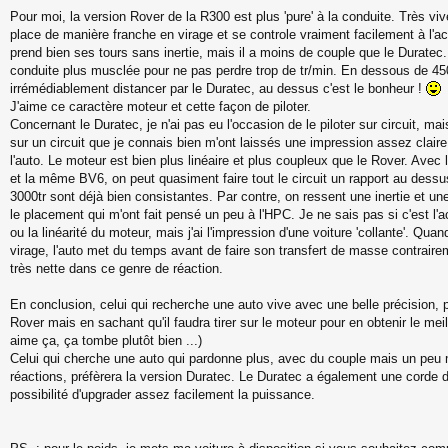
Pour moi, la version Rover de la R300 est plus 'pure' à la conduite. Très vive
place de manière franche en virage et se controle vraiment facilement à l'a
prend bien ses tours sans inertie, mais il a moins de couple que le Durate
conduite plus musclée pour ne pas perdre trop de tr/min. En dessous de 4500
irrémédiablement distancer par le Duratec, au dessus c'est le bonheur !
J'aime ce caractère moteur et cette façon de piloter.
Concernant le Duratec, je n'ai pas eu l'occasion de le piloter sur circuit, m
sur un circuit que je connais bien m'ont laissés une impression assez claire
l'auto. Le moteur est bien plus linéaire et plus coupleux que le Rover. Avec
et la même BV6, on peut quasiment faire tout le circuit un rapport au dess
3000tr sont déjà bien consistantes. Par contre, on ressent une inertie et un
le placement qui m'ont fait pensé un peu à l'HPC. Je ne sais pas si c'est l'a
ou la linéarité du moteur, mais j'ai l'impression d'une voiture 'collante'. Quan
virage, l'auto met du temps avant de faire son transfert de masse contraire
très nette dans ce genre de réaction.
En conclusion, celui qui recherche une auto vive avec une belle précision, p
Rover mais en sachant qu'il faudra tirer sur le moteur pour en obtenir le me
aime ça, ça tombe plutôt bien ...)
Celui qui cherche une auto qui pardonne plus, avec du couple mais un peu
réactions, préfèrera la version Duratec. Le Duratec a également une corde d
possibilité d'upgrader assez facilement la puissance.