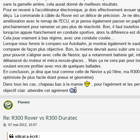
e
sans la gamelle arrière, cela aurait donné de meilleurs résultats.
Pour en revenir à l'accélérateur électronique, je dois effectivement avouer q
déçu. La commande à câble du Rover est un délice de précision. Je ne dés
amélioration avec le remap de l'ECU, et je pense également passer en pap
prochainement pour ramener un peu plus de réactivité. Bon, il faut toutefoi
lorsqu'on appuie franchement en conduite sportive, alors la différence est di
Cela joue vraiment à bas régime, avec une conduite coulée...
Lorsque nous ferons le comparo sur Autobahn, je montrai également le saut
comparer de façon plus objective. Bon, la mienne devrait aussi subir une c
pour pouvoir s'aligner avec celle de Nestor, qui a notamment batterie gel, in
débarassé du moteur et méca essuie-glaces... Mais ça ne sera pas pour t
voulant encore profiter avec moi de quelques ballades.
En conclusion, je dirai que tout comme celle de Nestor a pû l'être, ma R300
optimisée (le plus facile étant pneus et géométrie).
Dans tous les cas, chapeau bas à la mamie
, pour l'agrément et les per
objectif clair: atteindre cet agrément
Florent
Re: R300 Rover vs R300 Duratec
M
07 mai 2012, 15:57
e
s
silicat a écrit :
s