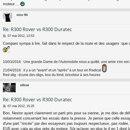
moteur ...
nico 94
Re: R300 Rover vs R300 Duratec
M
07 mai 2012, 13:53
e
Comparo sympa à lire, fait dans le respect de la route et des usagers :que 
s
s
a
g
e
10/03/2016 : Une grande Dame de l'Automobile nous a quitté, une amie s'en est 
21/04/2016 : il y a un "avant" et un "après" à un tour en Radical
Red stig : écurie des stigs, box du fond, bricoleur à ses heures
silicat
Re: R300 Rover vs R300 Duratec
M
07 mai 2012, 15:25
e
Bon, Nestor ayant clairement un parti pris pour sa sienne, je me dois de dé
s
notamment concernant les essais dans la presse. Je pense que celle essay
s
a
d'une part "rincée" par des essayeurs pas toujours respectueux, pas rodée, e
g
EU5 avec cata au plus près du moteur. Sûr qu'avec en plus le 4 en 1 dont l