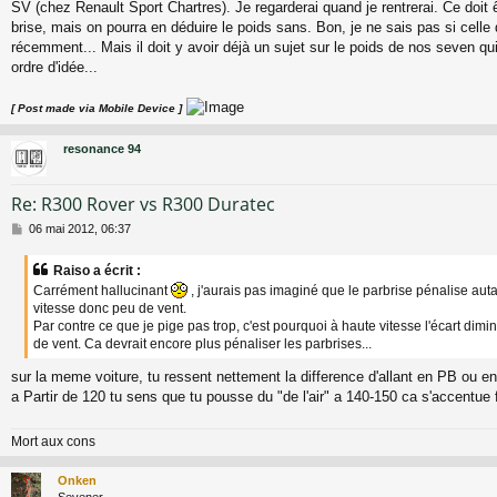
SV (chez Renault Sport Chartres). Je regarderai quand je rentrerai. Ce doit 
s
a
brise, mais on pourra en déduire le poids sans. Bon, je ne sais pas si celle
g
récemment... Mais il doit y avoir déjà un sujet sur le poids de nos seven qu
e
ordre d'idée...
[ Post made via Mobile Device ]
resonance 94
Re: R300 Rover vs R300 Duratec
M
06 mai 2012, 06:37
e
s
Raiso a écrit :
s
Carrément hallucinant
, j'aurais pas imaginé que le parbrise pénalise auta
a
vitesse donc peu de vent.
g
Par contre ce que je pige pas trop, c'est pourquoi à haute vitesse l'écart dimin
e
de vent. Ca devrait encore plus pénaliser les parbrises...
sur la meme voiture, tu ressent nettement la difference d'allant en PB ou e
a Partir de 120 tu sens que tu pousse du "de l'air" a 140-150 ca s'accentue
Mort aux cons
Onken
Sevener