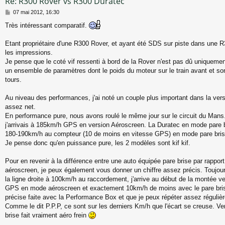
Re: R300 Rover vs R300 Duratec
M
07 mai 2012, 16:30
e
Très intéressant comparatif.
s
s
a
Etant propriétaire d'une R300 Rover, et ayant été SDS sur piste dans une R
g
les impressions.
e
Je pense que le coté vif ressenti à bord de la Rover n'est pas dû uniquemen
un ensemble de paramètres dont le poids du moteur sur le train avant et so
tours.
Au niveau des performances, j'ai noté un couple plus important dans la vers
assez net.
En performance pure, nous avons roulé le même jour sur le circuit du Mans. 
j'arrivais à 185km/h GPS en version Aéroscreen. La Duratec en mode pare br
180-190km/h au compteur (10 de moins en vitesse GPS) en mode pare bris
Je pense donc qu'en puissance pure, les 2 modèles sont kif kif.
Pour en revenir à la différence entre une auto équipée pare brise par rappor
aéroscreen, je peux également vous donner un chiffre assez précis. Toujou
la ligne droite à 100km/h au raccordement, j'arrive au début de la montée 
GPS en mode aéroscreen et exactement 10km/h de moins avec le pare bri
précise faite avec la Performance Box et que je peux répéter assez réguliè
Comme le dit P.P.P, ce sont sur les derniers Km/h que l'écart se creuse. V
brise fait vraiment aéro frein