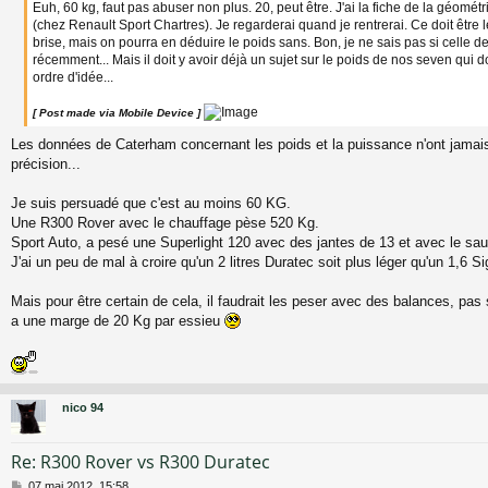
Euh, 60 kg, faut pas abuser non plus. 20, peut être. J'ai la fiche de la géométr
a
(chez Renault Sport Chartres). Je regarderai quand je rentrerai. Ce doit être 
g
brise, mais on pourra en déduire le poids sans. Bon, je ne sais pas si celle d
e
récemment... Mais il doit y avoir déjà un sujet sur le poids de nos seven qui 
ordre d'idée...
[ Post made via Mobile Device ]
Les données de Caterham concernant les poids et la puissance n'ont jamai
précision...
Je suis persuadé que c'est au moins 60 KG.
Une R300 Rover avec le chauffage pèse 520 Kg.
Sport Auto, a pesé une Superlight 120 avec des jantes de 13 et avec le sau
J'ai un peu de mal à croire qu'un 2 litres Duratec soit plus léger qu'un 1,6 
Mais pour être certain de cela, il faudrait les peser avec des balances, pas
a une marge de 20 Kg par essieu
nico 94
Re: R300 Rover vs R300 Duratec
M
07 mai 2012, 15:58