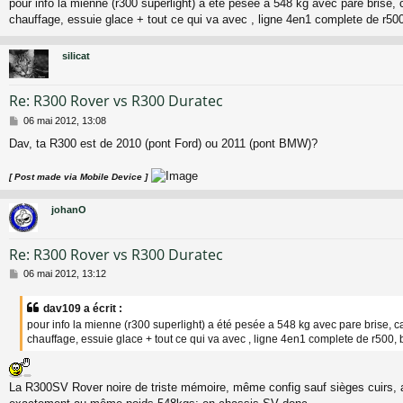
pour info la mienne (r300 superlight) a été pesée a 548 kg avec pare brise, 
s
chauffage, essuie glace + tout ce qui va avec , ligne 4en1 complete de r500,
s
a
g
silicat
e
Re: R300 Rover vs R300 Duratec
M
06 mai 2012, 13:08
e
Dav, ta R300 est de 2010 (pont Ford) ou 2011 (pont BMW)?
s
s
a
[ Post made via Mobile Device ]
g
e
johanO
Re: R300 Rover vs R300 Duratec
M
06 mai 2012, 13:12
e
s
dav109 a écrit :
s
pour info la mienne (r300 superlight) a été pesée a 548 kg avec pare brise, ca
a
chauffage, essuie glace + tout ce qui va avec , ligne 4en1 complete de r500, ba
g
e
La R300SV Rover noire de triste mémoire, même config sauf sièges cuirs, 