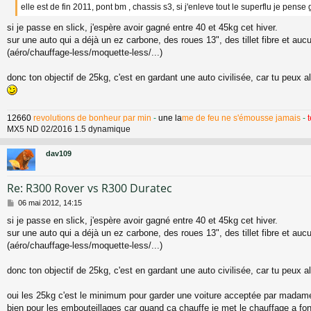
elle est de fin 2011, pont bm , chassis s3, si j'enleve tout le superflu je pense
si je passe en slick, j'espère avoir gagné entre 40 et 45kg cet hiver.
sur une auto qui a déjà un ez carbone, des roues 13", des tillet fibre et auc
(aéro/chauffage-less/moquette-less/...)
donc ton objectif de 25kg, c'est en gardant une auto civilisée, car tu peux a
12660
revolutions de bonheur par min
-
une la
me de feu ne s'émousse jamais
-
MX5 ND 02/2016 1.5 dynamique
dav109
Re: R300 Rover vs R300 Duratec
M
06 mai 2012, 14:15
e
si je passe en slick, j'espère avoir gagné entre 40 et 45kg cet hiver.
s
sur une auto qui a déjà un ez carbone, des roues 13", des tillet fibre et auc
s
a
(aéro/chauffage-less/moquette-less/...)
g
e
donc ton objectif de 25kg, c'est en gardant une auto civilisée, car tu peux a
oui les 25kg c'est le minimum pour garder une voiture acceptée par madame 
bien pour les embouteillages car quand ca chauffe je met le chauffage a fon