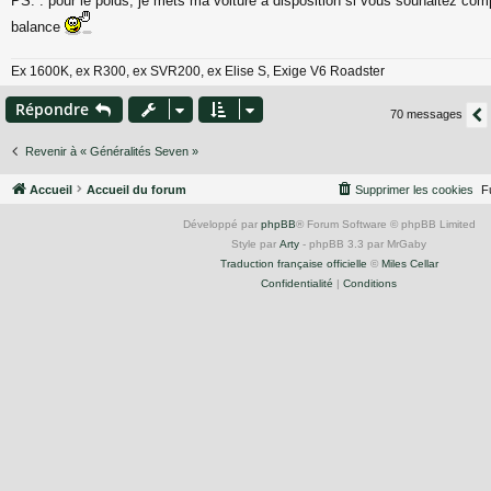
PS. : pour le poids, je mets ma voiture à disposition si vous souhaitez c
balance
Ex 1600K, ex R300, ex SVR200, ex Elise S, Exige V6 Roadster
Répondre
70 messages
Revenir à « Généralités Seven »
Accueil
Accueil du forum
Supprimer les cookies
F
Développé par
phpBB
® Forum Software © phpBB Limited
Style par
Arty
- phpBB 3.3 par MrGaby
Traduction française officielle
©
Miles Cellar
Confidentialité
|
Conditions