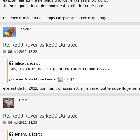
exactement au même poids 548kgs; en chassis SV donc.
Je crois que le topic des poids est plutôt de l'autre coté.
Patience et longueur de temps font plus que force ni que rage....
dav109
Re: R300 Rover vs R300 Duratec
M
06 mai 2012, 13:22
e
s
silicat a écrit :
s
Dav, ta R300 est de 2010 (pont Ford) ou 2011 (pont BMW)?
a
g
e
[ Post made via Mobile Device ]
elle est de fin 2011, pont bm , chassis s3, si j'enleve tout le superflu je pe
P.P.P.
Re: R300 Rover vs R300 Duratec
M
06 mai 2012, 13:33
e
s
johanO a écrit :
s