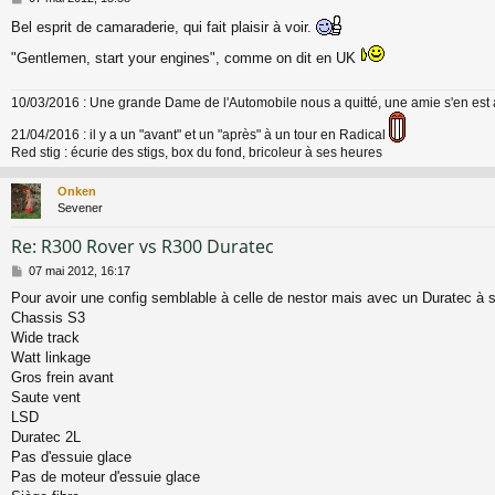
e
Bel esprit de camaraderie, qui fait plaisir à voir.
s
s
"Gentlemen, start your engines", comme on dit en UK
a
g
e
10/03/2016 : Une grande Dame de l'Automobile nous a quitté, une amie s'en est 
21/04/2016 : il y a un "avant" et un "après" à un tour en Radical
Red stig : écurie des stigs, box du fond, bricoleur à ses heures
Onken
Sevener
Re: R300 Rover vs R300 Duratec
M
07 mai 2012, 16:17
e
Pour avoir une config semblable à celle de nestor mais avec un Duratec à s
s
Chassis S3
s
a
Wide track
g
Watt linkage
e
Gros frein avant
Saute vent
LSD
Duratec 2L
Pas d'essuie glace
Pas de moteur d'essuie glace