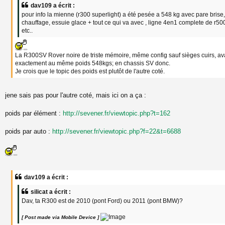
a
dav109 a écrit :
g
pour info la mienne (r300 superlight) a été pesée a 548 kg avec pare brise,
e
chauffage, essuie glace + tout ce qui va avec , ligne 4en1 complete de r500
etc..
La R300SV Rover noire de triste mémoire, même config sauf sièges cuirs, av
exactement au même poids 548kgs; en chassis SV donc.
Je crois que le topic des poids est plutôt de l'autre coté.
jene sais pas pour l'autre coté, mais ici on a ça :
poids par élément :
http://sevener.fr/viewtopic.php?t=162
poids par auto :
http://sevener.fr/viewtopic.php?f=22&t=6688
dav109 a écrit :
silicat a écrit :
Dav, ta R300 est de 2010 (pont Ford) ou 2011 (pont BMW)?
[ Post made via Mobile Device ]