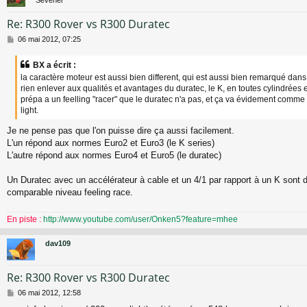
Re: R300 Rover vs R300 Duratec
M
06 mai 2012, 07:25
e
s
BX a écrit :
s
la caractère moteur est aussi bien different, qui est aussi bien remarqué dans
a
rien enlever aux qualités et avantages du duratec, le K, en toutes cylindrées 
g
prépa a un feelling "racer" que le duratec n'a pas, et ça va évidement comme
e
light.
Je ne pense pas que l'on puisse dire ça aussi facilement.
L'un répond aux normes Euro2 et Euro3 (le K series)
L'autre répond aux normes Euro4 et Euro5 (le duratec)
Un Duratec avec un accélérateur à cable et un 4/1 par rapport à un K sont 
comparable niveau feeling race.
En piste :
http://www.youtube.com/user/Onken5?feature=mhee
dav109
Re: R300 Rover vs R300 Duratec
M
06 mai 2012, 12:58
e