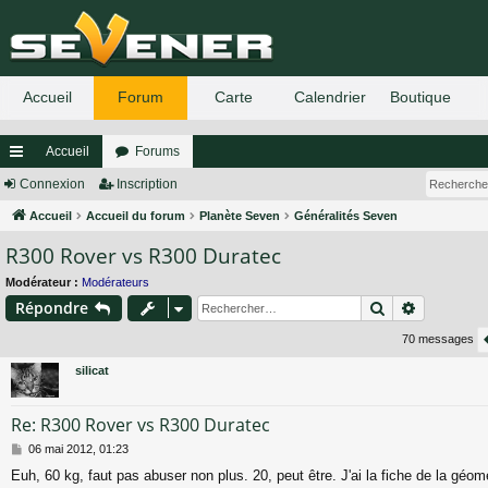
Accueil
Forums
ac
Connexion
Inscription
co
Accueil
Accueil du forum
Planète Seven
Généralités Seven
R300 Rover vs R300 Duratec
ur
ci
Modérateur :
Modérateurs
Rechercher
Recherch
Répondre
s
70 messages
silicat
Re: R300 Rover vs R300 Duratec
M
06 mai 2012, 01:23
e
Euh, 60 kg, faut pas abuser non plus. 20, peut être. J'ai la fiche de la géomé
s